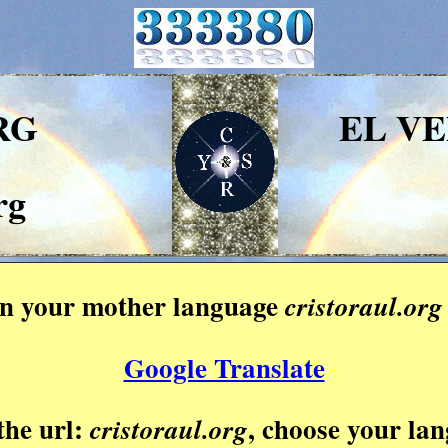
RG
EL V
rg
 in your mother language
cristoraul.org
Google Translate
the url:
, choose your la
cristoraul.org