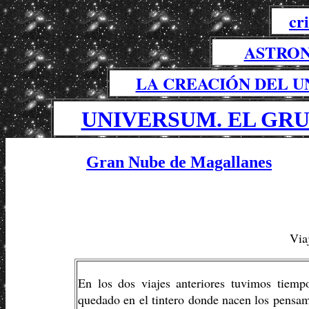
cr
ASTRON
LA CREACIÓN DEL U
UNIVERSUM. EL GR
Gran Nube de Magallanes
Via
En los dos viajes anteriores tuvimos tiempo
quedado en el tintero donde nacen los pensami