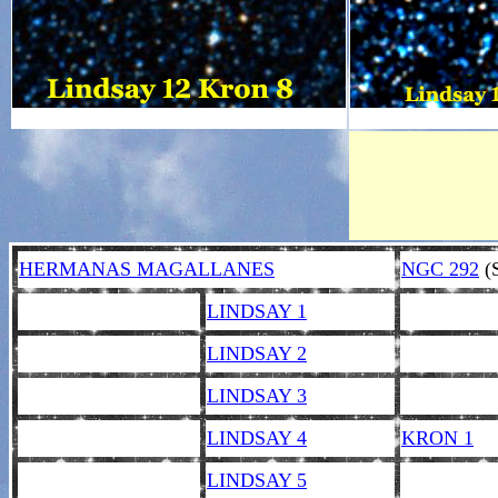
HERMANAS MAGALLANES
NGC 292
(
LINDSAY 1
LINDSAY 2
LINDSAY 3
LINDSAY 4
KRON 1
LINDSAY 5