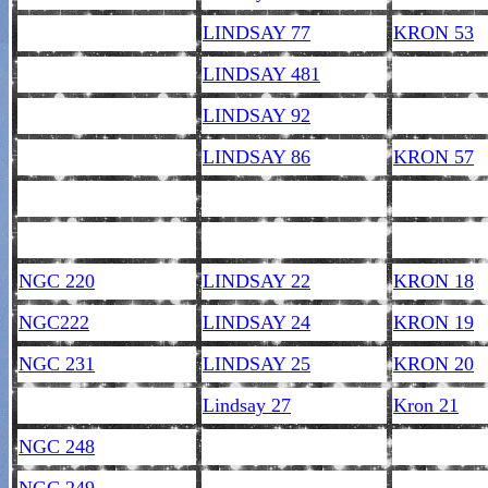
LINDSAY 77
KRON 53
LINDSAY 481
LINDSAY 92
LINDSAY 86
KRON 57
NGC 220
LINDSAY 22
KRON 18
NGC222
LINDSAY 24
KRON 19
NGC 231
LINDSAY 25
KRON 20
Lindsay 27
Kron 21
NGC 248