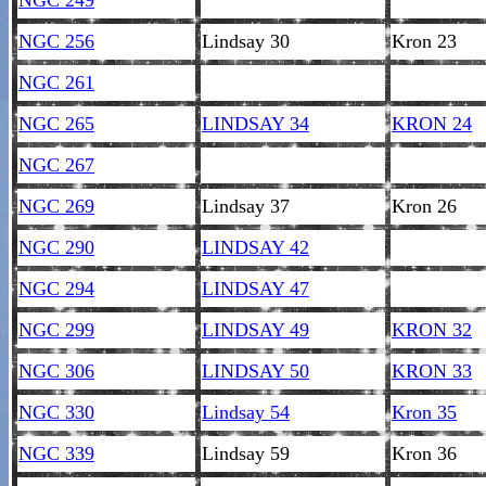
NGC 249
NGC 256
Lindsay 30
Kron 23
NGC 261
NGC 265
LINDSAY 34
KRON 24
NGC 267
NGC 269
Lindsay 37
Kron 26
NGC 290
LINDSAY 42
NGC 294
LINDSAY 47
NGC 299
LINDSAY 49
KRON 32
NGC 306
LINDSAY 50
KRON 33
NGC 330
Lindsay 54
Kron 35
NGC 339
Lindsay 59
Kron 36