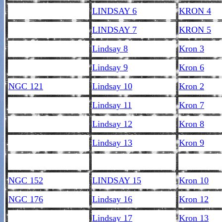
LINDSAY 6
KRON 4
LINDSAY 7
KRON 5
Lindsay 8
Kron 3
Lindsay 9
Kron 6
NGC 121
Lindsay 10
Kron 2
Lindsay 11
Kron 7
Lindsay 12
Kron 8
Lindsay 13
Kron 9
NGC 152
LINDSAY 15
Kron 10
NGC 176
Lindsay 16
Kron 12
Lindsay 17
Kron 13