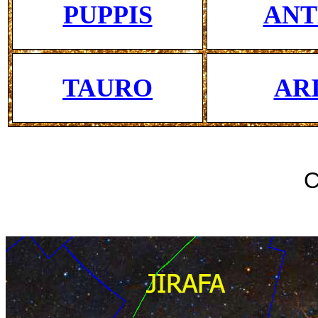
PUPPIS
ANT
TAURO
AR