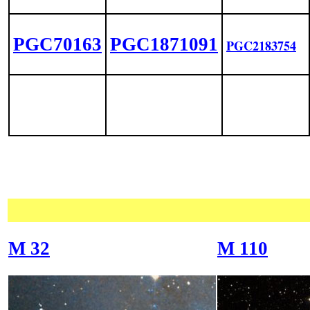
PGC70163
PGC1871091
PGC2183754
M 32
M 110