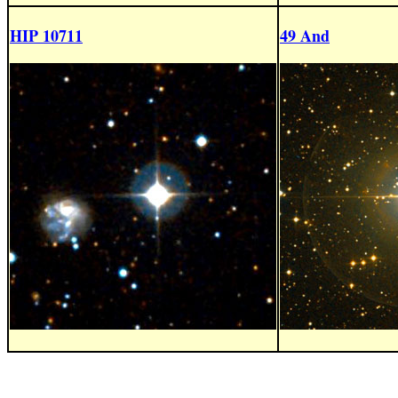
HIP 10711
49 And