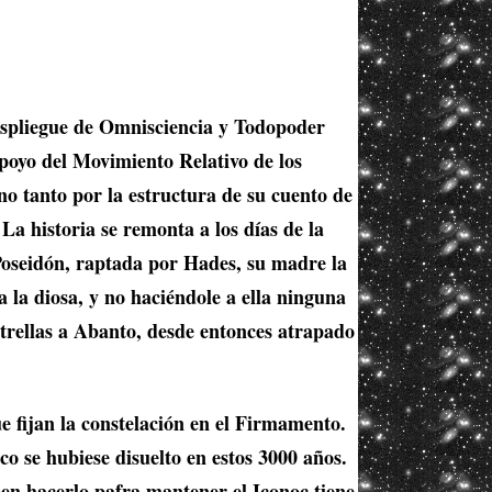
despliegue de Omnisciencia y Todopoder
apoyo del Movimiento Relativo de los
no tanto por la estructura de su cuento de
La historia se remonta a los días de la
 Poseidón, raptada por Hades, su madre la
 la diosa, y no haciéndole a ella ninguna
strellas a Abanto, desde entonces atrapado
e fijan la constelación en el Firmamento.
o se hubiese disuelto en estos 3000 años.
ben hacerlo pafra mantener el Iconoc tiene