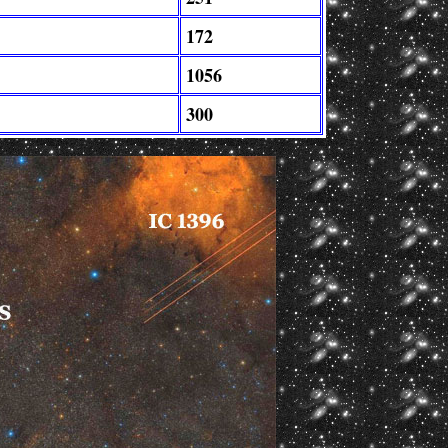
172
1056
300