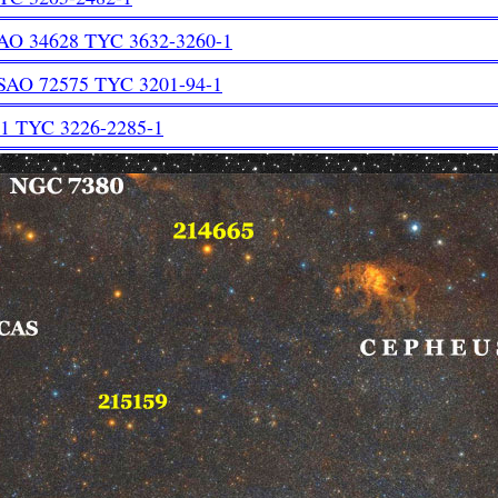
AO 34628 TYC 3632-3260-1
SAO 72575 TYC 3201-94-1
1 TYC 3226-2285-1