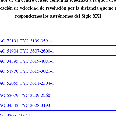
icación de velocidad de revolución por la distancia que n
respondernos los astrónomos del Siglo XXI
AO 72191 TYC 3199-3591-1
AO 51904 TYC 3607-2600-1
AO 34395 TYC 3619-4081-1
AO 51970 TYC 3615-3021-1
AO 52055 TYC 3611-2304-1
AO 52079 TYC 3209-2260-1
AO 34542 TYC 3628-3193-1
YC 3205-2482-1