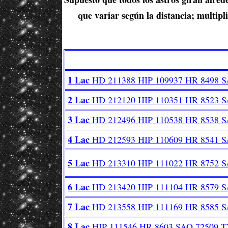
que variar según la distancia; multipl
1 Lac
HD 211388 HIP 109937 HR 8498 S
2 Lac
HD 212120 HIP 110351 HR 8523 S
3 Lac
HD 212496 HIP 110538 HR 8538 S
4 Lac
HD 212593 HIP 110609 HR 8541 S
5 Lac
HD 213310 HIP 111022 HR 8752 S
6 Lac
HD 213420 HIP 111104 HR 8579 S
7 Lac
HD 213558 HIP 111169 HR 8585 S
8 Lac
HIP 111546 HR 8603 SAO 72509 T