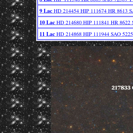
9 Lac
HD 214454 HIP 111674 HR 8613 S
10 Lac
HD 214680 HIP 111841 HR 8622 
11 Lac
HD 214868 HIP 111944 SAO 5225