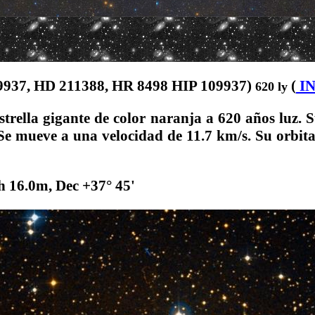
09937, HD 211388, HR 8498 HIP 109937)
(
I
620 ly
strella gigante de color naranja
a 620 años luz. S
Se mueve a una velocidad de 11.7 km/s. Su orbita 
h 16.0m, Dec +37° 45'