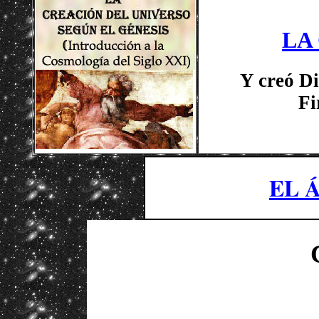
LA
Y creó Di
Fi
EL 