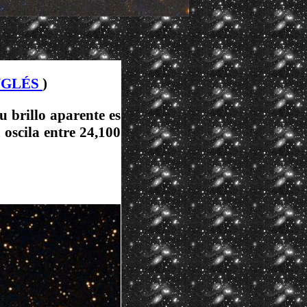
NGLÉS
)
u brillo aparente es
oscila entre 24,100