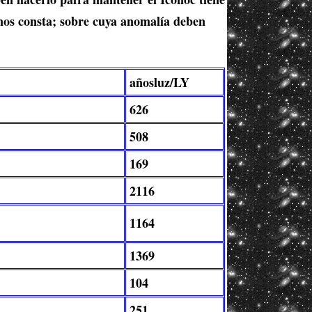
o nos consta; sobre cuya anomalía deben
añosluz/LY
626
508
169
2116
1164
1369
104
251