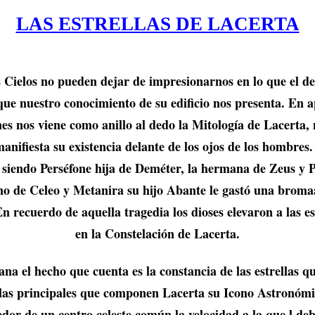
LAS ESTRELLAS DE LACERTA
os Cielos no pueden dejar de impresionarnos en lo que el 
que nuestro conocimiento de su edificio nos presenta. En 
es nos viene como anillo al dedo la Mitología de Lacerta, 
ifiesta su existencia delante de los ojos de los hombres. 
e siendo Perséfone hija de Deméter, la hermana de Zeus y
ino de Celeo y Metanira su hijo Abante le gastó una bromaa
En recuerdo de aquella tragedia los dioses elevaron a las e
en la Constelación de Lacerta.
na el hecho que cuenta es la constancia de las estrellas qu
rellas principales que componen Lacerta su Icono Astronómic
edor de un centro celeste común la velocidad a la que l de