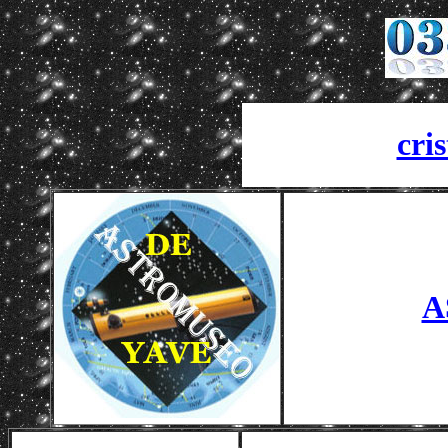
cri
A