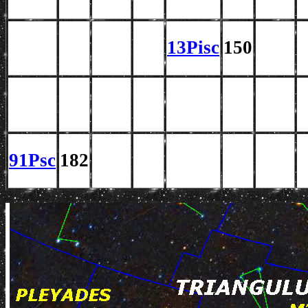
13Pisc
150
91Psc
182