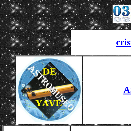
cri
A