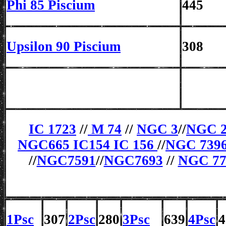
Phi 85 Piscium
445
Upsilon 90 Piscium
308
IC 1723
//
M 74
//
NGC 3
//
NGC 2
NGC665 IC154 IC 156
//
NGC 7396
//
NGC7591
//
NGC7693
//
NGC 77
1Psc
307
2Psc
280
3Psc
639
4Psc
4