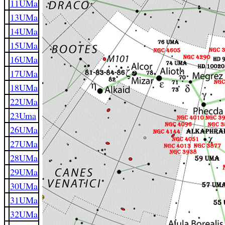
11UMa
13UMa
14UMa
15UMa
16UMa
17UMa
18UMa
22UMa
23Uma
26UMa
27UMa
28UMa
29UMa
30UMa
31UMa
32UMa