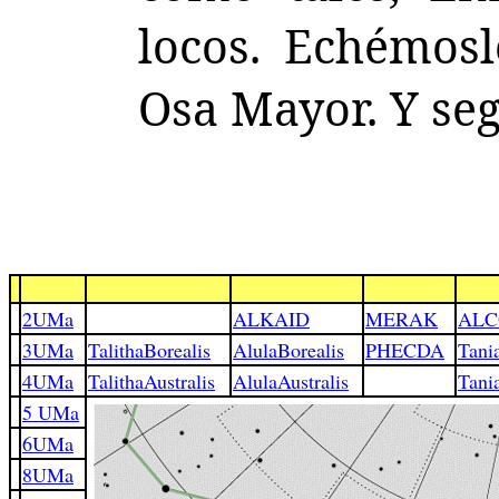
locos. Echémos
Osa Mayor. Y se
2UMa
ALKAID
MERAK
ALC
3UMa
TalithaBorealis
AlulaBorealis
PHECDA
Tani
4UMa
TalithaAustralis
AlulaAustralis
Tani
5 UMa
6UMa
8UMa