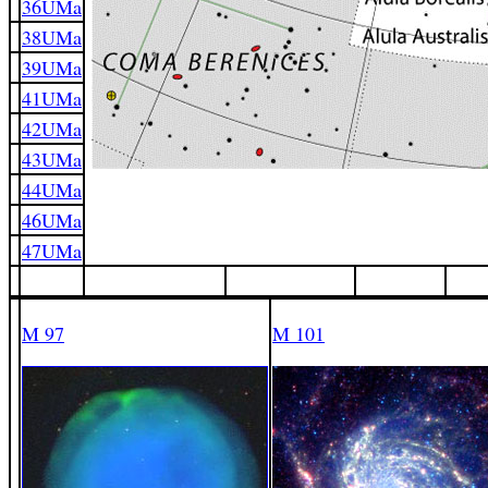
36UMa
38UMa
39UMa
41UMa
42UMa
43UMa
44UMa
46UMa
47UMa
M 97
M 101