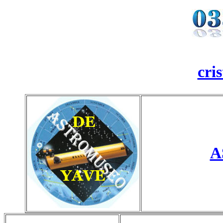
cri
A