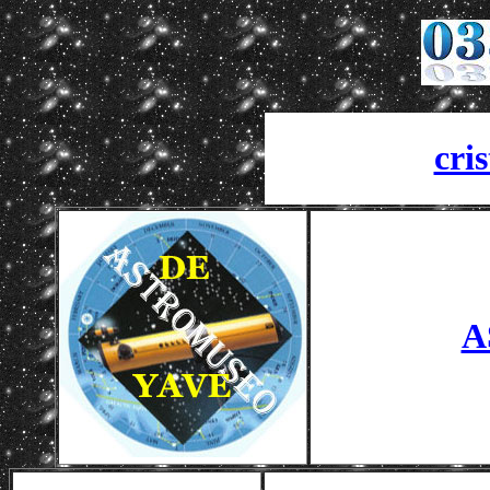
cri
A