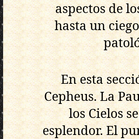
aspectos de los
hasta un ciego
patoló
En esta secc
Cepheus. La Paut
los Cielos s
esplendor. El pu