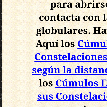
para abrirs
contacta con 
globulares. Hay
Aquí los
Cúmul
Constelacione
según la distanc
los
Cúmulos Es
sus Constelac