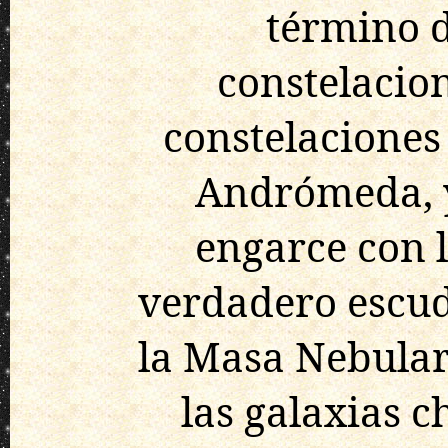
término d
constelacion
constelaciones
Andrómeda, y
engarce con l
verdadero escudo
la Masa Nebula
las galaxias c