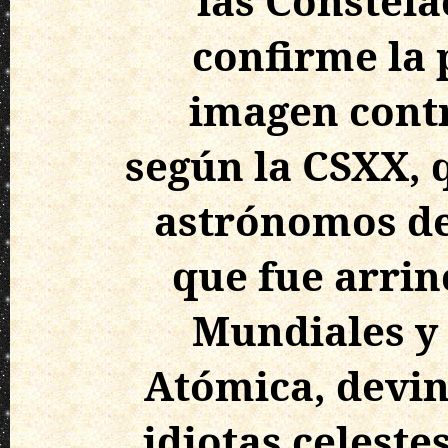
las Constela
confirme la 
imagen contr
según la CSXX, 
astrónomos de
que fue arrin
Mundiales y 
Atómica, devin
idiotas celest