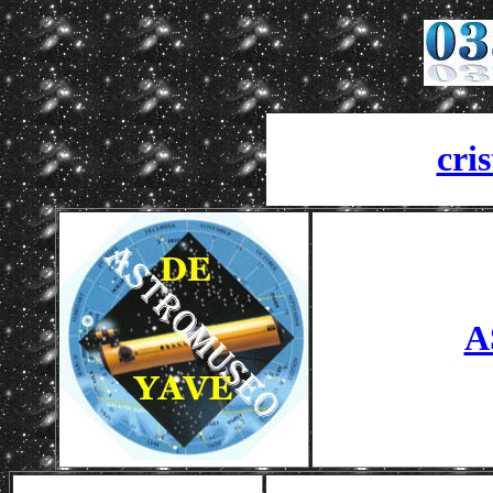
cri
A