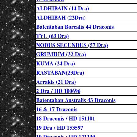
ALDHIBAIN (14 Dra)
ALDHIBAH (22Dra)
Batentaban Borealis 44 Draconis
TYL (63 Dra)
NODUS SECUNDUS (57 Dra)
GRUMIUM (32 Dra)
KUMA (24 Dra)
RASTABAN(23Dra)
Arrakis (21 Dra)
2 Dra / HD 100696
Batentaban Australis 43 Draconis
16 & 17 Draconis
18 Draconis / HD 151101
19 Dra / HD 153597
10 Draconis / HD 121130