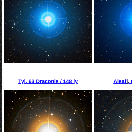
Tyl
, 63 Draconis
/ 148 ly
Alsaf
i
,
6