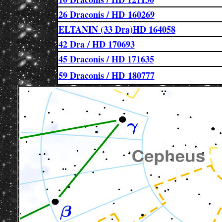
26 Draconis / HD 160269
ELTANIN (33 Dra)HD 164058
42 Dra / HD 170693
45 Draconis / HD 171635
59 Draconis / HD 180777