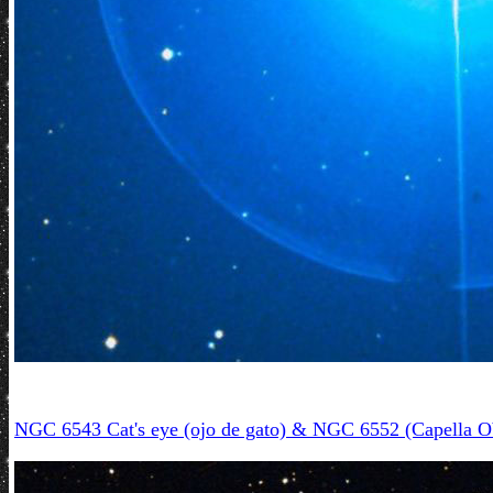
NGC 6543 Cat's eye (ojo de gato) & NGC 6552 (Capella O