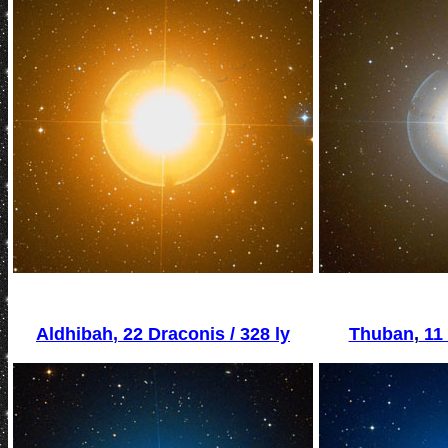
Aldhibah
,
22 Draconis / 328 ly
Thuban
,
11 