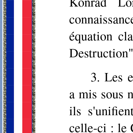
Konrad Lo
connaissan
équation cl
Destruction"
3. Les 
a mis sous 
ils s'unifie
celle-ci : l