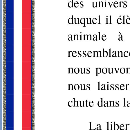
des univer
duquel il él
animale à
ressemblance
nous pouvons
nous laisse
chute dans l
La liber