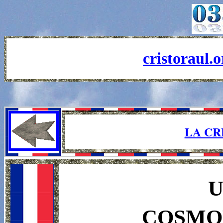
cristoraul.
LA CR
U
COSMOL