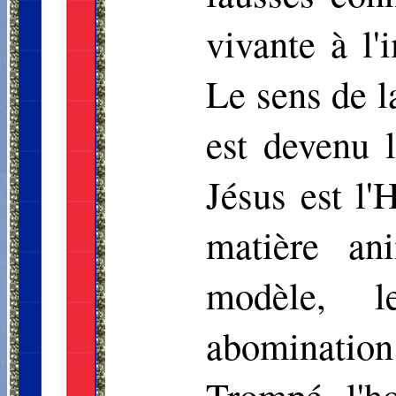
vivante à l
Le sens de l
est devenu
Jésus est l
matière an
modèle, l
abominati
Trompé, l'h