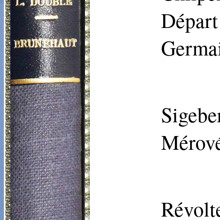
Départ
Germai
Sigeber
Mérové
Révolt