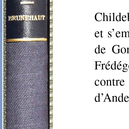
Childe
et s’e
de Gon
Frédé
contre
d’Ande