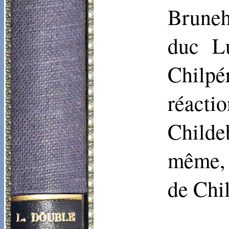
Bruneh
duc L
Chilpér
réact
Childe
même, 
de Chi