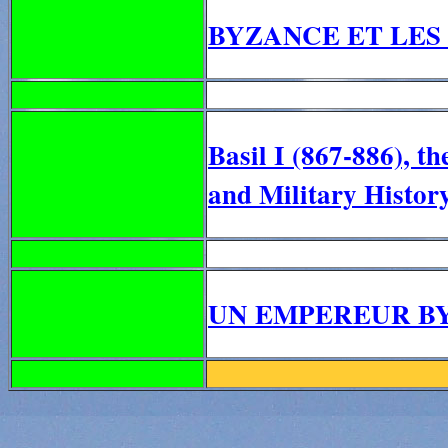
BYZANCE ET LES
Basil I (867-886), t
and Military Histor
UN EMPEREUR BY