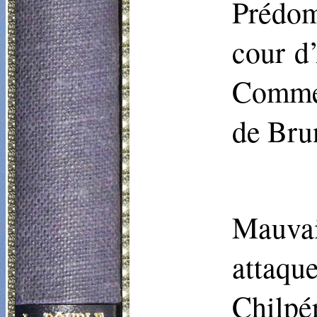
Prédom
cour d
Commen
de Bru
Mauvais
attaqu
Chilpé