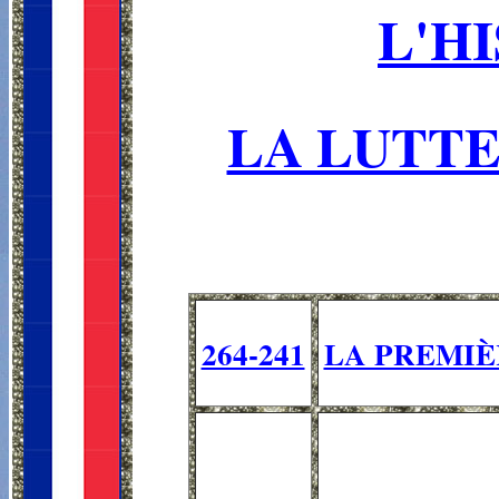
L'H
LA LUTTE
264-241
LA PREMIÈ