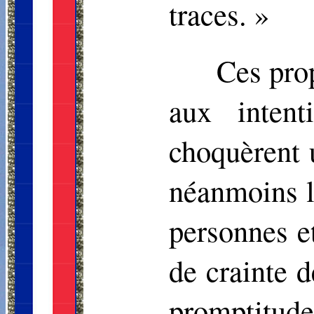
traces. »
Ces prop
aux inten
choquèrent u
néanmoins l
personnes e
de crainte d
promptitude