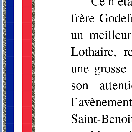
Ce n’éta
frère Godef
un meilleur
Lothaire, r
une grosse 
son atten
l’avènement
Saint-Beno