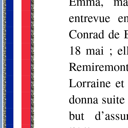
Emma, mai
entrevue e
Conrad de B
18 mai ; el
Remiremon
Lorraine et
donna suite 
but d’ass