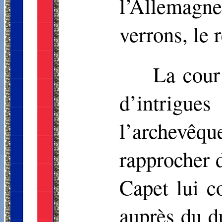
l’Allemagne
verrons, le 
La cour
d’intrigu
l’archevê
rapprocher 
Capet lui co
auprès du d