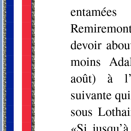
entamées
Remiremont
devoir abou
moins Adalb
août) à l’
suivante qu
sous Lothai
«Si jusqu’