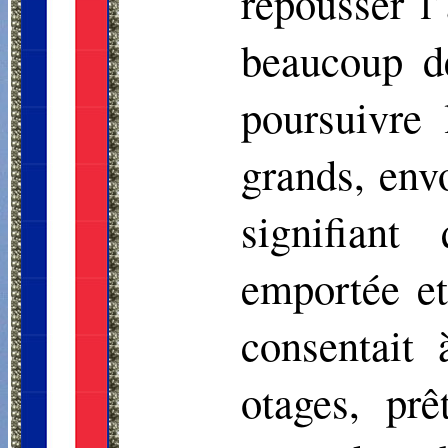
repousser l’
beaucoup de
poursuivre 
grands, env
signifiant
emportée et
consentait 
otages, prê