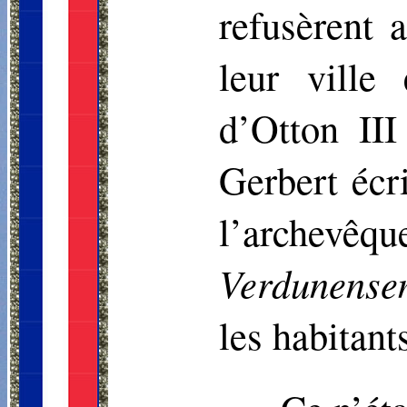
refusèrent 
leur ville
d’Otton III
Gerbert écr
l’archevê
Verdunens
les habitan