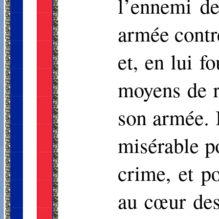
l’ennemi de
armée contre
et, en lui f
moyens de re
son armée. I
misérable po
crime, et p
au cœur des