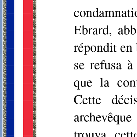
condamnatio
Ebrard
, abb
répondit en
se refusa à
que la cont
Cette déci
archevêque
trouva cet