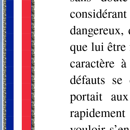
considéra
dangereux, 
que lui être
caractère à
défauts se
portait au
rapidement
vouloir s’en