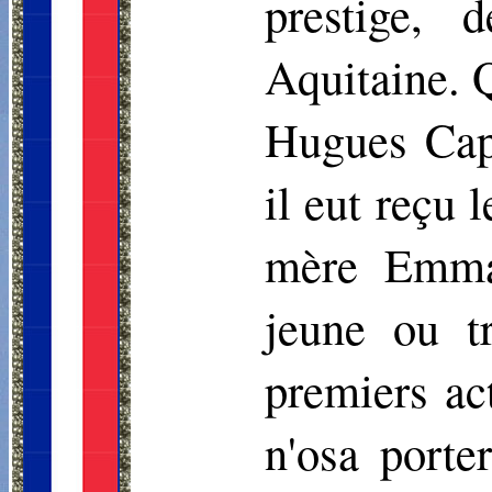
prestige, 
Aquitaine. Q
Hugues Cap
il eut reçu 
mère Emma,
jeune ou t
premiers act
n'osa porte