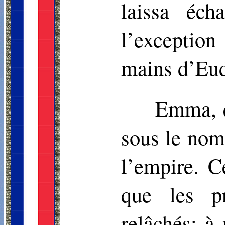
laissa éch
l’exceptio
mains d’Eud
Emma, q
sous le nom 
l’empire. C
que les pr
relâchés; à 