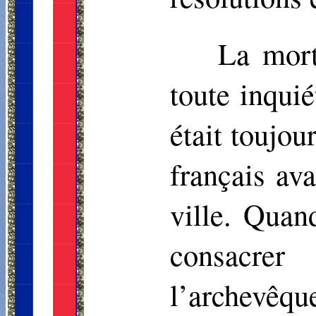
La mort
toute inqui
était toujou
français av
ville. Quan
consacr
l’archevêqu