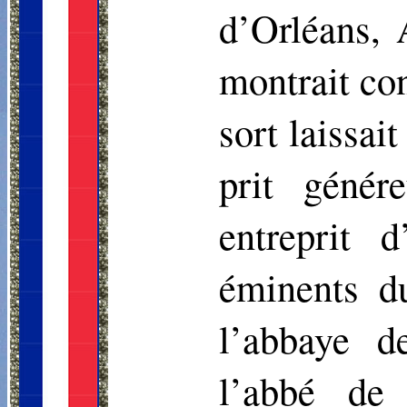
d’Orléans, A
montrait con
sort laissai
prit géné­
entreprit 
éminents d
l’abbaye d
l’abbé de