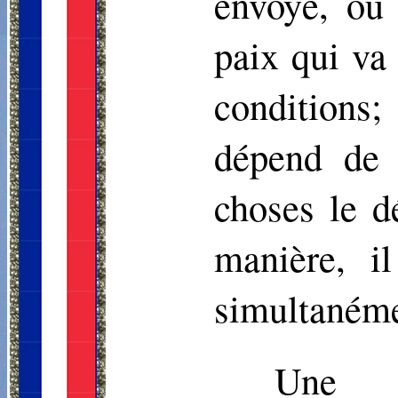
envoyé, ou 
paix qui va
conditions
dépend de 
choses le d
manière, i
simultanémen
Une su