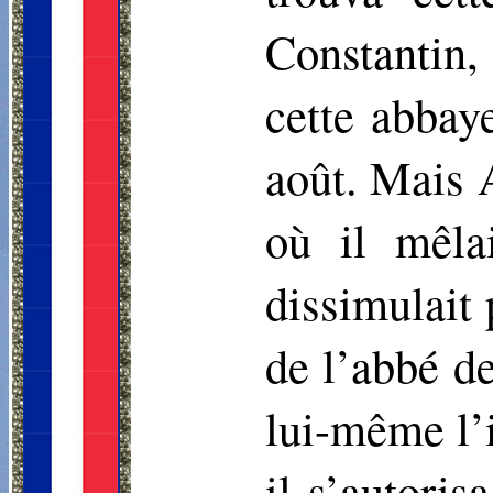
Constantin
cette abbay
août. Mais 
où il mêla
dissimulait
de l’abbé d
lui-même l’i
il s’autoris