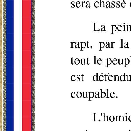
sera chassé 
La pein
rapt, par l
tout le peupl
est défend
coupable.
L'homic