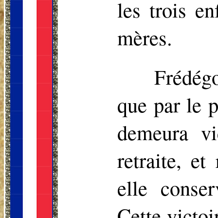
les trois e
mères.
Frédégo
que par le p
demeura vi
retraite, e
elle conser
Cette victoi