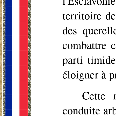
l'Esclavoni
territoire 
des querell
combattre c
parti timid
éloigner à p
Cette 
conduite arb