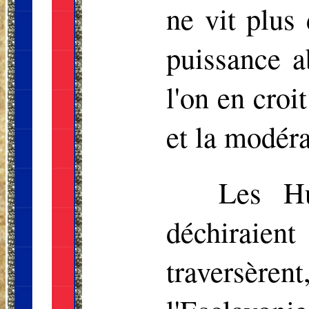
ne vit plus 
puissance ab
l'on en croi
et la modéra
Les Hu
déchiraient 
traversère