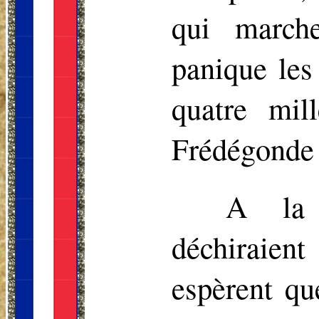
qui march
panique les 
quatre mil
Frédégonde 
A la 
déchiraien
espèrent qu