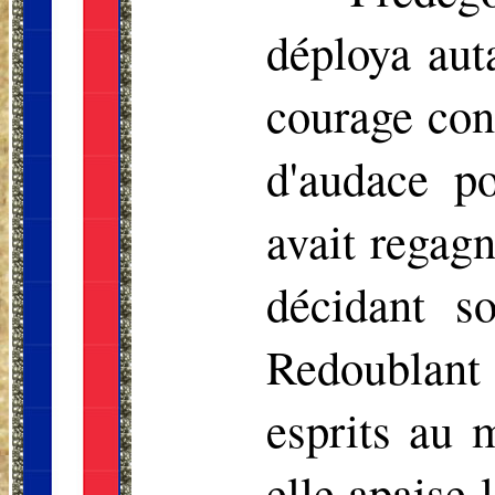
déploya aut
courage con
d'audace po
avait regagn
décidant s
Redoublant
esprits au 
elle apaise 