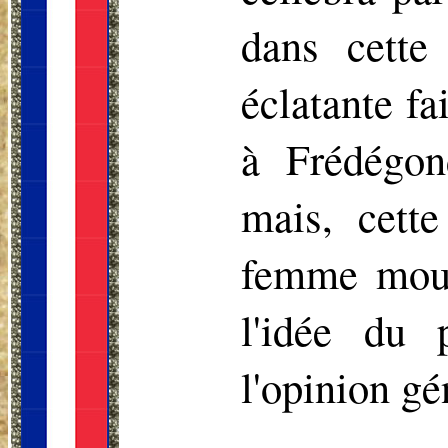
dans cette
éclatante fa
à Frédégon
mais, cett
femme mour
l'idée du 
l'opinion g