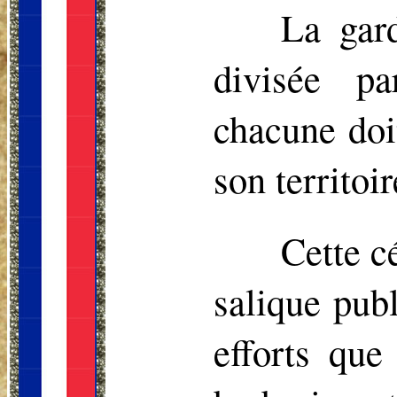
La gard
divisée p
chacune doi
son territoi
Cette c
salique pub
efforts que