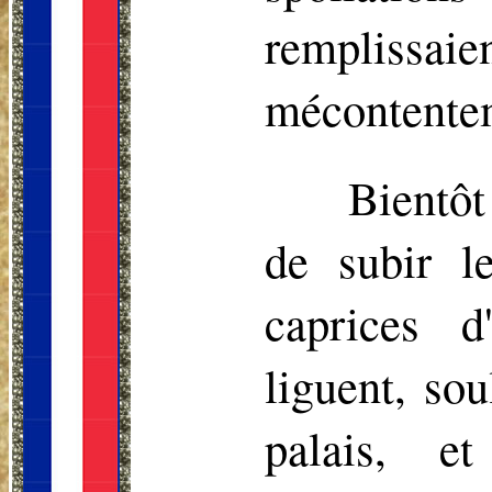
remplissa
mécontente
Bientôt
de subir l
caprices 
liguent, so
palais, e