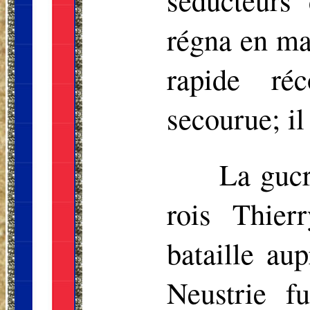
régna en ma
rapide ré
secourue; il
La gucr
rois Thier
bataille au
Neustrie fu