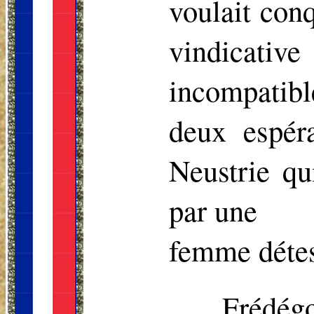
voulait conqu
vindicative
incompatib
deux espér
Neustrie qu
par une
femme détest
Frédégo