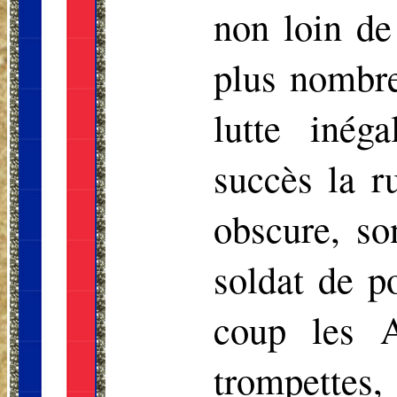
non loin de
plus nombre
lutte inég
succès la r
obscure, s
soldat de p
coup les A
trompettes, 