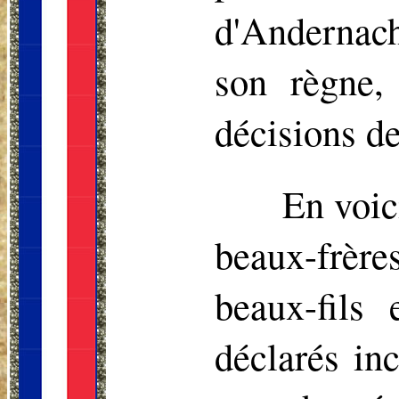
d'Andernach
son règne,
décisions d
En voic
beaux-frère
beaux-fils 
déclarés in