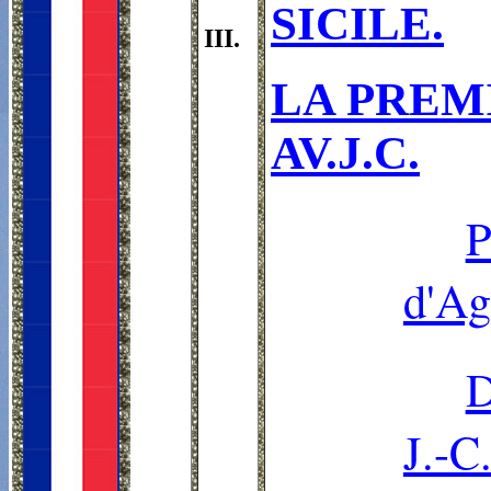
SICILE.
III.
LA PREMI
AV.J.C.
P
d'Ag
D
J.-C