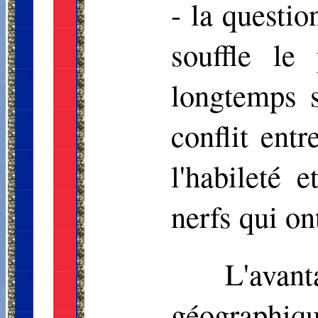
- la questio
souffle le
longtemps 
conflit ent
l'habileté 
nerfs qui on
L'ava
géographiq