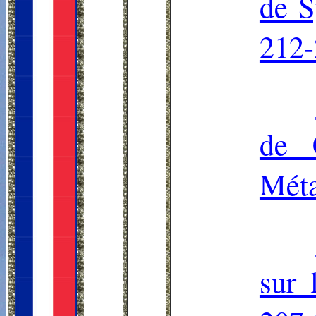
de S
212-
de 
Méta
sur 