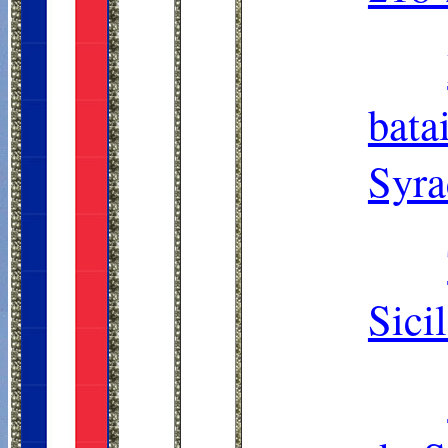
bata
Syra
Sici