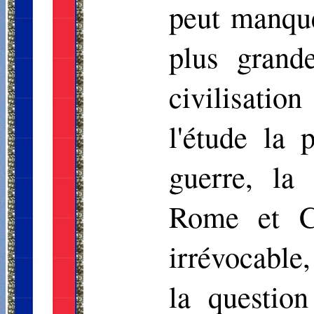
peut manque
plus grand
civilisati
l'étude la 
guerre, la
Rome et Ca
irrévocable,
la questio