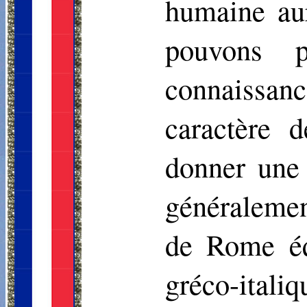
humaine aur
pouvons p
connaissance
caractère 
donner une 
généralemen
de Rome équ
gréco-itali