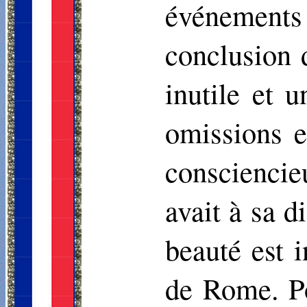
événement
conclusion 
inutile et 
omissions e
consciencie
avait à sa d
beauté est i
de Rome. Po