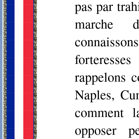
pas par trah
marche d
connaisson
forteresse
rappelons c
Naples, Cu
comment l
opposer p