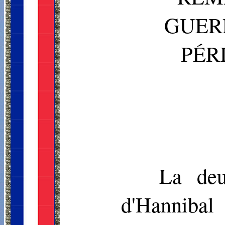
GUER
PÉR
La deu
d'Hannibal