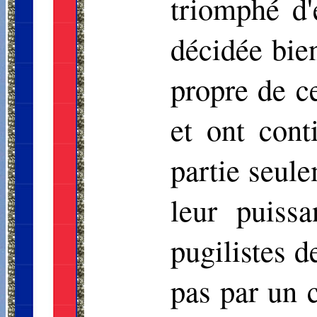
triomphé d'
décidée bien
propre de ce
et ont cont
partie seule
leur puiss
pugilistes d
pas par un 