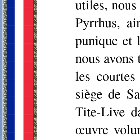
utiles, nou
Pyrrhus, ai
punique et l
nous avons t
les courtes
siège de
Sa
Tite-Live d
œuvre volum