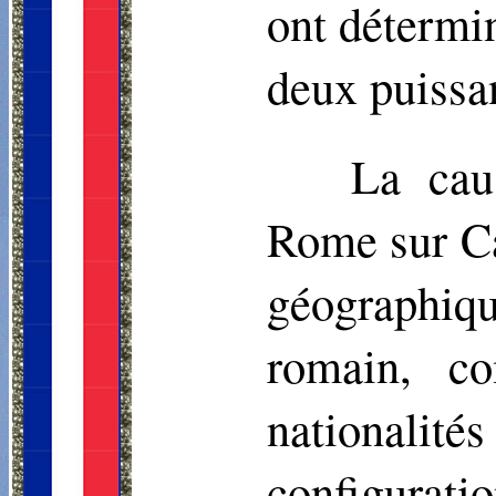
ont détermin
deux puissan
La cau
Rome sur Ca
géographi
romain, co
nationalité
configurat