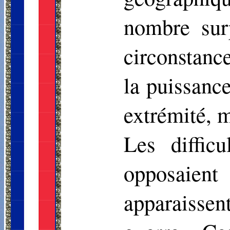
nombre surp
circonstanc
la puissance
extrémité, m
Les difficu
opposaien
apparaissen