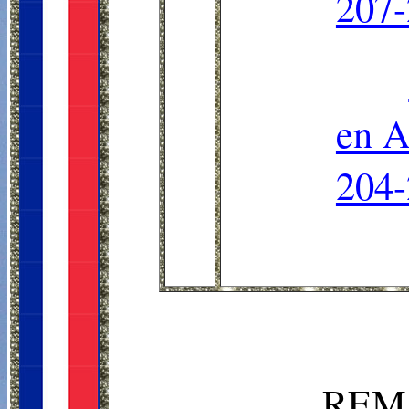
207-
en A
204-
REM