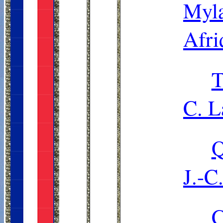
Myl
Afri
T
C. L
Q
J.-C
C