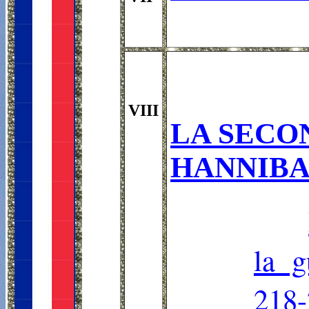
VIII
LA SECO
HANNIBAL
la g
218-