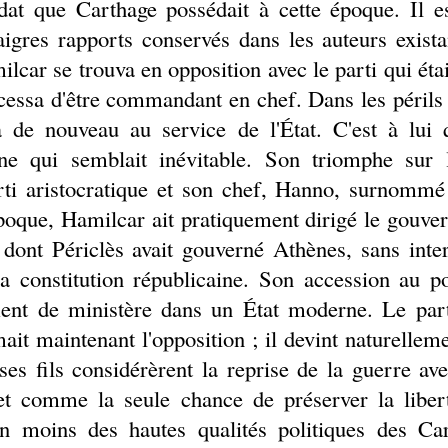
at que Carthage possédait à cette époque. Il est
gres rapports conservés dans les auteurs existan
ilcar se trouva en opposition avec le parti qui éta
cessa d'être commandant en chef. Dans les périls 
a de nouveau au service de l'État. C'est à lui
ine qui semblait inévitable. Son triomphe sur 
arti aristocratique et son chef, Hanno, surnommé
 époque, Hamilcar ait pratiquement dirigé le gouv
dont Périclès avait gouverné Athènes, sans inter
a constitution républicaine. Son accession au po
ent de ministère dans un État moderne. Le part
ait maintenant l'opposition ; il devint naturelleme
ses fils considérèrent la reprise de la guerre
 et comme la seule chance de préserver la libert
n moins des hautes qualités politiques des Ca