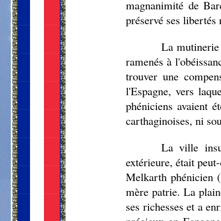
magnanimité de Barca
préservé ses libertés
La mutinerie 
ramenés à l'obéissanc
trouver une compens
l'Espagne, vers laque
phéniciens avaient ét
carthaginoises, ni so
La ville ins
extérieure, était peu
Melkarth phénicien (
mère patrie. La plain
ses richesses et a en
précieux en Espagne 