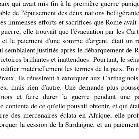
paix qui avait mis fin à la première guerre puniq
itable de l'épuisement des deux nations belligérantes
s les immenses efforts et sacrifices que Rome avait
 guerre, elle trouvait que l'évacuation par les Ca
e, et le paiement d'une somme d'argent, était un 
i semblaient justifiés après le débarquement de R
ctoires brillantes et inattendues. Pourtant, le sén
odifier matériellement les termes de la paix. En re
raux, ils réussirent à extorquer aux Carthaginois
res, mais rien d'autre. Une demande plus poussée
ginois et faire durer la guerre pendant une p
contenta de ce qu'elle pouvait obtenir, et qui éta
rre des mercenaires éclata en Afrique, elle prof
torquer la cession de la Sardaigne, et un paiemen