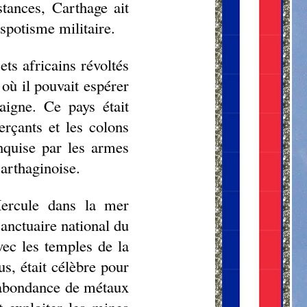
tances, Carthage ait
espotisme militaire.
ets africains révoltés
où il pouvait espérer
aigne. Ce pays était
erçants et les colons
onquise par les armes
carthaginoise.
'Hercule dans la mer
anctuaire national du
vec les temples de la
us, était célèbre pour
L'abondance de métaux
t exploiter les mines