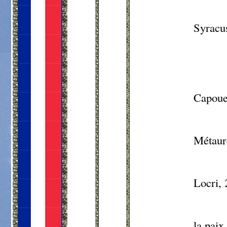
Syracus
Capoue
Métaure
Locri
,
la paix