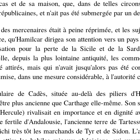
s et de sa maison, que, dans de telles circons
 républicaines, et n'ait pas été submergée par un d
des mercenaires était à peine réprimée, et les suj
e, qu'Hamilcar dirigea son attention vers un pays 
ation pour la perte de la Sicile et de la Sard
lle, depuis la plus lointaine antiquité, les comm
é attirés, mais qui n'avait jusqu'alors pas été c
umise, dans une mesure considérable, à l'autorité 
ulaire de Cadès, située au-delà des piliers d
t-être plus ancienne que Carthage elle-même. Son s
Hercule) rivalisait en importance et en dignité a
e fertile d'Andalousie, l'ancienne terre de Tartess
richi très tôt les marchands de Tyr et de Sidon. 
attira les habiles mineurs phéniciens, qui suren