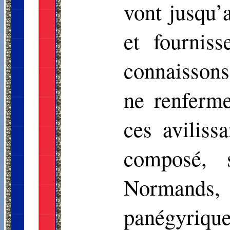
vont jusqu
et fournis
connaissons
ne renferm
ces avilis
composé, 
Normands, 
panégyrique