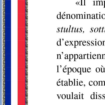
«Il im
dénomina­
stultus
,
sot
d’expressi
n’apparti
l’époque où
établie, com
voulait dis