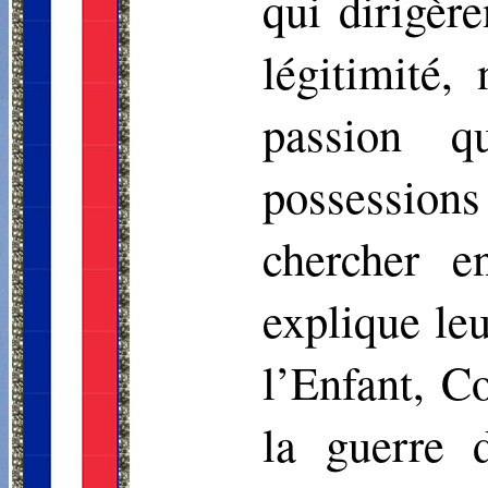
qui dirigère
légitimité,
passion q
possession
chercher e
explique le
l’Enfant, C
la guerre 