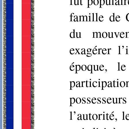
fut populair
famille de 
du mouvem
exagérer l’
époque, le
participat
possesseurs 
l’autorité, 