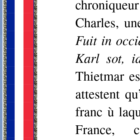
chroniqueu
Charles, une
Fuit in
occi
Karl sot, 
Thietmar
es
attestent qu
franc ù laq
France, 