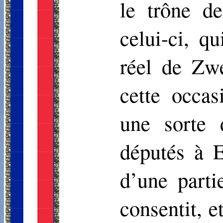
le trône d
celui-ci, q
réel de Zwe
cette occas
une sorte 
députés à 
d’une part
consentit, 