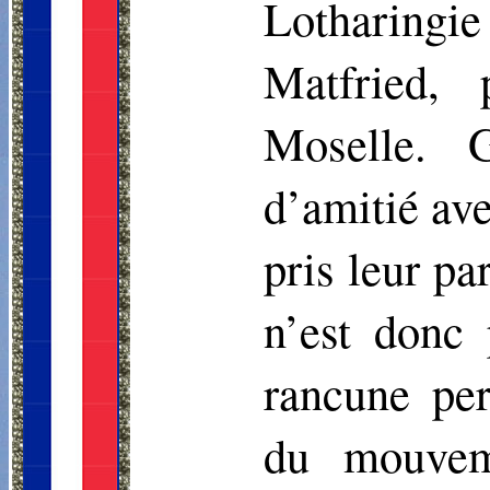
Lotharingie
Matfried,
Moselle. G
d’amitié av
pris leur pa
n’est donc
rancune per
du mouvem