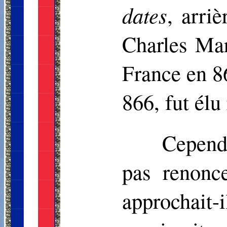
dates
, arriè
Charles Mar
France en 86
866, fut élu
Cepend
pas renonc
approchait