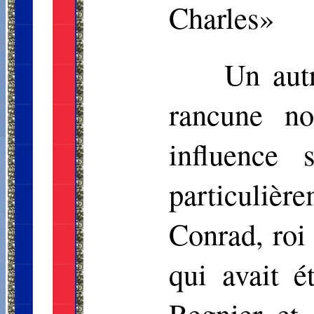
Charles»
Un aut
rancune n
influence 
particuliè
Conrad, roi
qui avait 
Regnier et 