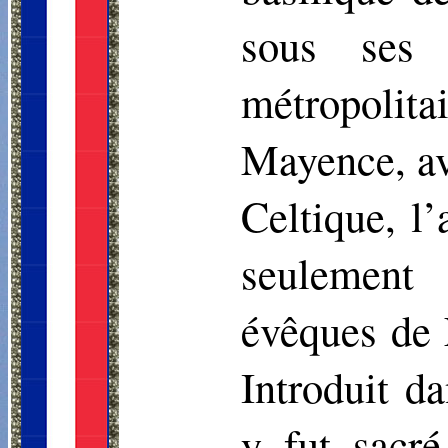
sous ses 
métropolit
Mayence, av
Celtique, l
seulement 
évêques de 
Introduit d
y fut sacr