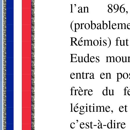
l’an 896
(probablem
Rémois) fut
Eudes mouru
entra en po
frère du f
légitime, et
c’est-à-dire