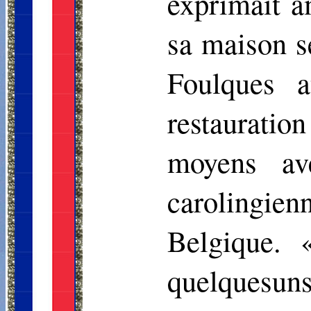
exprimait a
sa maison s
Foulques a
restauratio
moyens av
carolingie
Belgique. 
quelquesuns 