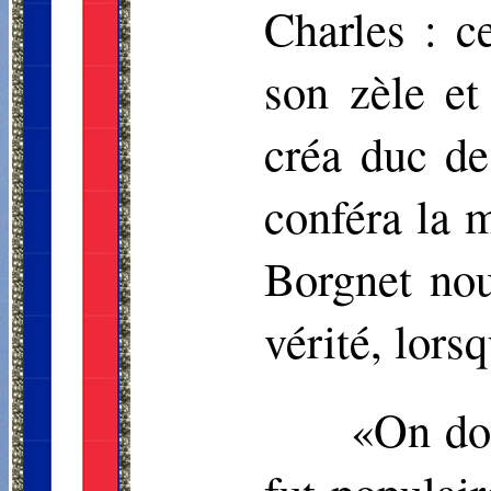
Charles : c
son zèle et
créa duc de
conféra la 
Borgnet
nou
vérité, lorsq
«On doi