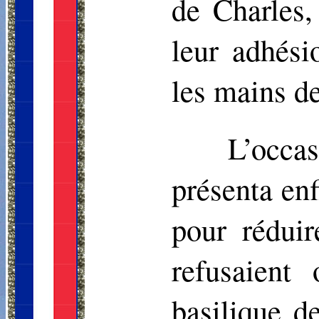
de Charles,
leur adhési
les mains d
L’occa
présenta enf
pour réduir
refusaient
basilique 