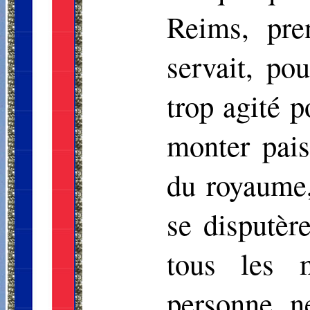
Reims, pre
servait, po
trop agité p
monter pais
du royaume,
se disputèr
tous les 
personne n