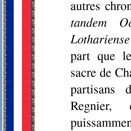
autres chro
tandem
Oc
Lothariense
part que l
sacre de Cha
partisans
Regnier,
puissammen