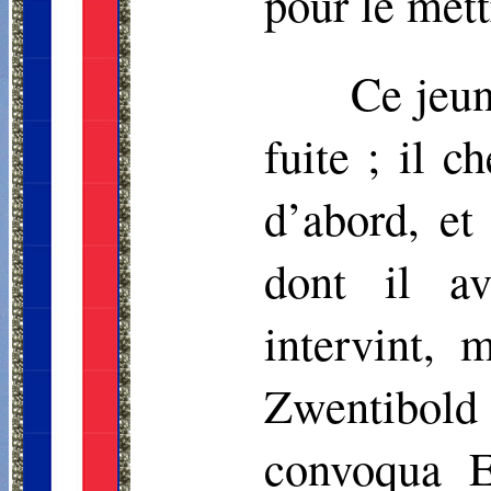
pour le met
Ce jeun
fuite ; il 
d’abord, et
dont il av
intervint, 
Zwentibold
convoqua E