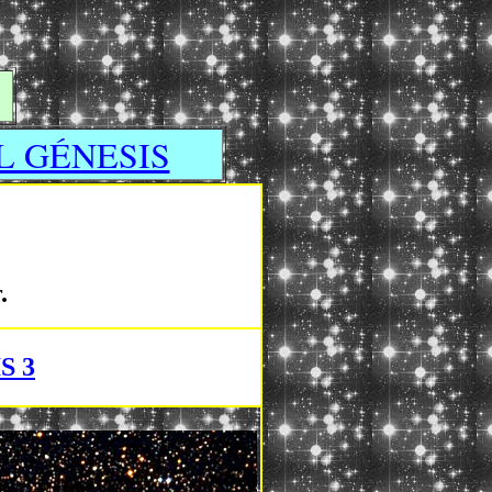
L GÉNESIS
.
S 3