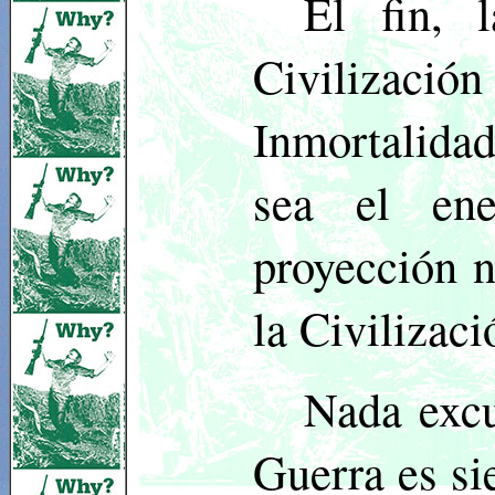
El fin, 
Civilizac
Inmortalida
sea el en
proyección n
la Civilizaci
Nada excu
Guerra es si