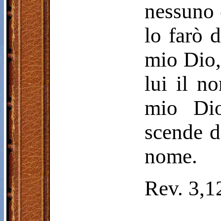
nessuno 
lo farò 
mio Dio,
lui il n
mio Dio
scende d
nome.
Rev. 3,1