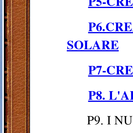
P5-CR
P6.C
SOLARE
P7-CRE
P8. L'
P9. I N