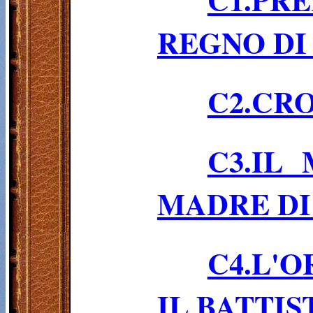
REGNO DI
C2.CR
C3.IL
MADRE DI
C4.L'
IL BATTIS