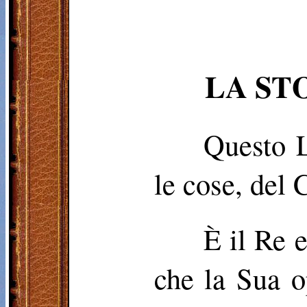
LA ST
Questo L
le cose, del C
È il Re 
che la Sua o