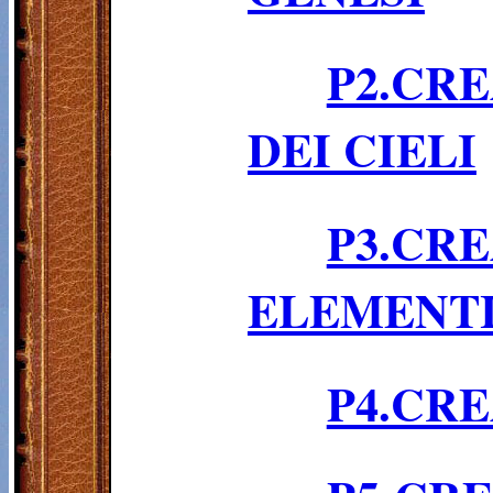
P2.CR
DEI CIELI
P3.CR
ELEMENTI
P4.CR