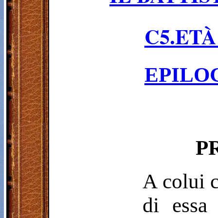
C5.ET
EPILO
P
A colui 
di essa