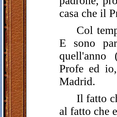
padrone, pro
casa che il P
Col temp
E sono part
quell'anno 
Profe ed io
Madrid.
Il fatto 
al fatto che 