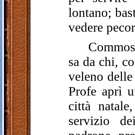
lontano; bast
vedere pecore
Commosso
sa da chi, co
veleno delle 
Profe aprì u
città natal
servizio d