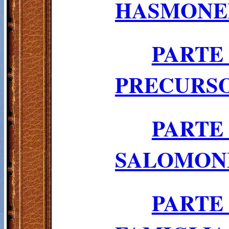
HASMONEI
PART
PRECURSO
PARTE
SALOMON
PARTE