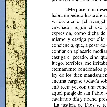
«Me poseía un deseo
había impedido hasta ahora l
se revela en él [el Evangel
enseñado, según el uso y 
expresión, como dicha de l
mismo y castiga por ello 
conciencia, que, a pesar de
confiar en aplacarle media
castiga el pecado, sino qu
luego, terribles, me irrita
eternamente condenados por
ley de los diez mandamien
encima cargase todavía sob
enfurecía yo, con una conci
aquel pasaje de san Pablo, 
cavilando día y noche, pres
“La justicia de Dios se re