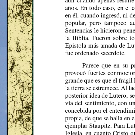
años. En todo caso, en el 
en él, cuando ingresó, ni 
popular, pero tampoco a
Sentencias le hicieron pen
la Biblia. Fueron sobre t
Epístola más amada de Lut
fue ordenado sacerdote.
Parece que en su pr
provocó fuertes conmocion
grande que es que el frágil
la tierra se estremece. Al 
posterior idea de Lutero, s
vía del sentimiento, con u
concebida por el entendimi
propia, de que se halla en e
ejemplar
Staupitz
. Para Lu
Iglesia, en cuanto Cristo q