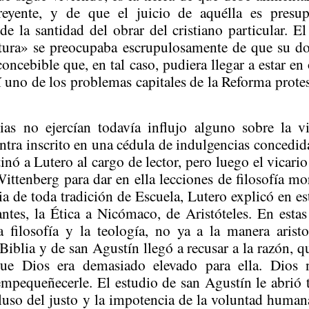
reyente, y de que el juicio de aquélla es presu
e la santidad del obrar del cristiano particular. E
tura» se preocupaba escrupulosamente de que su doc
concebible que, en tal caso, pudiera llegar a estar en 
 uno de los problemas capitales de la Reforma protest
ias no ejercían todavía influjo alguno sobre la v
tra inscrito en una cédula de indulgencias concedid
tinó a Lutero al cargo de lector, pero luego el vicari
ittenberg
para dar en ella lecciones de filosofía mo
a de toda tradición de Escuela, Lutero explicó en es
ntes, la Ética a Nicómaco, de Aristóteles. En esta
a filosofía y la teología, no ya a la manera arist
 Biblia y de san Agustín llegó a recusar a la razón, q
que Dios era demasiado elevado para ella. Dios
empequeñecerle. El estudio de san Agustín le abrió 
cluso del justo y la impotencia de la voluntad human