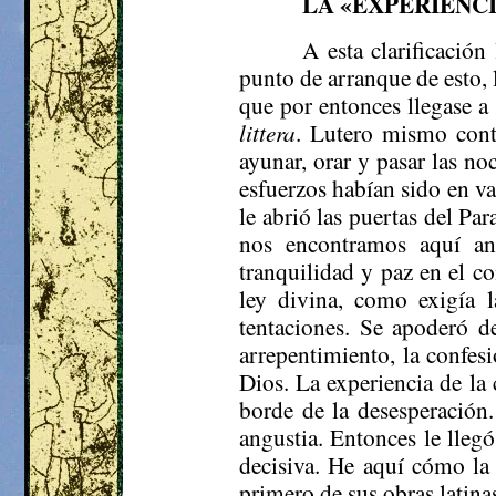
LA «EXPERIENC
A esta clarificació
punto de arranque de esto, l
que por entonces llegase a
littera
. Lutero mismo cont
ayunar, orar y pasar las no
esfuerzos habían sido en van
le abrió las puertas del Pa
nos encontramos aquí an
tranquilidad y paz en el c
ley divina, como exigía l
tentaciones. Se apoderó d
arrepentimiento, la confesi
Dios. La experiencia de la
borde de la desesperación
angustia. Entonces le lleg
decisiva. He aquí cómo la
primero de sus obras latina