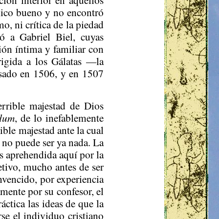
lico bueno y no encontró
smo
, ni crítica de la piedad
ió a Gabriel
Biel
, cuyas
ción íntima y familiar con
rigida a los Gálatas —la
esado en 1506, y en 1507
errible majestad de Dios
dum
, de lo inefablemente
ible majestad ante la cual
 no puede ser ya nada. La
es aprehendida aquí por la
etivo, mucho antes de ser
nvencido, por experiencia
amente por su confesor, el
áctica las ideas de que la
se el individuo cristiano