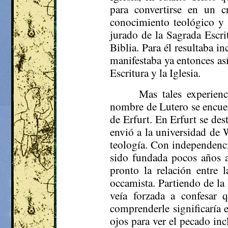
para convertirse en un c
conocimiento teológico y d
jurado de la Sagrada Escri
Biblia. Para él resultaba in
manifestaba ya entonces así
Escritura y la Iglesia.
Mas
tales experienc
nombre de Lutero se encuen
de Erfurt. En Erfurt se des
envió a la universidad de
W
teología. Con independenci
sido fundada pocos años a
pronto la relación entre l
occamista
. Partiendo de la
veía forzada a confesar 
comprenderle significaría 
ojos para ver el pecado in