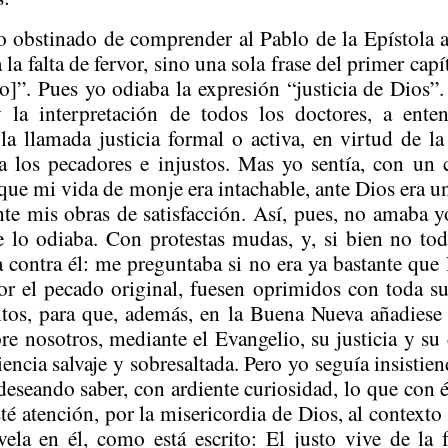
 obstinado de comprender al Pablo de la Epístola
a falta de fervor, sino una sola frase del primer capí
io]”. Pues yo odiaba la expresión “justicia de Dios”.
la interpretación de todos los doctores, a enten
a llamada justicia formal o activa, en virtud de la
a los pecadores e injustos. Mas yo sentía, con un
 que mi vida de monje era intachable, ante Dios era u
nte mis obras de satisfacción. Así, pues, no amaba y
e lo odiaba. Con protestas mudas, y, si bien no tod
ba contra él: me preguntaba si no era ya bastante que
 el pecado original, fuesen oprimidos con toda sue
tos, para que, además, en la Buena Nueva añadiese 
re nosotros, mediante el Evangelio, su justicia y s
encia salvaje y sobresaltada. Pero yo seguía insistie
deseando saber, con ardiente curiosidad, lo que con é
té atención, por la misericordia de Dios, al contexto
vela en él, como está escrito: El justo vive de la