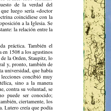
puesto de la verdad del
l que luego sería «doctor
trina coincidiese con la
oposición a la Iglesia. Se
ante: la relación entre la
ida práctica. También el
a en 1508 a los agustinos
o de la Orden,
Staupitz
, lo
ral y, pronto, también de
ta universidad, que había
s lecciones concibió muy
otélica, sino a la manera
ue, contra su voluntad, se
 no puede ser conocido;
también, ciertamente, los
a. Lutero creía que podía