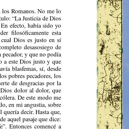
 a los Romanos. No me lo
tulo: “La Justicia de Dios
 En efecto, había sido yo
der filosóficamente esta
 cual Dios es justo en sí
 completo desasosiego de
n pecador, y que no podía
o a este Dios justo y que
avía blasfemas, sí, desde
 los pobres pecadores, los
rte de desgracias por la
Dios dolor al dolor, que
u cólera. De este modo me
ndo, en mi angustia, sobre
l quería decir. Hasta que,
 de aquel pasaje que dice:
 fe”. Entonces comencé a