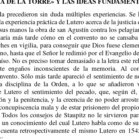
IA DE LA TORRE» Y LAS IDEAS FUNDAMEN
n la precedieron sin duda múltiples experiencias. S
a experiencia práctica de Lutero acerca de la justicia 
 sus manos la obra de san Agustín contra los pelagia
aría más tarde cómo en el convento no se cansaba 
ches en vigilia, para conseguir que Dios fuese cleme
o, hasta que el Señor le redimió por el Evangelio de l
raíso. No es preciso tomar demasiado a la letra este 
te engaños inconscientes de la memoria. Al co
onvento. Sólo más tarde apareció el sentimiento de n
a disciplina de la Orden, a lo que se añadieron v
e Lutero el sentimiento del pecado, que, según él,
ón y la penitencia, y la creencia de no poder arrostr
 concupiscencia mala y de estar prisionero del propio
. Todos los consejos de
Staupitz
no le sirvieron par
ó un conocimiento del cual Lutero habla como de su
 cuenta retrospectivamente el mismo Lutero en 154
s: