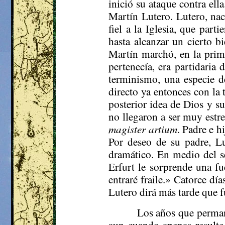
inició su ataque contra ella
Martín Lutero. Lutero, na
fiel a la Iglesia, que par
hasta alcanzar un cierto bi
Martín marchó, en la primav
pertenecía, era partidaria d
terminismo
, una especie 
directo ya entonces con la
posterior idea de Dios y su
no llegaron a ser muy estre
magister
artium
. Padre e h
Por deseo de su padre, Lu
dramático. En medio del s
Erfurt le sorprende una fu
entraré fraile.» Catorce dí
Lutero dirá más tarde que f
Los años que permane
aun cuando apenas resulte 