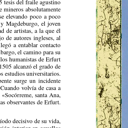
 tesis del fraile agustino
de mineros absolutamente
irse elevando poco a poco
y Magdeburgo, el joven
 de artistas, a la que él
jo de autores ingleses, al
egó a entablar contacto
embargo, el camino para su
ulos humanistas de Erfurt
 1505 alcanzó el grado de
s estudios universitarios.
pente surge un incidente
 Cuando volvía de casa a
a: «Socórreme, santa Ana,
as observantes de Erfurt.
íodo decisivo de su vida,
ción interior en aquellos