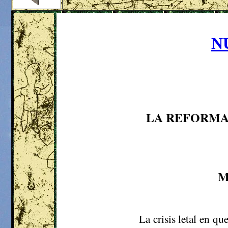
N
LA REFORMA
M
La crisis letal en qu