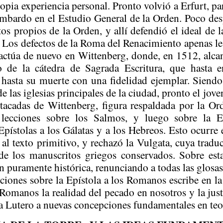
ropia experiencia personal. Pronto volvió a Erfurt, par
mbardo en el Estudio General de la Orden. Poco des
s propios de la Orden, y allí defendió el ideal de la
. Los defectos de la Roma del Renacimiento apenas l
, actúa de nuevo en
Wittenberg
, donde, en 1512, alca
o de la cátedra de Sagrada Escritura, que hasta 
sta su muerte con una fidelidad ejemplar. Siendo a
 las iglesias principales de la ciudad, pronto el jove
stacadas de
Wittenberg
, figura respaldada por la Or
ó lecciones sobre los Salmos, y luego sobre la 
pístolas a los Gálatas y a los Hebreos. Esto ocurre
 al texto primitivo, y rechazó la Vulgata, cuya tradu
de los manuscritos griegos conservados. Sobre es
n puramente histórica, renunciando a todas las glosas
cciones sobre la Epístola a los Romanos escribe en l
 Romanos la realidad del pecado en nosotros y la just
ya Lutero a nuevas concepciones fundamentales en teo