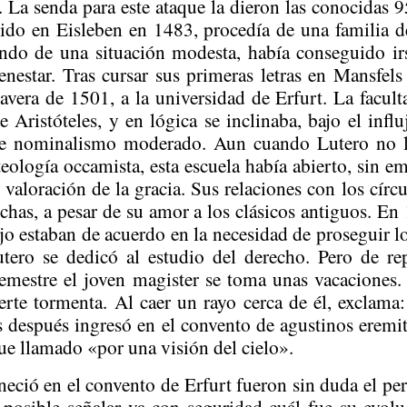
. La senda para este ataque la dieron las conocidas 95
cido en
Eisleben
en 1483, procedía de una familia 
tiendo de una situación modesta, había conseguido 
enestar. Tras cursar sus primeras letras en
Mansfels
era de 1501, a la universidad de Erfurt. La facultad
e Aristóteles, y en lógica se inclinaba, bajo el influ
de nominalismo moderado. Aun cuando Lutero no ll
 teología
occamista
, esta escuela había abierto, sin 
 valoración de la gracia. Sus relaciones con los círc
chas, a pesar de su amor a los clásicos antiguos. En
ijo estaban de acuerdo en la necesidad de proseguir lo
tero se dedicó al estudio del derecho. Pero de re
emestre el joven magister se toma unas vacaciones.
erte tormenta. Al caer un rayo cerca de él, exclam
as después ingresó en el convento de agustinos eremit
ue llamado «por una visión del cielo».
ció en el convento de Erfurt fueron sin duda el per
posible señalar ya con seguridad cuál fue su evolu