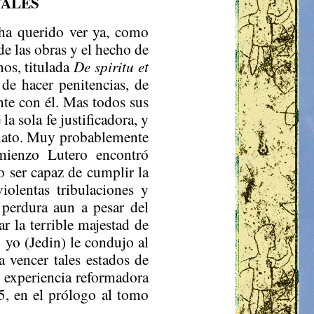
TALES
e ha querido ver ya, como
de las obras y el hecho de
nos, titulada
De
spiritu
et
de hacer penitencias, de
nte con él.
Mas
todos sus
a sola fe justificadora, y
relato. Muy probablemente
mienzo Lutero encontró
o ser capaz de cumplir la
iolentas tribulaciones y
 perdura aun a pesar del
ar la terrible majestad de
 yo (
Jedin
) le condujo al
a vencer tales estados de
 experiencia reformadora
5, en el prólogo al tomo