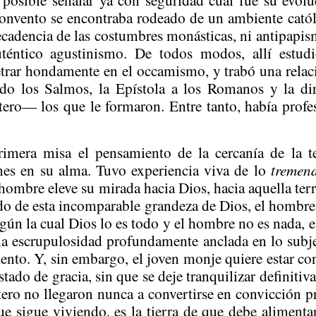
convento se encontraba rodeado de un ambiente cató
decadencia de las costumbres monásticas, ni
antipapi
uténtico
agustinismo
. De todos modos, allí estud
etrar hondamente en el
occamismo
, y trabó una rela
odo los Salmos, la Epístola a los Romanos y la di
ero— los que le formaron. Entre tanto, había prof
imera misa el pensamiento de la cercanía de la t
es en su alma. Tuvo experiencia viva de lo
tremen
 hombre eleve su mirada hacia Dios, hacia aquella terr
lado de esta incomparable grandeza de Dios, el hombre
egún la cual Dios lo es todo y el hombre no es nada, 
na escrupulosidad profundamente anclada en lo subj
ento. Y, sin embargo, el joven monje quiere estar co
stado de gracia, sin que se deje tranquilizar definitiv
tero no llegaron nunca a convertirse en convicción pr
ue sigue viviendo, es la tierra de que debe alimentar