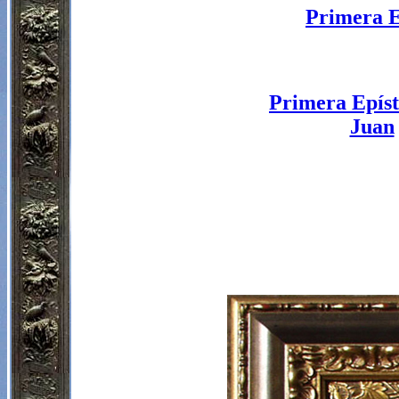
Primera E
Primera Epíst
Juan