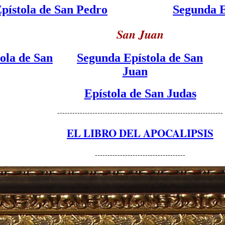
pístola de San Pedro
Segunda E
San Juan
ola de San
Segunda Epístola de San
.-
Juan
..-
Epístola de San Judas
------------------------------------------------------------------
EL LIBRO DEL APOCALIPSIS
------------------------------------