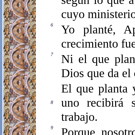
cuyo ministerio
6
Yo planté, A
crecimiento fu
7
Ni el que plan
Dios que da el 
El que planta 
uno recibirá
8
trabajo.
9
Porque nosotr