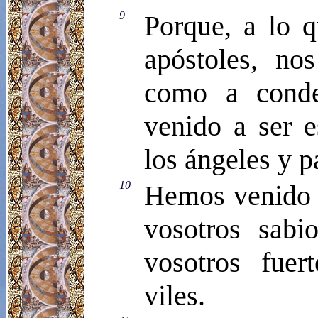
9
Porque, a lo q
apóstoles, no
como a conde
venido a ser e
los ángeles y p
10
Hemos venido a
vosotros sabio
vosotros fuert
viles.