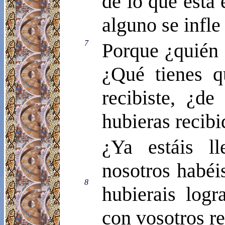
de lo que está
alguno se infle
7
Porque ¿quién e
¿Qué tienes q
recibiste, ¿de
hubieras recib
¿Ya estáis ll
nosotros habéi
8
hubierais logr
con vosotros r