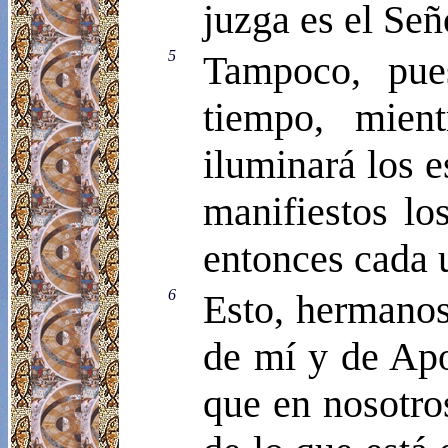
juzga es el Señ
5
Tampoco, pues
tiempo, mien
iluminará los e
manifiestos lo
entonces cada 
6
Esto, hermanos
de mí y de Apo
que en nosotro