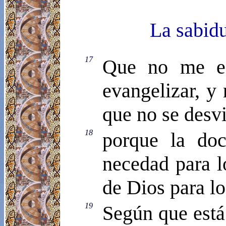
La sabidu
17
Que no me env
evangelizar, y 
que no se desvi
18
porque la doc
necedad para l
de Dios para lo
19
Según que está 