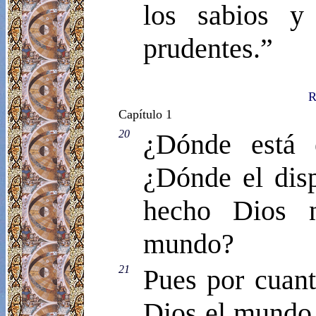
los sabios y
prudentes.”
R
Capítulo 1
20
¿Dónde está 
¿Dónde el dis
hecho Dios n
mundo?
21
Pues por cuant
Dios el mundo 