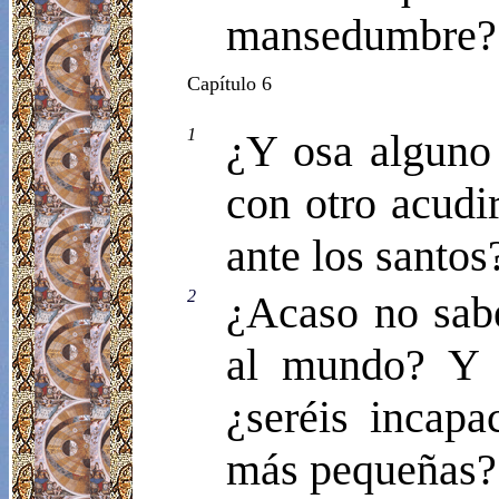
mansedumbre?
Capítulo 6
1
¿Y osa alguno 
con otro acudir
ante los santos
2
¿Acaso no sabé
al mundo? Y s
¿seréis incapa
más pequeñas?