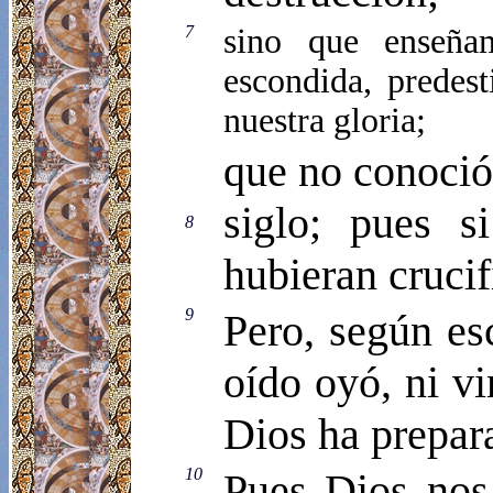
7
sino que enseñam
escondida, predest
nuestra gloria;
que no conoció
siglo; pues s
8
hubieran crucif
9
Pero, según esc
oído oyó, ni v
Dios ha prepar
10
Pues Dios nos 