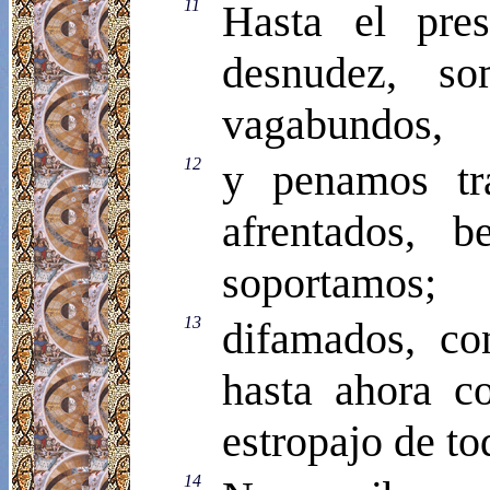
11
Hasta el pre
desnudez, s
vagabundos,
12
y penamos tr
afrentados, b
soportamos;
13
difamados, co
hasta ahora 
estropajo de to
14