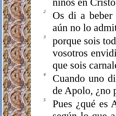
niños en Cristo
2
Os di a beber 
aún no lo admit
3
porque sois tod
vosotros envid
que sois carnal
4
Cuando uno dic
de Apolo, ¿no 
5
Pues ¿qué es A
según lo que a