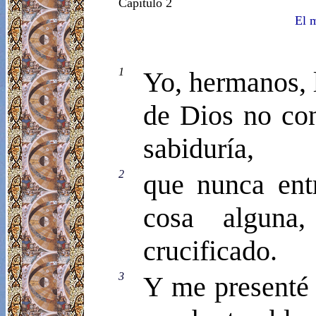
Capítulo 2
El m
1
Yo, hermanos, 
de Dios no con
sabiduría,
2
que nunca ent
cosa alguna,
crucificado.
3
Y me presenté 