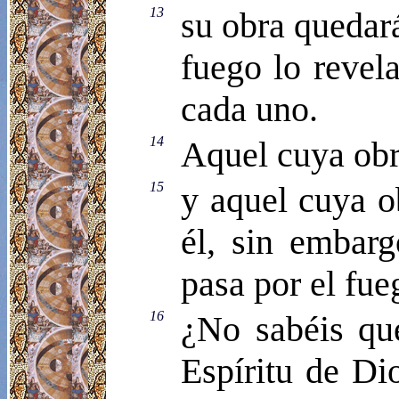
13
su obra quedará
fuego lo revel
cada uno.
14
Aquel cuya obra
15
y aquel cuya o
él, sin embarg
pasa por el fue
16
¿No sabéis qu
Espíritu de Di