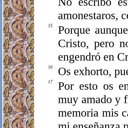
No escribo es
amonestaros, c
15
Porque aunque
Cristo, pero 
engendró en Cri
16
Os exhorto, pue
17
Por esto os e
muy amado y fie
memoria mis ca
mi enseñanza po