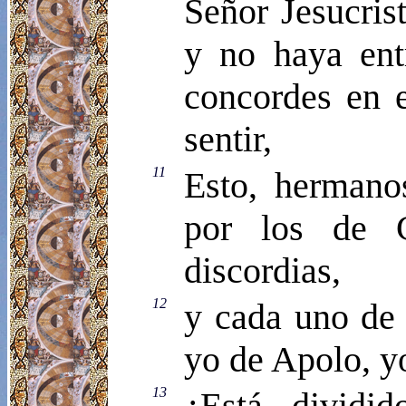
Señor Jesucris
y no haya entr
concordes en 
sentir,
11
Esto, hermano
por los de C
discordias,
12
y cada uno de 
yo de Apolo, yo
13
¿Está dividi