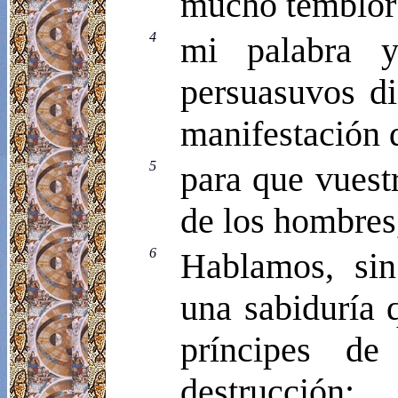
mucho temblor
4
mi palabra 
persuasuvos di
manifestación d
5
para que vuest
de los hombres,
6
Hablamos, sin
una sabiduría 
príncipes de
destrucción;