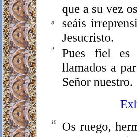
que a su vez os
seáis irrepren
8
Jesucristo.
9
Pues fiel es
llamados a par
Señor nuestro.
Exh
10
Os ruego, herm