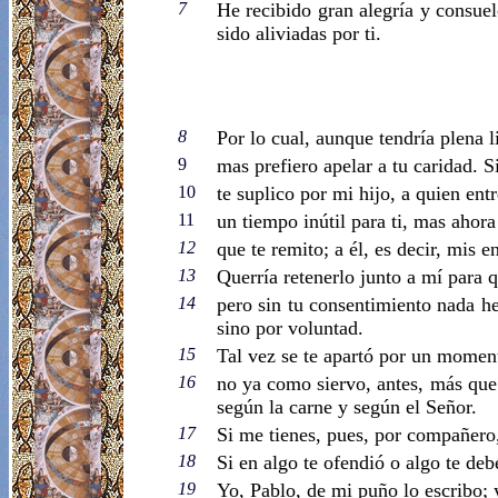
7
He recibido gran alegría y consuel
sido aliviadas por ti.
8
Por lo cual, aunque tendría plena 
9
mas prefiero apelar a tu caridad. S
10
te suplico por mi hijo, a quien en
11
un tiempo inútil para ti, mas ahora
12
que te remito; a él, es decir, mis e
13
Querría retenerlo junto a mí para q
14
pero sin tu consentimiento nada he
sino por voluntad.
15
Tal vez se te apartó por un moment
16
no ya como siervo, antes, más qu
según la carne y según el Señor.
17
Si me tienes, pues, por compañer
18
Si en algo te ofendió o algo te deb
19
Yo, Pablo, de mi puño lo escribo; 