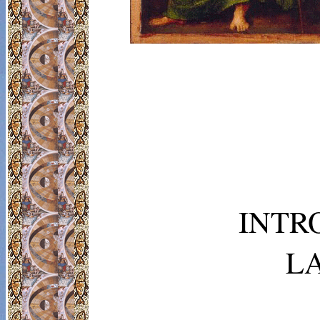
INTR
L