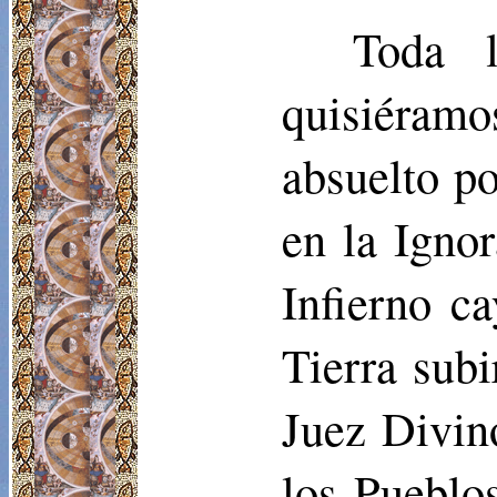
Toda 
quisiéramo
absuelto p
en la Igno
Infierno ca
Tierra subi
Juez Divin
los Pueblo