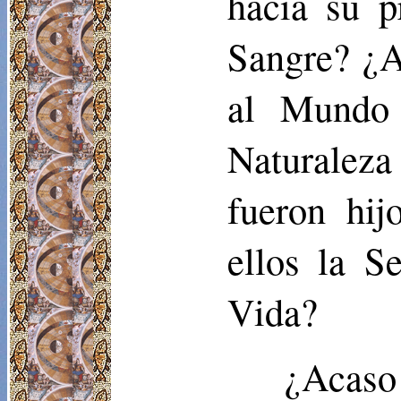
hacia su p
Sangre? ¿A
al Mundo 
Naturalez
fueron hij
ellos la S
Vida?
¿Acaso