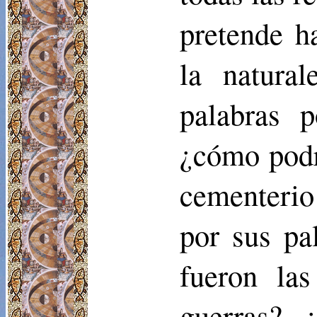
pretende h
la natura
palabras 
¿cómo podr
cementerio
por sus pa
fueron las
guerras? 