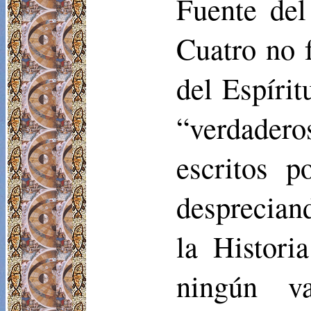
Fuente del
Cuatro no 
del Espíri
“verdadero
escritos p
desprecian
la Histori
ningún va