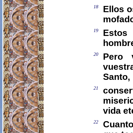
18
Ellos o
mofado
19
Estos 
hombres
20
Pero v
vuestr
Santo,
21
conser
miseri
vida et
22
Cuanto