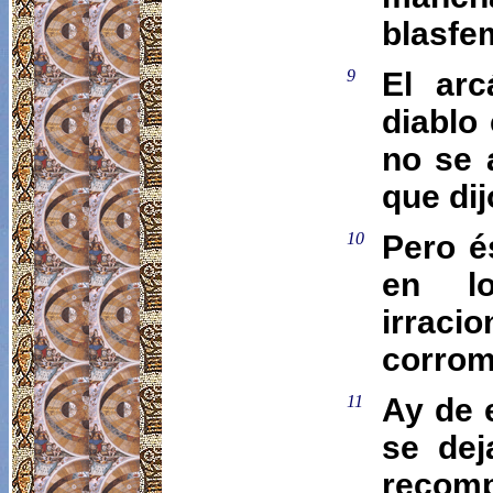
blasfem
9
El arc
diablo
no se a
que dij
10
Pero é
en lo
irrac
corrom
11
Ay de 
se dej
recomp