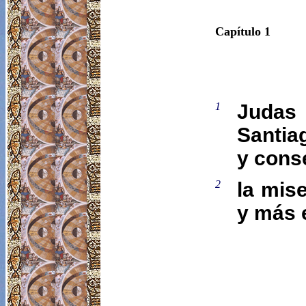
Capítulo 1
1
Judas
Santia
y cons
2
la mis
y más 