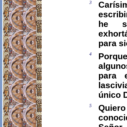
3
Carís
escrib
he s
exhort
para s
4
Porqu
alguno
para 
lasciv
único 
5
Quiero
conoci