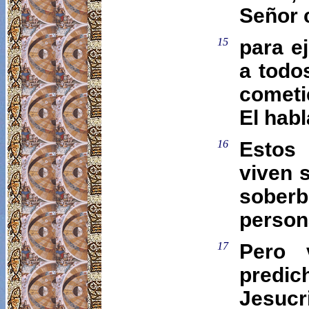
Señor 
15
para e
a todo
cometi
El hab
16
Estos
viven 
soberb
person
17
Pero 
predic
Jesucr