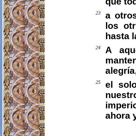
que tod
23
a otro
los ot
hasta 
24
A aqu
mante
alegría
25
el sol
nuestro
imperi
ahora y