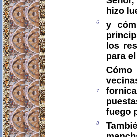
Señor,
hizo lu
6
y cóm
princi
los re
para el
Cómo 
vecina
fornic
7
puesta
fuego 
8
Tambié
mancha