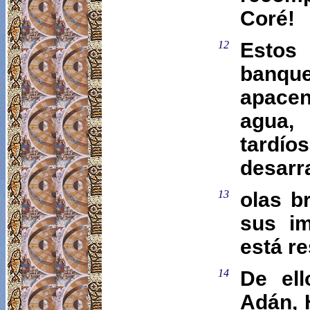
Coré!
12
Estos
banqu
apace
agua, 
tardí
desarr
13
olas b
sus im
está r
14
De ell
Adán, 