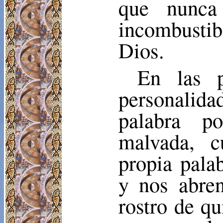
que nunca
incombusti
Dios.
En las p
personalida
palabra p
malvada,
c
propia pala
y nos abren
rostro de qu