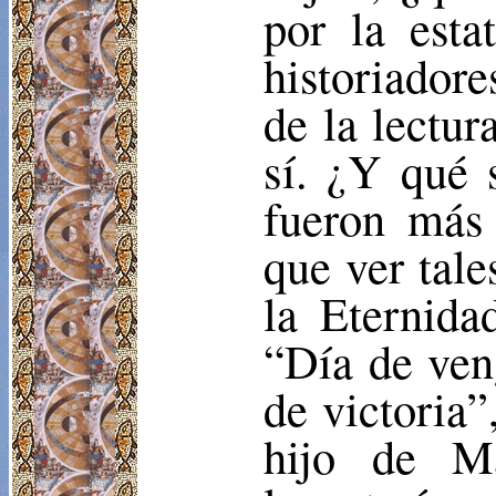
por la esta
historiadore
de la lectur
sí. ¿Y qué 
fueron más
que ver tale
la Eternida
“Día de veng
de victoria”
hijo de Ma