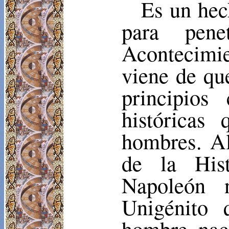
Es un hec
para pene
Acontecimi
viene de que
principios 
históricas
hombres. Al
de la His
Napoleón 
Unigénito
hombre nac