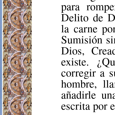
para rompe
Delito de D
la carne po
Sumisión si
Dios, Crea
existe. ¿Q
corregir a 
hombre, ll
añadirle u
escrita por 