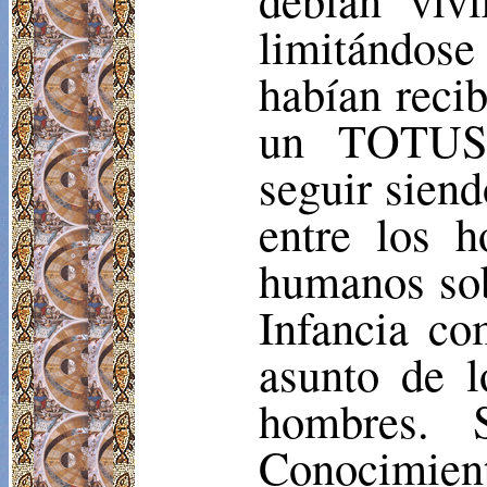
limitándos
habían recib
un TOTUS 
seguir sien
entre los h
humanos sob
Infancia co
asunto de l
hombres. 
Conocimient