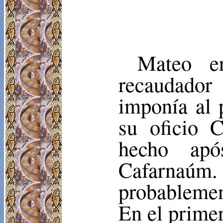
Mateo er
recaudador
imponía al 
su oficio C
hecho apó
Cafarnaúm.
probablemen
En el primer