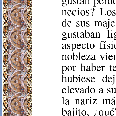
necios? Los 
de sus majes
gustaban l
aspecto físi
nobleza vie
por haber t
hubiese de
elevado a su
la nariz m
bajito, ¿qu