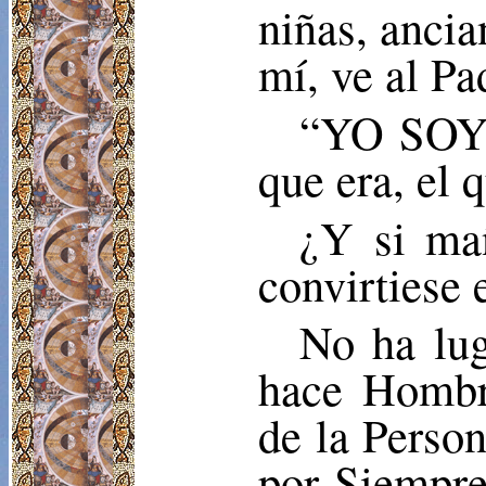
niñas, anci
mí, ve al Pa
“YO SOY”
que era, el 
¿Y si ma
convirtiese
No ha lug
hace Hombre
de la Perso
por Siempr