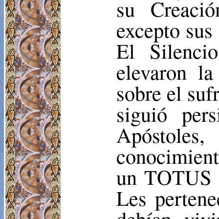
su Creació
excepto sus 
El Silenci
elevaron l
sobre el su
siguió pers
Apóstole
conocimient
un TOTUS T
Les pertene
debían viv