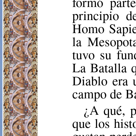
formó part
principio d
Homo Sapien
la Mesopot
tuvo su fun
La Batalla q
Diablo era 
campo de Bat
¿A qué, p
que los hist
gustan perde