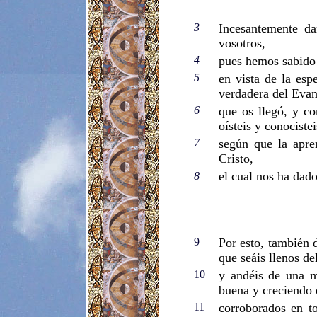
3
Incesantemente da
vosotros,
4
pues hemos sabido d
5
en vista de la esp
verdadera del Evan
6
que os llegó, y co
oísteis y conociste
7
según que la apre
Cristo,
el cual nos ha dado
8
9
Por esto, también 
que seáis llenos de
10
y andéis de una m
buena y creciendo 
11
corroborados en to