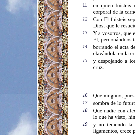
11
e
n quien fuisteis
corporal de la carn
12
Con El fuisteis se
Dios, que le resuci
13
Y a vosotros, que e
El, perdonándoos to
14
borrando el acta d
clavándola en la cr
15
y despojando a los
cruz.
16
Que ninguno, pues, 
17
sombra de lo futuro
18
Que nadie con afec
lo que ha visto, hi
19
y no teniendo la 
ligamentos, crece 