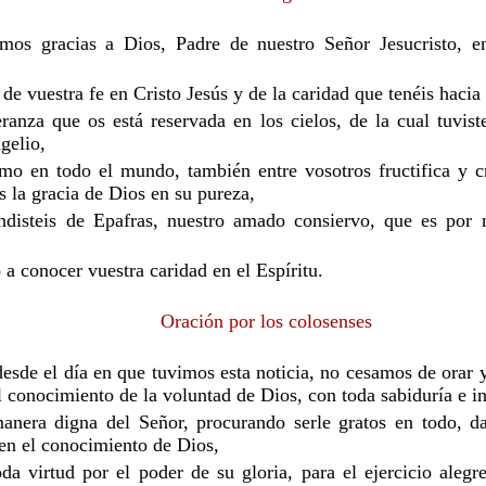
mos gracias a Dios, Padre de nuestro Señor Jesucristo, en
e vuestra fe en Cristo Jesús y de la caridad que tenéis hacia 
eranza que os está reservada en los cielos, de la cual tuviste
gelio,
mo en todo el mundo, también entre vosotros fructifica y c
is la gracia de Dios en su pureza,
ndisteis de Epafras, nuestro amado consiervo, que es por n
 a conocer vuestra caridad en el Espíritu.
Oración por los colosenses
desde el día en que tuvimos esta noticia, no cesamos de orar y
l conocimiento de la voluntad de Dios, con toda sabiduría e int
anera digna del Señor, procurando serle gratos en todo, d
en el conocimiento de Dios,
da virtud por el poder de su gloria, para el ejercicio alegr