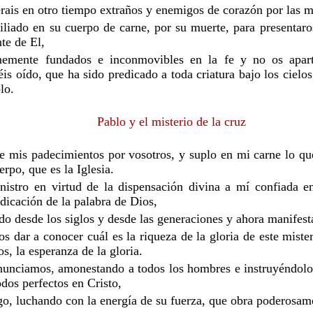
erais en otro tiempo extraños y enemigos de corazón por las m
iliado en su cuerpo de carne, por su muerte, para presentar
nte de El,
rmemente fundados e inconmovibles en la fe y no os apart
is oído, que ha sido predicado a toda criatura bajo los cielos
lo.
Pablo y el misterio de la cruz
 mis padecimientos por vosotros, y suplo en mi carne lo que 
erpo, que es la Iglesia.
istro en virtud de la dispensación divina a mí confiada en
edicación de la palabra de Dios,
do desde los siglos y desde las generaciones y ahora manifest
s dar a conocer cuál es la riqueza de la gloria de este mister
os, la esperanza de la gloria.
nunciamos, amonestando a todos los hombres e instruyéndolos
odos perfectos en Cristo,
igo, luchando con la energía de su fuerza, que obra poderosam