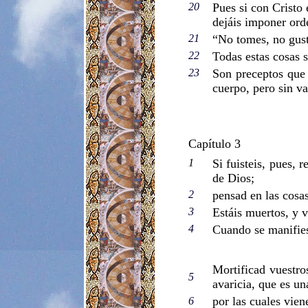
20
Pues si con Cristo
dejáis imponer or
21
“No tomes, no gust
22
Todas estas cosas 
23
Son preceptos que 
cuerpo, pero sin va
Capítulo 3
1
Si fuisteis, pues, 
de Dios;
2
pensad en las cosas 
3
Estáis muertos, y v
4
Cuando se manifies
Mortificad vuestro
5
avaricia, que es un
por las cuales vien
6