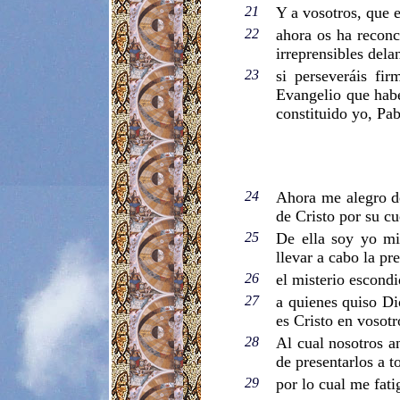
21
Y a vosotros, que 
22
ahora os ha reconc
irreprensibles dela
23
si perseveráis fi
Evangelio que habé
constituido yo, Pab
24
Ahora me alegro de
de Cristo por su cu
25
De ella soy yo min
llevar a cabo la pr
26
el misterio escondi
27
a quienes quiso Dio
es Cristo en vosotr
28
Al cual nosotros a
de presentarlos a t
29
por lo cual me fat