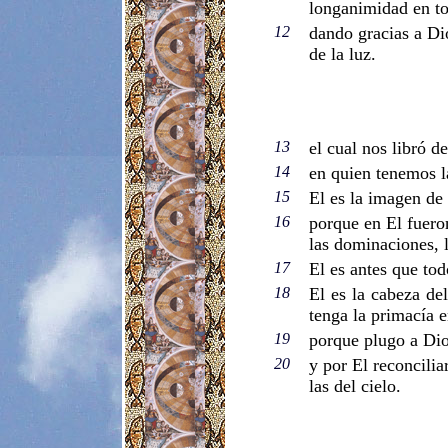
longanimidad en to
12
dando gracias a Dio
de la luz.
13
el cual nos libró d
14
en quien tenemos l
15
El es la imagen de 
16
porque en El fueron 
las dominaciones, l
17
El es antes que tod
18
El es la cabeza del
tenga la primacía e
19
porque plugo a Dio
20
y por El reconcilia
las del cielo.