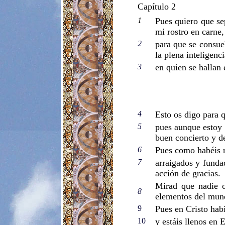
Capítulo 2
1
Pues quiero que se
mi rostro en carne,
2
para que se consuel
la plena inteligenc
3
en quien se hallan 
4
Esto os digo para 
5
pues aunque estoy 
buen concierto y de
6
Pues como habéis r
7
arraigados y funda
acción de gracias.
Mirad que nadie o
8
elementos del mund
9
Pues en Cristo habi
10
y estáis llenos en 