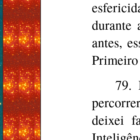
esfericid
durante 
antes, e
Primeiro
79. 
percorre
deixei f
Inteligên