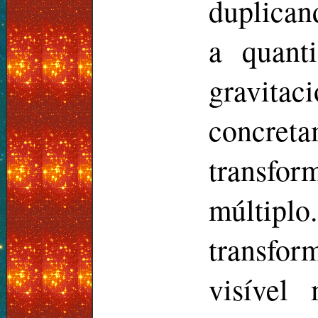
duplicand
a quant
gravitac
concreta
transfor
múltip
transfor
visível 