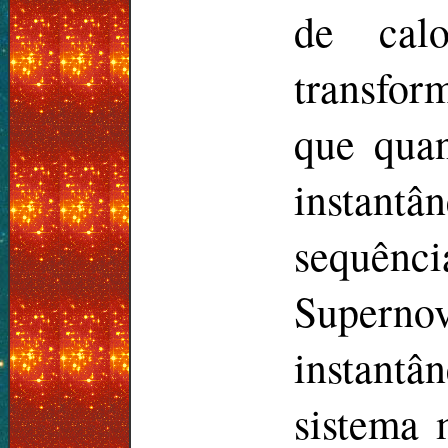
de cal
transfor
que qua
instantâ
sequênc
Supernov
instantâ
sistema 