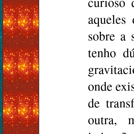
curioso 
aqueles 
sobre a 
tenho d
gravitac
onde exi
de trans
outra, 