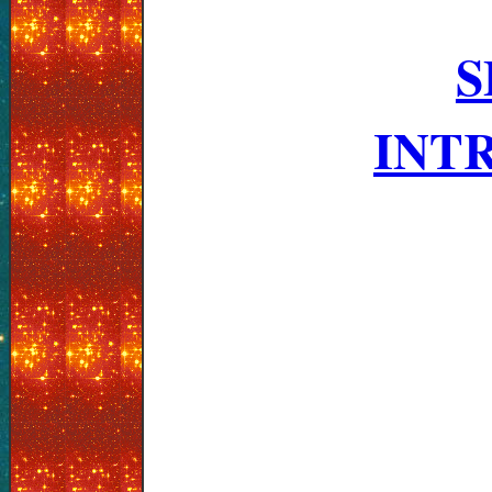
S
INT