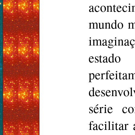
aconteci
mundo m
imaginaç
estado
perfeit
desenvol
série c
facilitar