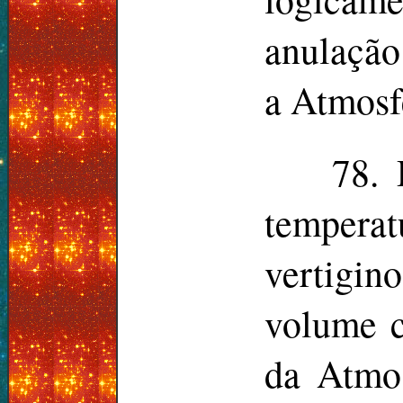
anulação
a Atmosf
78. 
temperat
vertigi
volume c
da Atmo