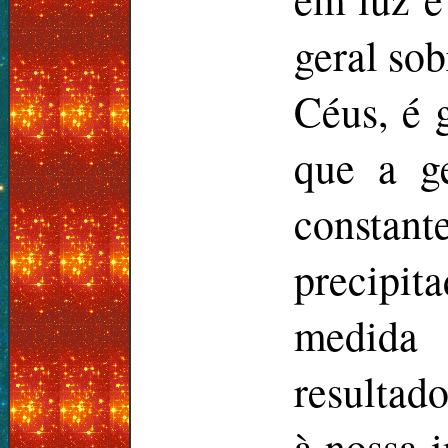
geral sob
Céus, é 
que a g
constant
precipit
medida
resultad
à nossa i