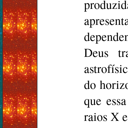
produzi
apresen
dependen
Deus tr
astrofís
do horiz
que essa
raios X e