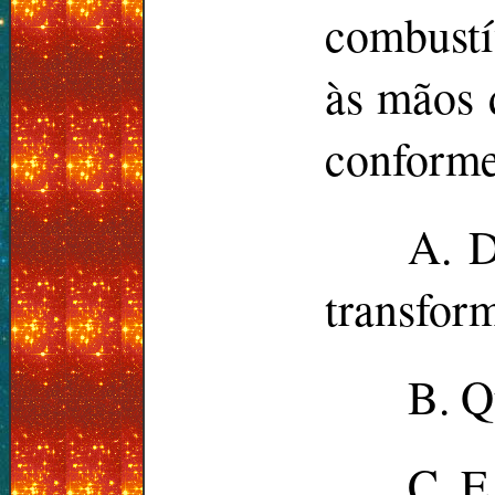
combustí
às mãos 
conformes
A. D
transfor
B. Q
C. E