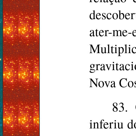
descober
ater-m
Multipl
gravitac
Nova Co
83. 
inferiu d