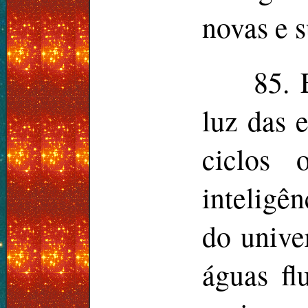
novas e 
85. 
luz das e
ciclos 
inteligên
do unive
águas fl