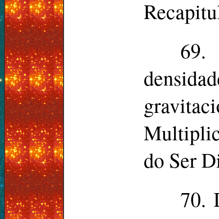
Recapitu
69.
densidad
gravit
Multipli
do Ser D
70. 