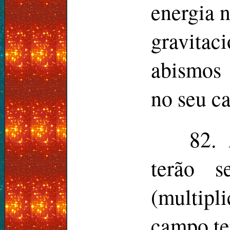
energia 
gravitac
abismos 
no seu c
82.
terão s
(multip
campo ter