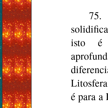
75.
solidific
isto é
aprofund
diferenc
Litosfer
é para a