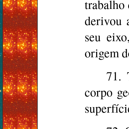
trabalho
derivou 
seu eixo
origem d
71. 
corpo ge
superfíci