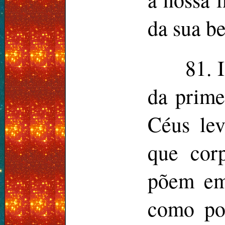
da sua be
81. 
da prime
Céus lev
que corp
põem em
como po