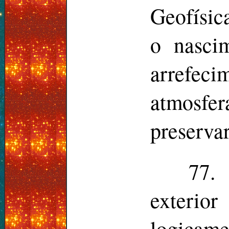
Geofísic
o nasci
arrefecim
atmosfer
preservar
77.
exterior
logicam