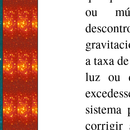
ou múl
descon
gravitaci
a taxa d
luz ou 
excedess
sistema
corrigir