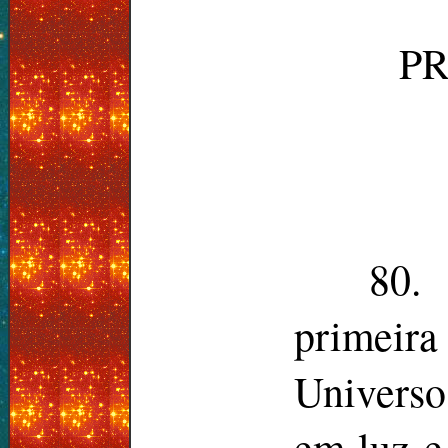
P
80.
primeira
Universo
em luz e 