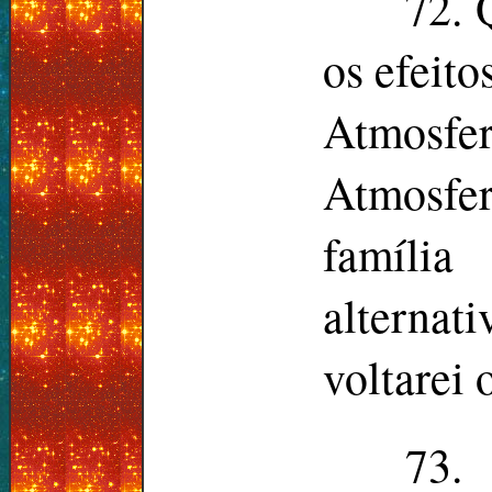
72. 
os efeito
Atmosfe
Atmosfer
família
alternat
voltarei
73.