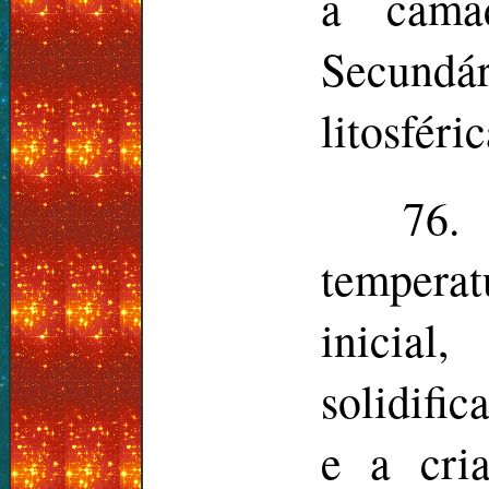
a camad
Secundá
litosféric
76.
temperat
inicial
solidifi
e a cria