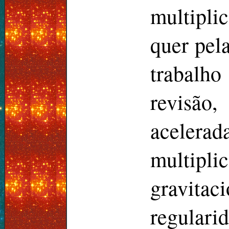
multiplic
quer pel
trabalho
revisão,
acelerad
multip
gravitac
regulari