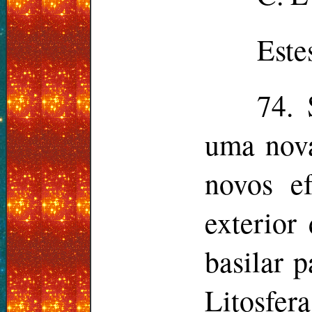
Este
74. 
uma nova
novos ef
exterior
basilar p
Litosfera