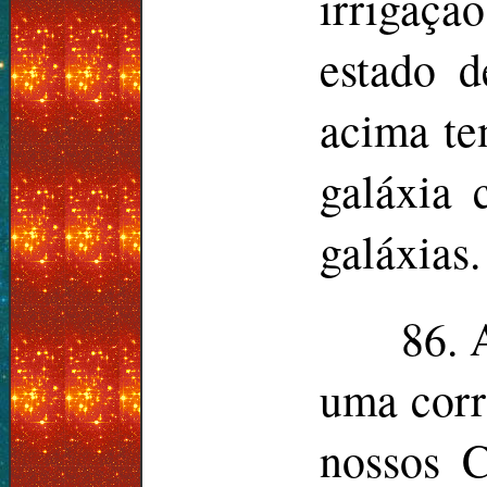
irrigaçã
estado d
acima te
galáxia 
galáxias.
86. 
uma corr
nossos C