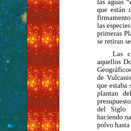
las aguas “
que están 
firmamento”
las especie
primeras Pl
se retiran s
Las c
aquellos Do
Geográficos
de Vulcanis
que estaba 
plantan de
presupuesto
del Siglo
haciendo na
polvo hasta 