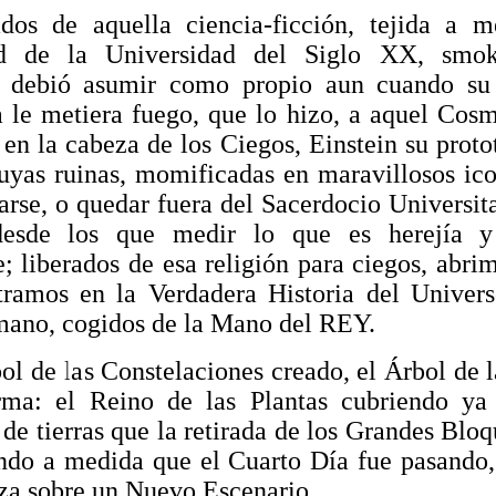
ados de aquella ciencia-ficción, tejida a 
ad de la Universidad del Siglo XX, smo
 debió asumir como propio aun cuando su
 le metiera fuego, que lo hizo, a aquel Cosm
en la cabeza de los Ciegos, Einstein su protot
cuyas ruinas, momificadas en maravillosos ico
larse, o quedar fuera del Sacerdocio Universi
 desde los que medir lo que es herejía 
; liberados de esa religión para ciegos, abri
tramos en la Verdadera Historia del Univer
ano, cogidos de la Mano del REY.
ol de las Constelaciones creado, el Árbol de 
rma: el Reino de las Plantas cubriendo ya 
 de tierras que la retirada de los Grandes Blo
ndo a medida que el Cuarto Día fue pasando,
a sobre un Nuevo Escenario.