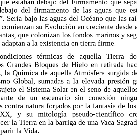
que estaban debajo del Firmamento que sepa
debajo del firmamento de las aguas que est
. Sería bajo las aguas del Océano que las raí
s comienzan su Evolución en creciente desde e
antas, que colonizan los fondos marinos y seg
e adaptan a la existencia en tierra firme.
ondiciones térmicas de aquella Tierra d
s Grandes Bloques de Hielo en retirada hac
, la Química de aquella Atmósfera surgida d
mo Global, sumadas a la elevada presión gr
sujeto el Sistema Solar en el seno de aquello
lante de un escenario sin conexión ning
s contra natura forjados por la fantasía de l
 XX, y su mitología
pseudo-científico
cret
cer la Tierra en la barriga de una Vaca Sagra
parir la Vida.