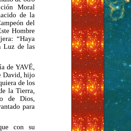
ación Moral
acido de la
 Campeón del
 Este Hombre
jera: “Haya
a Luz de las
Día de YAVÉ,
e David, hijo
quiera de los
e la Tierra,
jo de Dios,
vantado para
que con su