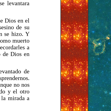
e levantara
e Dios en el
sesino de su
n se hizo. Y
 como muerto
ecordarles a
o de Dios en
evantado de
sprendernos.
unque no nos
do y el otro
 la mirada a
.