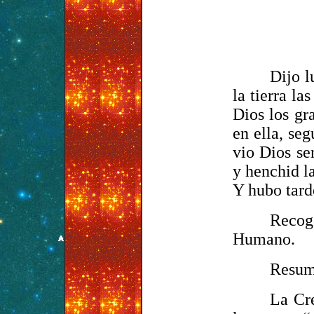
Dijo l
la tierra la
Dios los gr
en ella, seg
vio Dios se
y henchid la
Y hubo tard
Recog
Humano.
Resum
La Cre