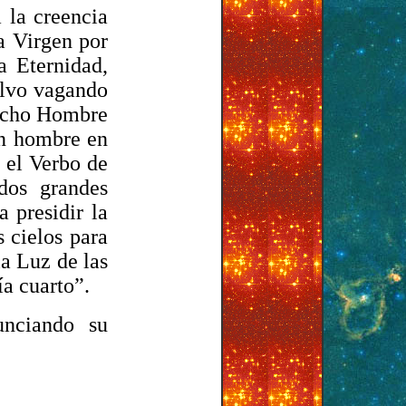
 la creencia
a Virgen por
a Eternidad,
olvo vagando
hecho Hombre
un hombre en
 el Verbo de
dos grandes
a presidir la
s cielos para
la Luz de las
ía cuarto”.
unciando su