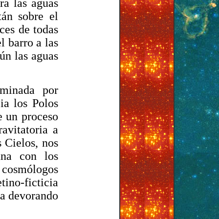
ra las aguas
án sobre el
ces de todas
l barro a las
ún las aguas
ominada por
ia los Polos
e un proceso
avitatoria a
s Cielos, nos
una con los
os cosmólogos
ino-ficticia
da devorando