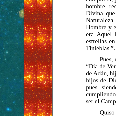
hombre rec
Divina que
Naturaleza 
Hombre y e
era Aquel 
estrellas e
Tinieblas ”.
Pues, 
“Día de Ven
de Adán, hij
hijos de Di
pues siend
cumpliendo 
ser el Camp
Quiso