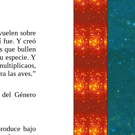
vuelen sobre
í fue. Y creó
s que bullen
su especie. Y
multiplicaos,
ra las aves.”
a del Género
produce bajo