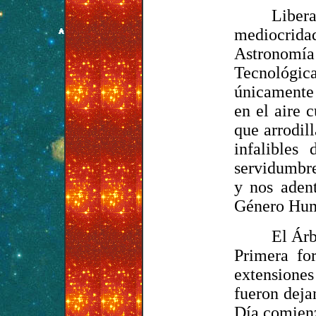
Liber
mediocrid
Astronomía
Tecnológica
únicamente 
en el aire 
que arrodil
infalibles
servidumbre
y nos aden
Género Hum
El Árb
Primera fo
extensiones
fueron deja
Día comienz