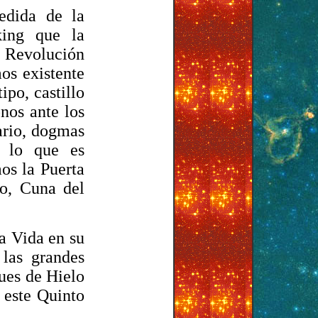
medida de la
king que la
 Revolución
os existente
ipo, castillo
nos ante los
tario, dogmas
y lo que es
mos la Puerta
so, Cuna del
la Vida en su
las grandes
ques de Hielo
 este Quinto