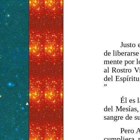
Justo 
de liberars
mente por l
al Rostro V
del Espírit
”
Él es 
del Mesías,
sangre de s
Pero A
cumpliera, 