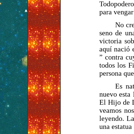
Todopodero
para vengar
No cre
seno de una
victoria so
aquí nació 
” contra cu
todos los F
persona que
Es na
nuevo esta 
El Hijo de 
veamos nos 
leyendo. La
una estatua