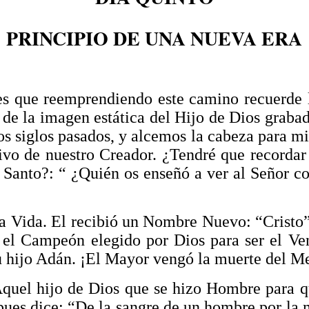
PRINCIPIO DE UNA NUEVA ERA
es que reemprendiendo este camino recuerde 
e de la imagen estática del Hijo de Dios graba
os siglos pasados, y alcemos la cabeza para mi
ivo de nuestro Creador. ¿Tendré que recordar 
u Santo?: “ ¿Quién os enseñó a ver al Señor 
la Vida. El recibió un Nombre Nuevo: “Cristo
 el Campeón elegido por Dios para ser el Ve
u hijo Adán. ¡El Mayor vengó la muerte del M
quel hijo de Dios que se hizo Hombre para q
pues dice: “De la sangre de un hombre por la 