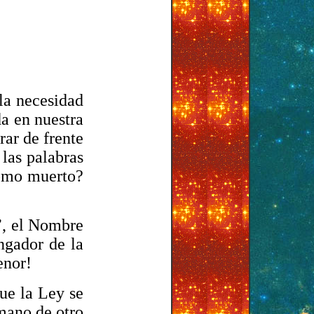
la necesidad
da en nuestra
rar de frente
las palabras
como muerto?
”, el Nombre
ngador de la
enor!
ue la Ley se
mano de otro