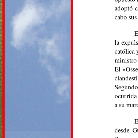
adoptó c
cabo sus
E
la expul
católica 
ministro
El «
Osse
clandest
Segundo.
ocurrida
a su mar
E
desde Gu