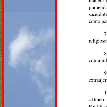
manera f
pudiéndo
sacerdote
como par
7
religiosa
8
comunida
9
extranjer
1
«Dinero 
Pontifica