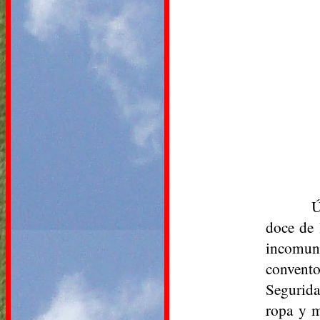
Ú
doce de 
incomuni
convento
Segurida
ropa y m