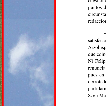
cuestion
puntos d
circunst
redacció
E
satisfac
Arzobisp
que coin
Ni Felip
renuncia
pues en 
derrotad
partidari
S. en M