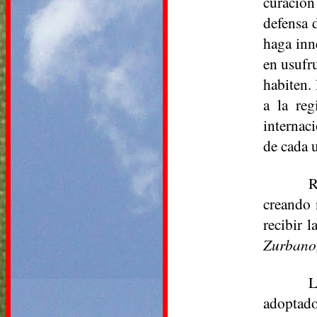
curación
defensa d
haga inn
en usufru
habiten.
a la reg
internaci
de cada 
R
creando 
recibir 
Zurbano,
L
adoptado