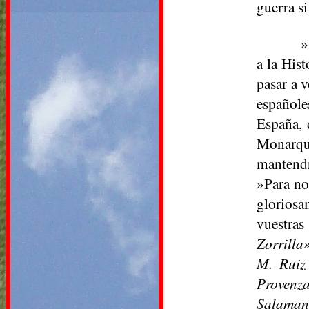
guerra si
»
a la His
pasar a v
españole
España, 
Monarquí
mantendr
»Para no
gloriosa
vuestras
Zorrilla»
M. Ruiz
Provenz
Salamanc