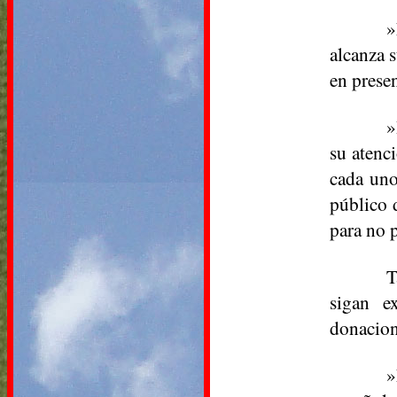
»
alcanza 
en presen
»
su atenc
cada uno
público d
para no p
T
sigan e
donacion
»