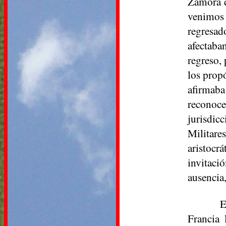
Zamora d
venimos 
regresad
afectaba
regreso,
los propó
afirmaba
reconoc
jurisdic
Militare
aristocr
invitaci
ausencia,
E
Francia 