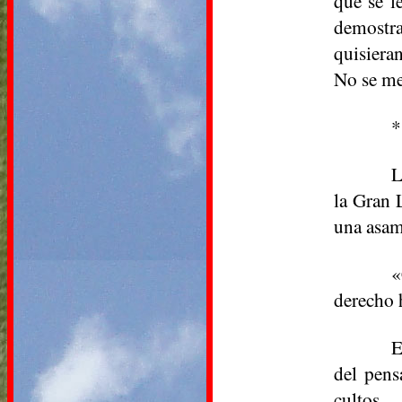
que se l
demostra
quisiera
No se me
*
L
la Gran 
una asam
«
derecho 
E
del pens
cultos.