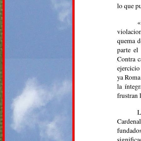
lo que p
«
violacio
quema de
parte el
Contra c
ejercicio
ya Roma 
la ínteg
frustran 
L
Cardenal
fundados
signific