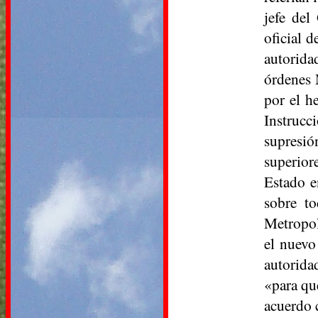
jefe del
oficial d
autoridad
órdenes 
por el h
Instrucc
supresió
superior
Estado en
sobre to
Metropol
el nuevo
autorida
«para qu
acuerdo 