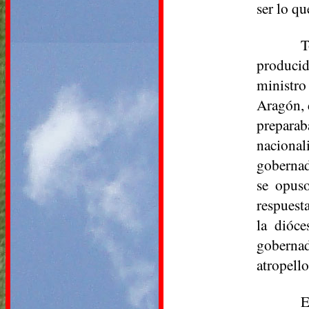
ser lo qu
T
producid
ministr
Aragón, 
preparab
nacional
gobernad
se opuso
respuest
la dióce
gobernad
atropello
E