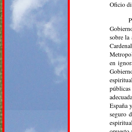
Oficio d
P
Gobierno
sobre la
Cardenal
Metropol
en ignor
Gobierno
espiritu
públicas
adecuada
España y
seguro d
espiritu
opuesto 