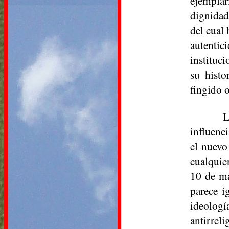
ejemplar
dignidad
del cual 
autentic
instituci
su histo
fingido 
L
influenc
el nuevo
cualquie
10 de ma
parece i
ideologí
antirreli