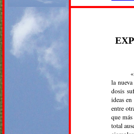
EXP
«
la nueva
dosis su
ideas en
entre ot
que más 
total aus