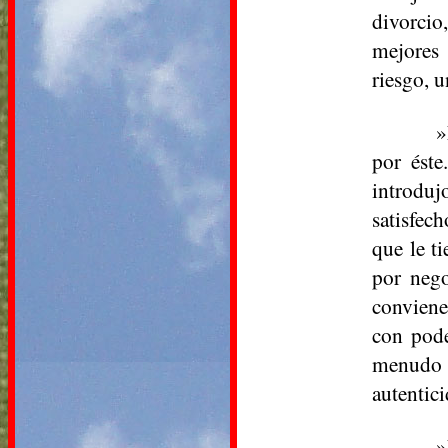
divorcio
mejores 
riesgo, u
»
por éste
introduj
satisfec
que le ti
por nego
conviene
con pode
menudo t
autentici
»