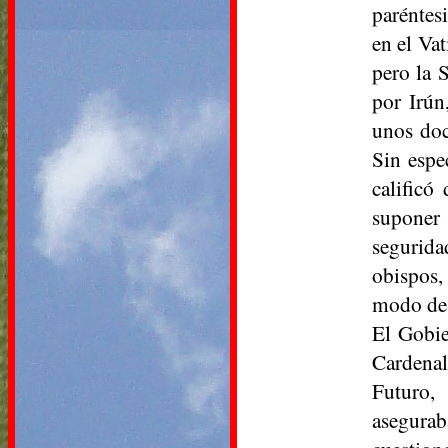
paréntes
en el Va
pero la 
por Irún
unos doc
Sin espe
calificó
suponer 
segurida
obispos,
modo de 
El Gobie
Cardenal
Futuro, 
asegurab