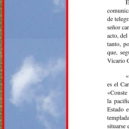
E
comunica
de teleg
señor ca
acto, del
tanto, p
que, seg
Vicario 
«
es el Ca
«Conste 
la pacif
Estado e
templada
situarse