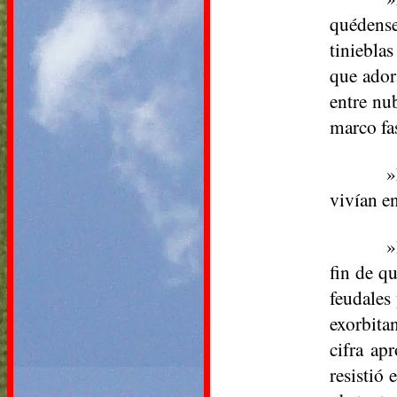
quédense
tiniebla
que ador
entre nu
marco fa
»
vivían en
»
fin de q
feudales
exorbitan
cifra ap
resistió 