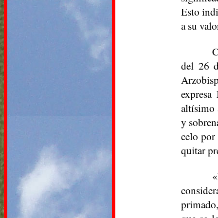
Esto ind
a su valo
C
del 26 d
Arzobisp
expresa
altísimo
y sobren
celo por
quitar pr
«
consider
primado,