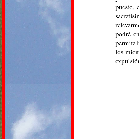
puesto, 
sacratí
relevarm
podré en
permita h
los miem
expulsió