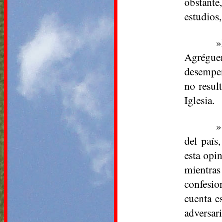
obstante
estudios,
»
Agréguen
desempeñ
no resul
Iglesia.
»
del país
esta opi
mientras
confesio
cuenta e
adversar