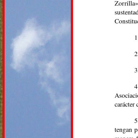
Zorrilla
sustent
Constituc
1
2
3
4
Asociaci
carácter 
5
tengan p