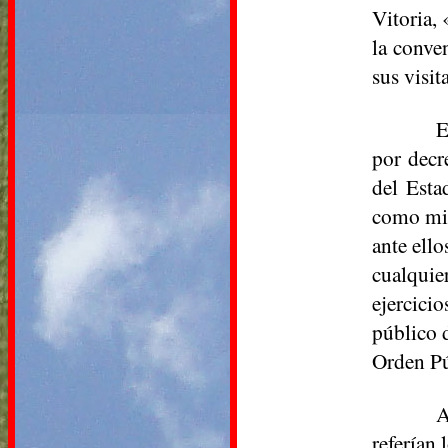
Vitoria,
la conve
sus visit
E
por decr
del Esta
como mil
ante ell
cualquie
ejercici
público 
Orden Pú
A
referían 