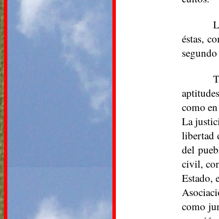
L
éstas, c
segundo 
T
aptitude
como en s
La justic
libertad
del pueb
civil, co
Estado, 
Asociaci
como jur