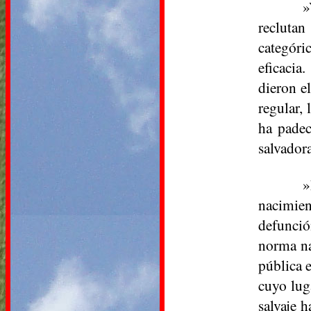
»
reclutan
categóri
eficacia
dieron e
regular,
ha padec
salvador
»
nacimien
defunció
norma na
pública 
cuyo lug
salvaje 