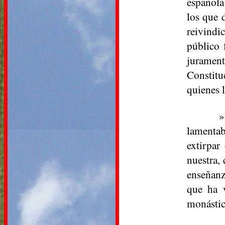
española
los que 
reivindi
público 
juramen
Constitu
quienes l
»
lamentab
extirpar
nuestra,
enseñanz
que ha v
monástic