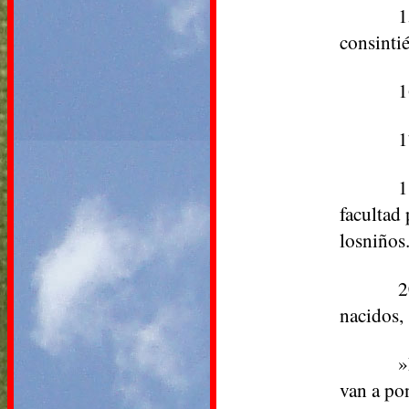
1
consintié
1
1
1
facultad
losniños
2
nacidos, 
»
van a po