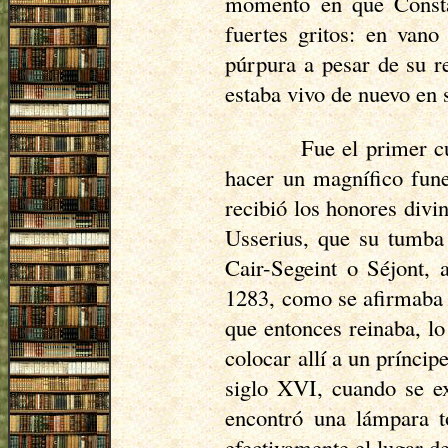
momento en que Constan
fuertes gritos: en vano
púrpura a pesar de su r
estaba vivo de nuevo en s
Fue el primer c
hacer un magnífico fune
recibió los honores div
Usserius
, que su tumba 
Cair-
Segeint
o
Séjont
, 
1283, como se afirmaba q
que entonces reinaba, lo
colocar allí a un prínci
siglo XVI, cuando se e
encontró una lámpara t
efectivamente el lugar d