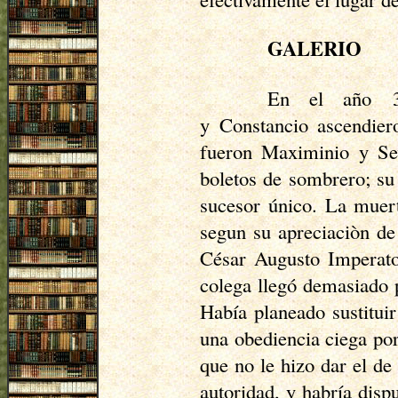
GALERIO
En el año 30
y Constancio ascendiero
fueron Maximinio y Sev
boletos de sombrero; su 
sucesor único. La muert
segun su apreciaciòn de 
César Augusto Imperator
colega llegó demasiado p
Había planeado sustitui
una obediencia ciega por
que no le hizo dar el d
autoridad, y habría disp