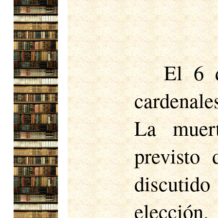
El 6 de agosto de 1492, los veintitrés cardenales de Roma entraron en el Cónclave. La muerte de Inocencio VIII se había previsto desde hacía tiempo, y se habían discutido las probabilidades de la futura elección. El sobrino de Inocencio, Lorenzo Cibo, ansiaba la elección de alguien ligado a su casa por lazos de gratitud. Su candidato era el cardenal genovés Pallavicini; pero el cardenal Cibo compartía la incompetencia de su familia, y al ver que su primera propuesta era inaceptable, no tuvo a nadie más a quien proponer. Carlos VIII de Francia ansiaba asegurar la elección del cardenal Rovere, y envió 200.000 ducados a un banco romano para favorecer su deseo. Milán temía un Papa que defendiera los intereses franceses; y el cardenal Ascanio Sforza se oponía resueltamente a Rovere. Sforza no consideró prudente presentarse como candidato; Prefería tener un Papa que le debiera todo, y se unió a Raffaelle Riario para presionar por la elección del cardenal Borgia. Había muchas razones por las que Borgia debía ser aceptable. Como español, mantendría una postura neutral respecto a los partidos políticos en Italia, y los recientes éxitos de los monarcas españoles habían atraído la atención hacia España como una potencia que estaba adquiriendo importancia en los asuntos de la cristiandad. Además, Borgia era el cardenal más rico de Roma; su elección dejaría vacantes muchos cargos importantes, para los cuales había candidatos entusiastas. Las antiguas objeciones a su carácter personal desaparecieron en el bajo tono 