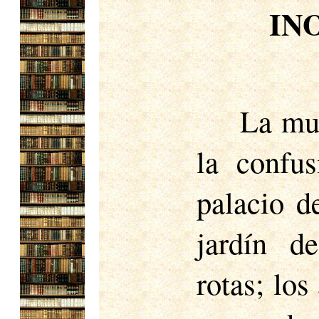
INO
La muerte de Sixto IV sumió a Roma en la confusión. Los barones se armaron; el palacio del conde Girolamo fue atacado, su jardín destruido, sus puertas y ventanas rotas; los almacenes de trigo del Ripa fueron saqueados; las orillas genovesas fueron saqueadas: por todas partes reinaban el pillaje y el desorden. El campamento frente a Palliano fue desmantelado; y los sitiados, al enterarse de la muerte del Papa, hicieron una salida y se apoderaron de la artillería que los sitiadores se disponían a llevarse. El 14 de agosto, el conde Girolamo llegó apresuradamente con sus tropas a Roma, donde su esposa, Catalina, controlaba el Castillo de San Ángel y el Vaticano. Los Colonna siguieron a Girolamo y tomaron posesión de su palacio, tras lo cual Girolamo se retiró a Isola. Se levantaron barricadas en las calles y Roma quedó patas arriba. Los Orsini en Monte Giordano, los Colonna en el palacio de los Santos Apóstoles, se mantuvieron en armas. Los ciudadanos, alarmados, bloquearon las entradas de los puentes para impedir el paso de los jinetes; y los magistrados rogaron a los cardenales que aceleraran las elecciones como única forma de evitar la guerra civil. Mientras tanto, los ritos funerarios de Sixto IV se celebraron a toda prisa. El Vaticano fue despojado de su mobiliario con tanta rapidez que Burchard apenas pudo encontrar los utensilios necesarios para lavar el cadáver. Muchos cardenales del partido Colonna no estuvieron presentes en el funeral, alegando que no consideraban se