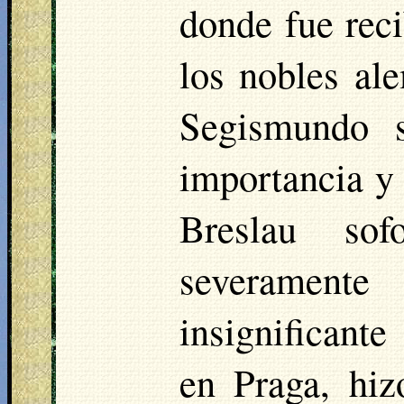
donde fue rec
los nobles al
Segismundo 
importancia y
Breslau
sof
severamente
insignificant
en Praga, hiz