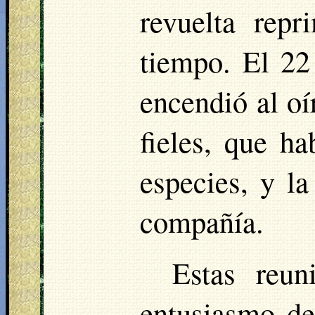
revuelta rep
tiempo. El 22
encendió al oí
fieles, que h
especies, y la
compañía.
Estas reun
entusiasmo d