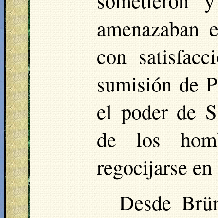
sometieron y
amenazaban el
con satisfacc
sumisión de Pr
el poder de 
de los homb
regocijarse en
Desde
Brü