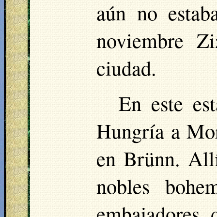
aún no estab
noviembre Zi
ciudad.
En este es
Hungría a Mor
en
Brünn
. All
nobles bohem
embajadores 