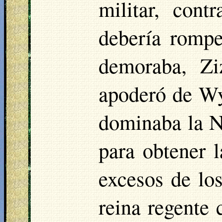
militar, cont
debería romp
demoraba, Zi
apoderó de
Wy
dominaba la
N
para obtener l
excesos de lo
reina regente 