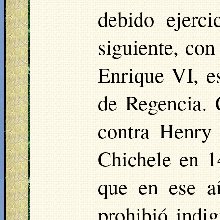
debido ejerc
siguiente, con
Enrique VI, e
de Regencia. 
contra Henr
Chichele
en 14
que en ese a
prohibió indi