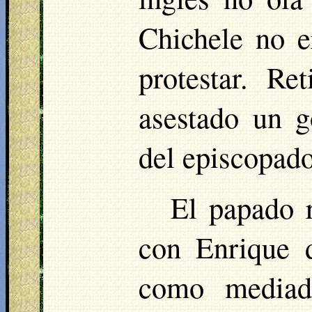
Chichele
no er
protestar. R
asestado un g
del episcopado
El papado r
con Enrique 
como mediad