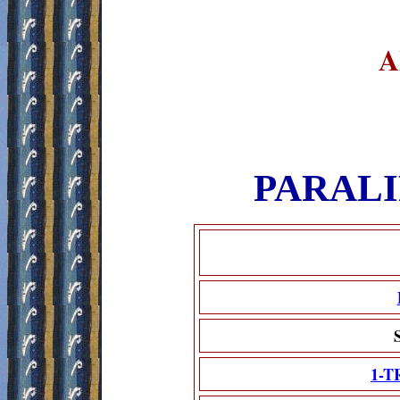
A
PARAL
1-