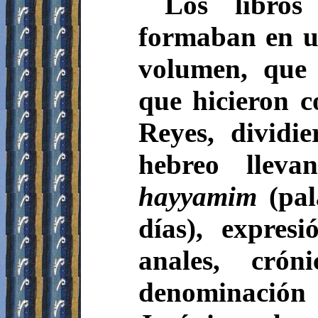
Los libros
formaban en u
volumen, que 
que hicieron 
Reyes, dividi
hebreo llev
hayyamim
(pal
días), expres
anales, crón
denominaci