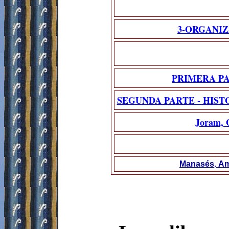
3-ORGANIZ
PRIMERA PA
SEGUNDA PARTE - HISTORI
Joram, O
Manasés
,
Am