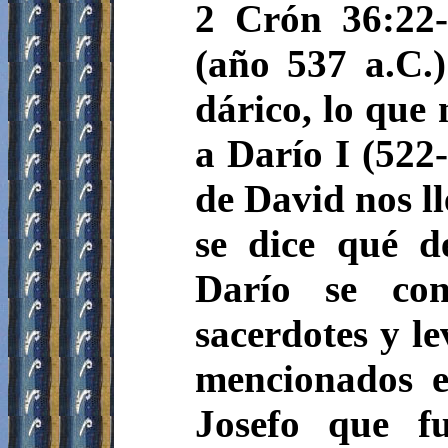
2 Crón 36:22-
(año 537 a.C.
dárico, lo que 
a Darío I (522
de David nos l
se dice qué d
Darío se con
sacerdotes y le
mencionados e
Josefo que f