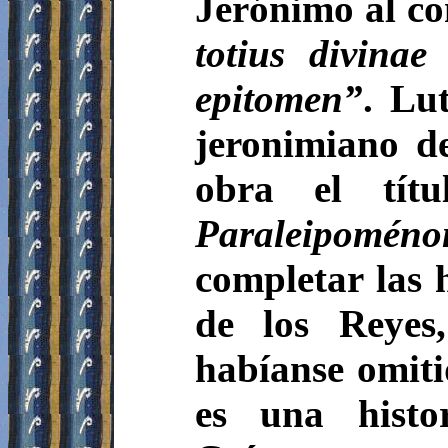
Jerónimo al co
totius divinae 
epitomen”
. Lu
jeronimiano d
obra el tí
Paraleipoméno
completar las h
de los Reyes,
habíanse omiti
es una histo