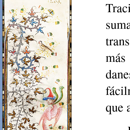
Traci
sum
tran
más 
dan
fáci
que 