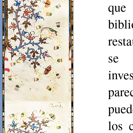
que 
bib
rest
se 
inve
pare
pued
los 