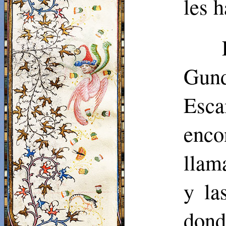
les h
Gund
Esca
encon
llam
y la
dond