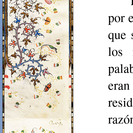
por 
que 
los
pala
eran
resi
razó