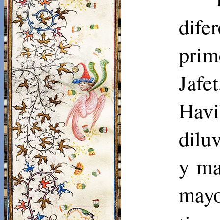
dife
prim
Jafe
Havi
dilu
y ma
may