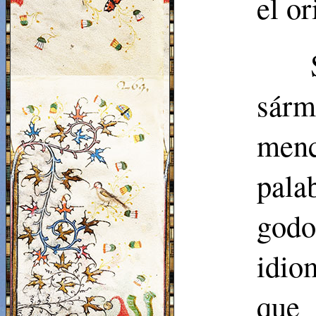
el o
sárm
menc
pala
godo
idio
que 