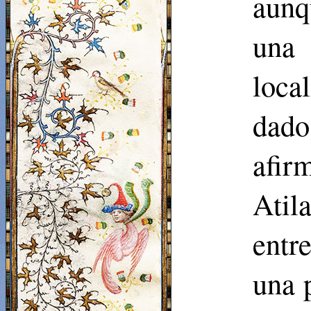
aunq
una 
loca
dado
afir
Atil
entr
una 