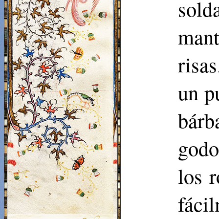
sold
mant
risas
un p
bárb
godo
los 
fáci