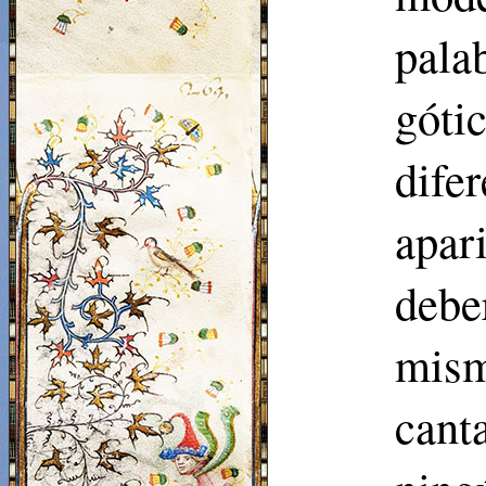
pala
góti
dife
apar
debe
mism
cant