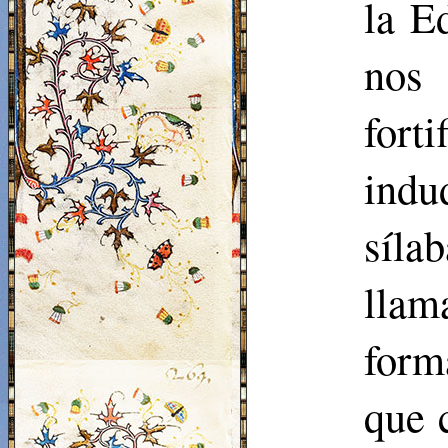
la E
nos 
for
indu
síla
lla
form
que 