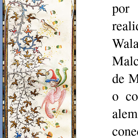
por 
rea
Wala
Mal
de M
o co
alem
cone