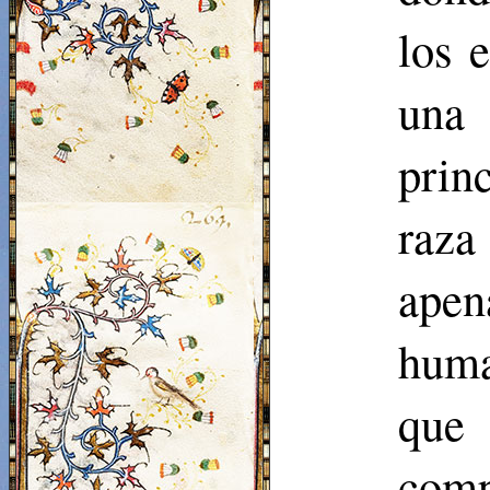
los 
una 
prin
raza
apen
huma
que 
comp