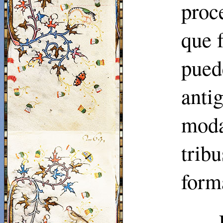
proc
que 
pued
antig
moda
trib
form