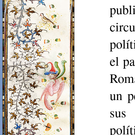
publ
circ
polí
el p
Roma
un p
sus 
polít