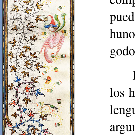
pued
huno
godos
los 
leng
argu