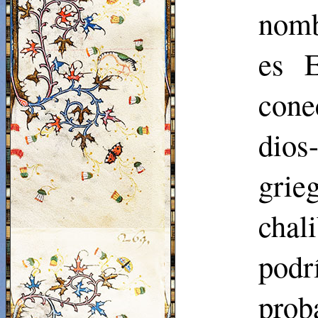
nomb
es E
cone
dios
gri
chal
podr
prob