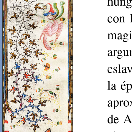
húng
con 
magi
argu
esla
la é
apro
de At