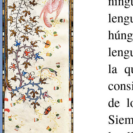
ning
leng
húng
leng
la q
cons
de l
Siem