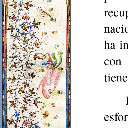
recu
naci
ha i
con 
tien
esfo