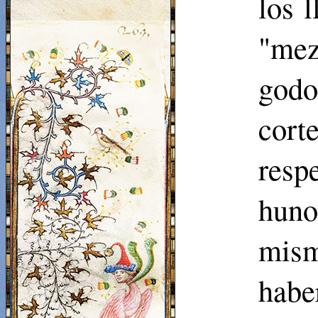
los 
"mez
godo
cort
resp
huno
mism
habe