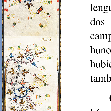
leng
dos 
camp
huno
hubi
tamb