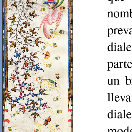
nom
prev
dial
part
un b
llev
dial
mode