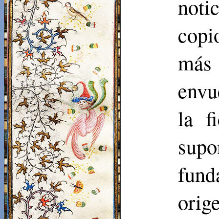
noti
copi
más 
envu
la f
sup
fund
orig