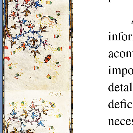
info
acon
impo
deta
defi
nece