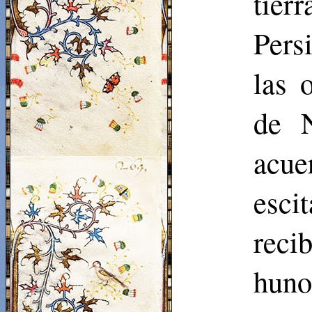
tier
Pers
las 
de
acue
esci
reci
huno