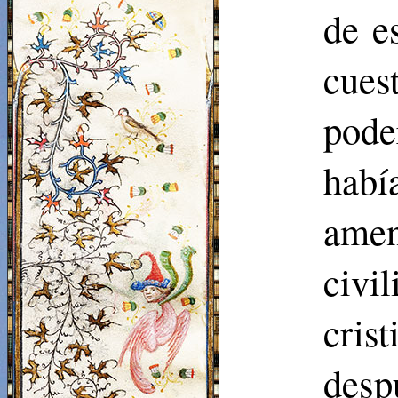
de e
cues
pode
hab
ame
civi
cris
des