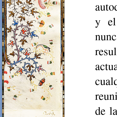
auto
y el
nunc
resu
actu
cual
reun
de l