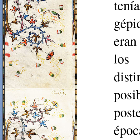
tení
gépi
eran
los
dist
posi
post
épo