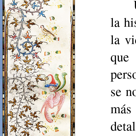
la hi
la v
que
pers
se n
más
deta