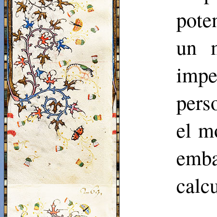
pote
un m
impe
pers
el m
emba
calcu