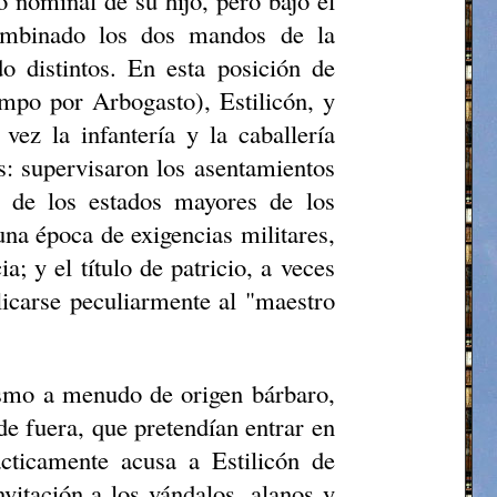
o nominal de su hijo, pero bajo el
combinado los dos mandos de la
do distintos. En esta posición de
empo por Arbogasto), Estilicón, y
vez la infantería y la caballería
os: supervisaron los asentamientos
s de los estados mayores de los
na época de exigencias militares,
; y el título de patricio, a veces
plicarse peculiarmente al "maestro
ismo a menudo de origen bárbaro,
 de fuera, que pretendían entrar en
cticamente acusa a Estilicón de
vitación a los vándalos, alanos y