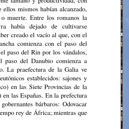
iente tamaño y productividad, con
ue ellos mismos habían alcanzado,
a o muerte. Entre los romanos la
rra había dejado de cultivarse
ber creado el vacío al que, con el
lancha comienza con el paso del
el paso del Rin por los vándalos,
el paso del Danubio comienza a
to. La
praefectura
de la Galia ve
eutónicos establecidos: sajones y
co) en las Siete Provincias de la
) en las Españas. En la prefectura
os gobernantes bárbaros: Odovacar
iempo rey de África; mientras que