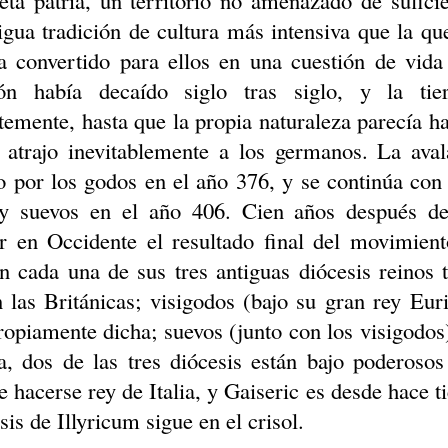
eta patria, un territorio no amenazado de sufic
igua tradición de cultura más intensiva que la q
a convertido para ellos en una cuestión de vid
ión había decaído siglo tras siglo, y la tie
temente, hasta que la propia naturaleza parecía ha
 atrajo inevitablemente a los germanos. La ava
 por los godos en el año 376, y se continúa con 
 y suevos en el año 406. Cien años después d
r en Occidente el resultado final del movimien
n cada una de sus tres antiguas diócesis reinos t
 las Británicas; visigodos (bajo su gran rey Euri
ropiamente dicha; suevos (junto con los visigodos
ia, dos de las tres diócesis están bajo poderos
e hacerse rey de Italia, y
Gaiseric
es desde hace t
esis de
Illyricum
sigue en el crisol.