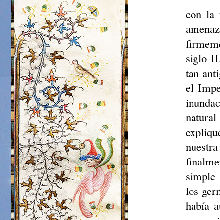
con la 
amenaz
firmeme
siglo I
tan ant
el Impe
inunda
natura
expliqu
nuestra
finalme
simple 
los ger
había a