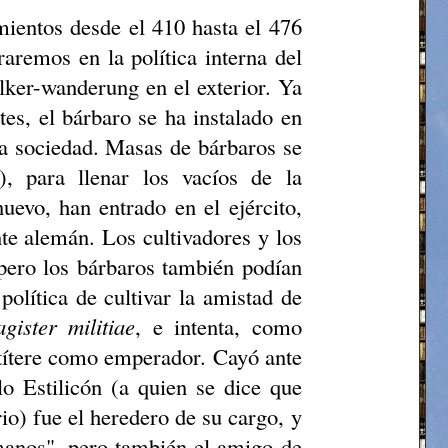
ientos desde el 410 hasta el 476
aremos en la política interna del
lker-wanderung
en el exterior. Ya
es, el bárbaro se ha instalado en
 la sociedad. Masas de bárbaros se
), para llenar los vacíos de la
uevo, han entrado en el ejército,
te alemán. Los cultivadores y los
 pero los bárbaros también podían
política de cultivar la amistad de
agister
militiae
, e intenta, como
n títere como emperador. Cayó ante
lo Estilicón (a quien se dice que
io) fue el heredero de su cargo, y
omanos", pero también el amigo de