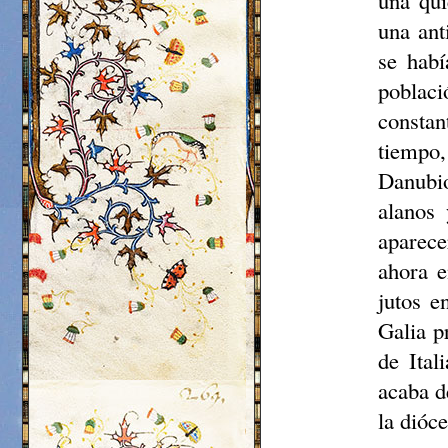
una qui
una ant
se habí
poblac
constan
tiempo,
Danubio
alanos
aparece
ahora e
jutos
en
Galia p
de Ital
acaba d
la dióc