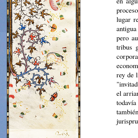
en algú
proceso
lugar r
antigua
pero a
tribus
corpor
economí
rey de 
"invita
el arri
todavía
tambié
jurispr