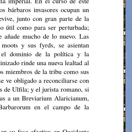
ma imperial. En el curso de este
los bárbaros invasores ocupan un
evive, junto con gran parte de la
o útil como para ser perturbada;
se añade mucho de lo nuevo. Las
s
moots
y sus
fyrds
, se asientan
el dominio de la política y la
inizado rinde una nueva lealtad al
los miembros de la tribu como sus
 se ve obligado a reconciliarse con
as de
Ulfila
; y el jurista romano, si
us
a un
Breviarium
Alaricianum
,
Barbarorum
en el campo de la
 en su fase efectiva en Occidente