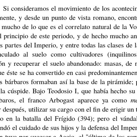
Si consideramos el movimiento de los acontecim
mente, y desde un punto de vista romano, encontr
 mucho de lo que es el correlato natural de la
Vo
l principio de este periodo, y de hecho mucho ant
as partes del Imperio, y entre todas las clases de
culado al suelo como cultivadores (inquilinos
ón y recuperar el suelo abandonado: masas, de n
ue éste se ha convertido en casi predominantemen
s bárbaros formaban así la base de la pirámide;
 la cúspide. Bajo Teodosio I, que había hecho su 
rbaros, el franco
Arbogast
aparece ya como
m
 después, utilizar su cargo con el fin de erigir u
o en la batalla del Frígido (394); pero el vánda
dó el cuidado de sus hijos y la defensa del Imper
ón tuvo por sucesor a
Aecio
, el "último de los r