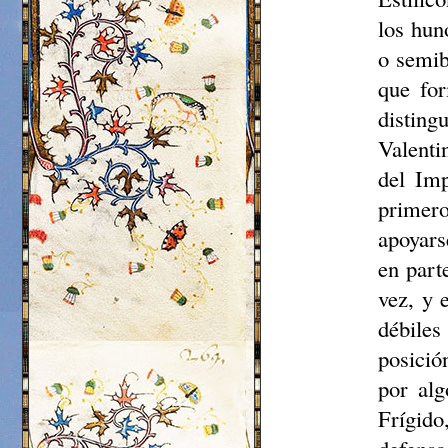
los hun
o
semib
que for
distin
Valenti
del Imp
primero
apoyars
en part
vez, y 
débiles
posició
por alg
Frígido