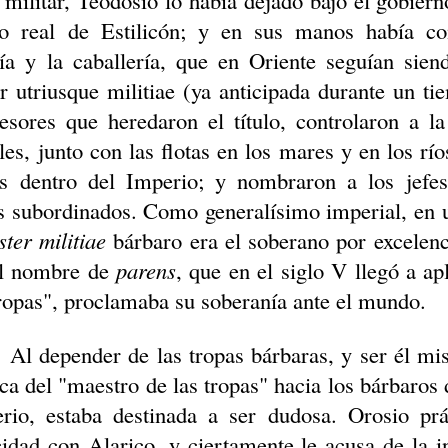
 militar, Teodosio lo había dejado bajo el gobiern
no real de Estilicón; y en sus manos había 
ría y la caballería, que en Oriente seguían sien
er
utriusque
militiae
(ya anticipada durante un ti
esores que heredaron el título, controlaron a la 
les, junto con las flotas en los mares y en los rí
os dentro del Imperio; y nombraron a los jefe
es subordinados. Como generalísimo imperial, en u
ster
militiae
bárbaro era el soberano por excelencia
al nombre de
parens
, que en el siglo V llegó a a
tropas", proclamaba su soberanía ante el mundo.
Al depender de las tropas bárbaras, y ser él m
tica del "maestro de las tropas" hacia los bárbaros
rio, estaba destinada a ser dudosa. Orosio prá
idad con Alarico, y ciertamente le acusa de la in