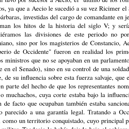
os, ya que a
Aecio
le sucedió a su vez Ricimer el 
árbaras
, investidas del cargo de comandante en je
man los hitos de la historia del siglo V; y ser
guiéramos las divisiones de este periodo no p
niano, sino por los magisterios de Constancio,
Ae
erio de Occidente" fueron en realidad los prim
s ministros que no se apoyaban en un parlamento
e en el Senado), sino en su control de una solda
e, de su influencia sobre esta fuerza salvaje, que 
en parte del hecho de que los representantes nom
 o muchachos, cuya corte estaba bajo la influen
n de facto que ocupaban también estaba sancion
o parecido a una garantía legal. Tratando a Occ
, como un territorio conquistado, cuyo principal 