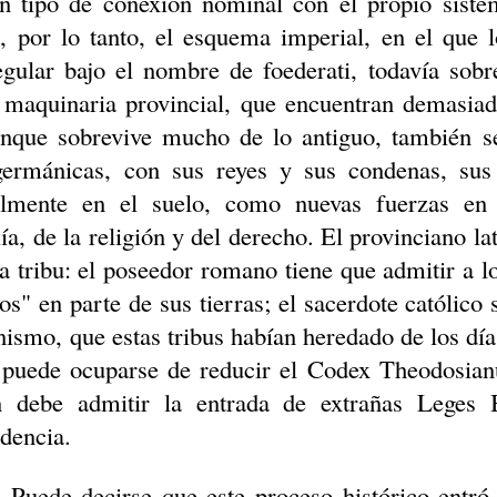
n tipo de conexión nominal con el propio siste
, por lo tanto, el esquema imperial, en el que 
egular bajo el nombre de
foederati
, todavía sobr
 maquinaria provincial, que encuentran demasiad
unque sobrevive mucho de lo antiguo, también 
 germánicas, con sus reyes y sus condenas, su
almente en el suelo, como nuevas fuerzas en 
a, de la religión y del derecho. El provinciano lat
la tribu: el poseedor romano tiene que admitir a 
dos" en parte de sus tierras; el sacerdote católico
anismo, que estas tribus habían heredado de los dí
 puede ocuparse de reducir el Codex
Theodosian
n debe admitir la entrada de extrañas Leges
udencia.
Puede decirse que este proceso histórico entró