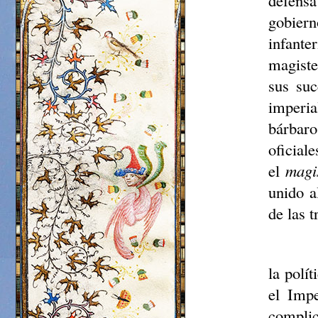
defensa
gobier
infante
magist
sus suc
imperia
bárbar
oficial
el
magi
unido 
de las 
la polí
el Impe
complic