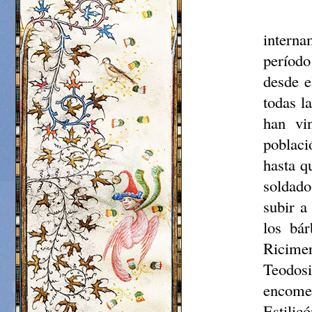
interna
período
desde e
todas l
han vin
poblaci
hasta q
soldado
subir a
los bá
Ricimer
Teodosi
encomen
Estilic