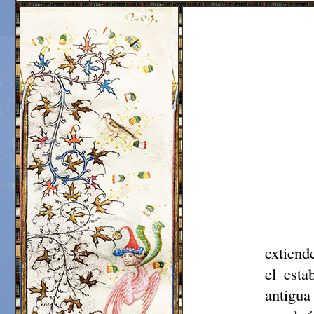
extiend
el esta
antigua