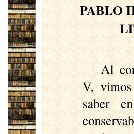
PABLO I
L
Al considerar el pontificado de Nicolás V, vimos una faceta del resurgimiento del saber en Italia, cuando el movimiento conservaba su frescura inicial, cuando sus tendencias aún no se habían desarrollado, y el papado esperaba utilizarlo como medio para difundir sus nuevas glorias. Además de la moda imperante en la época, la lucha contra el Concilio de Basilea y las negociaciones con los griegos habían llevado al papado a sentir la necesidad de eruditos y defensores literarios de la nueva escuela. Mientras que las cortes italianas patrocinaban a aventureros literarios dispuestos, como Lorenzo Valla, a usar sus plumas contra el Papa, ni siquiera un monje como Eugenio IV se atrevió a rechazar la nueva doctrina. Si bien el Concilio de Basilea era un campo donde los eruditos ambiciosos podían alimentar sus plumas con invectivas contra el Papa, el papado no podía permitirse el lujo de prescindir de gladiadores literarios. El Concilio de Florencia trajo a Occidente una serie de eruditos griegos, cuya ayuda fue útil a los teólogos latinos para combatir la metafísica del partido ortodoxo entre los griegos. El papado estaba demasiado en deuda con los humanistas como para repudiarlos. Nicolás V se colocó a la cabeza y fue mecenas de eruditos, a quienes empleó para difundir los registros de la antigüedad clásica y bíblica. No temía las consecuencias y no mostraba ninguna conciencia del antagonismo entre las tradiciones de la Iglesia y el saber de los antiguos. Las glorias literarias del pontificado