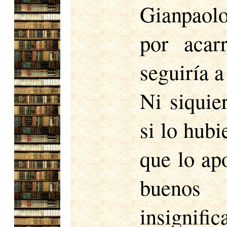
Gianpaolo
por acar
seguiría a
Ni siquie
si lo hubi
que lo ap
buenos
insignifi