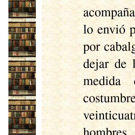
acompañan
lo envió 
por cabal
dejar de 
medida 
costumbr
veinticua
hombres.