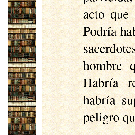
acto que 
Podría hab
sacerdot
hombre q
Habría r
habría su
peligro q