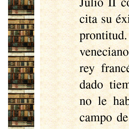
Julio II 
cita su éx
prontitu
veneciano
rey franc
dado tiem
no le hab
campo de 