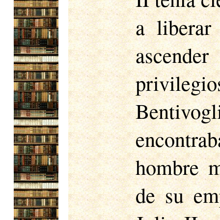
a liberar
ascender
privile
Bentivog
encontrab
hombre m
de su emp