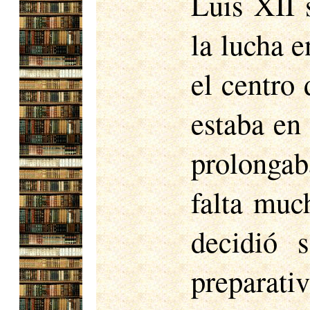
Luis XII 
la lucha e
el centro 
estaba en 
prolongab
falta muc
decidió 
preparat