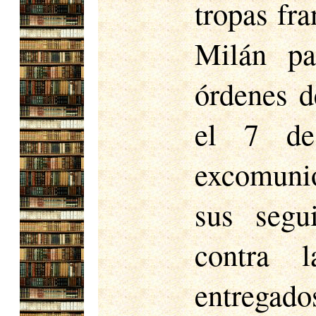
tropas fr
Milán pa
órdenes de
el 7 de
excomuni
sus segu
contra l
entregado