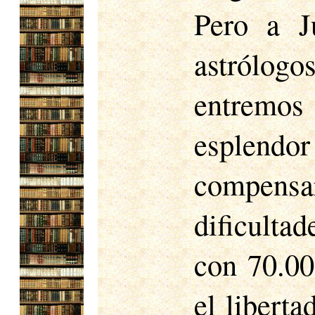
Pero a J
astrólogo
entremos
esplendo
compensar 
dificultad
con 70.00
el liberta