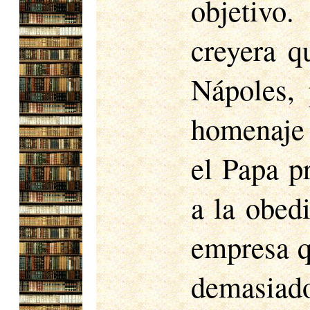
objetivo
creyera q
Nápoles, 
homenaje 
el Papa p
a la obed
empresa q
demasiad