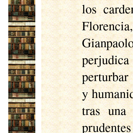
los carde
Florenci
Gianpaol
perjudi
perturbar
y humanid
tras una
prudentes