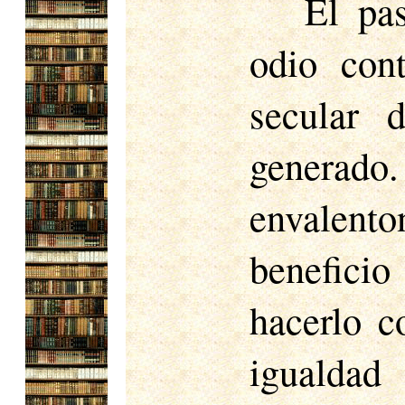
El pa
odio cont
secular 
generado
envalento
beneficio
hacerlo c
igualda