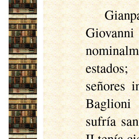
Gian
Giovanni
nominalm
estados;
señores i
Baglioni 
sufría san
II tenía c