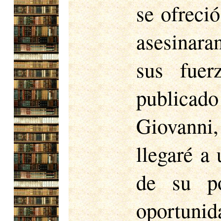
se ofreció
asesinara
sus fuer
publica
Giovanni,
llegaré a
de su po
oportunid