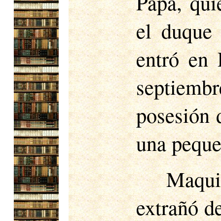
Papa, qui
el duque
entró en
septiembr
posesión 
una peque
Maqui
extrañó d