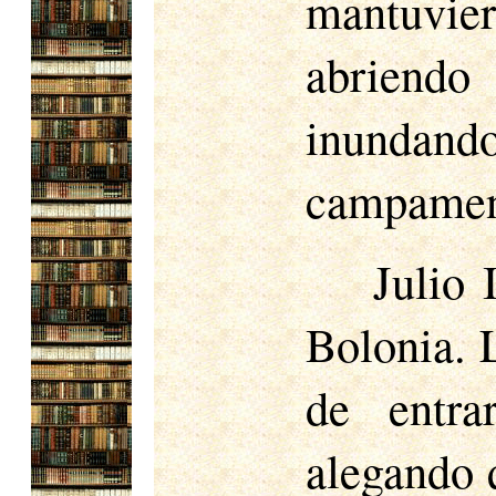
mantuvier
abriendo
inundan
campament
Julio 
Bolonia. L
de entra
alegando q