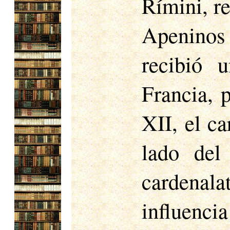
Rímini, re
Apeninos 
recibió 
Francia, 
XII, el c
lado del
cardenal
influenci