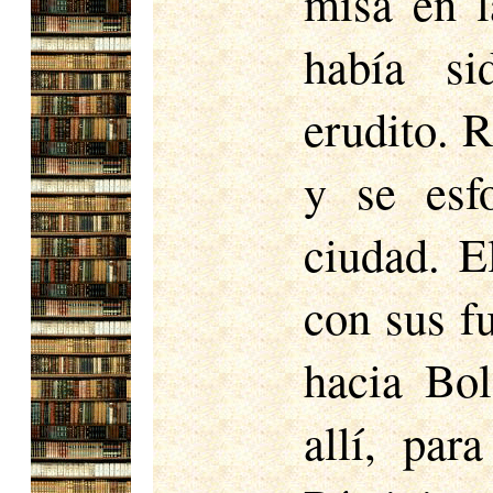
misa en l
había si
erudito. R
y se esf
ciudad. E
con sus fu
hacia Bol
allí, par