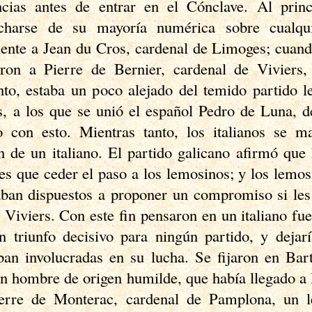
ncias antes de entrar en el Cónclave. Al princ
echarse de su mayoría numérica sobre cualqui
nte a Jean du Cros, cardenal de Limoges; cuando
eron a Pierre de Bernier, cardenal de
Viviers
,
nto, estaba un poco alejado del temido partido 
s, a los que se unió el español Pedro de Luna, 
o con esto. Mientras tanto, los italianos se m
ón de un italiano. El partido galicano afirmó qu
tes que ceder el paso a los lemosinos; y los
lemos
aban dispuestos a proponer un compromiso si les
e
Viviers
. Con este fin pensaron en un italiano fu
n triunfo decisivo para ningún partido, y dejarí
ban involucradas en su lucha. Se fijaron en
Bar
un hombre de origen humilde, que había llegado a 
ierre de
Monterac
, cardenal de Pamplona, un