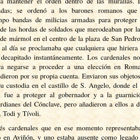
 a mantener el orden dentro de las murallas. 
iladas; se ordenó a los barones romanos que 
po bandas de milicias armadas para proteger 
 de las hordas de soldados que merodeaban por l
de mármol en el centro de la plaza de San Pedr
s al día se proclamaba que cualquiera que hiriera 
a decapitado instantáneamente. Los cardenales n
ara negarse a proceder a una elección en Roma
dieron por su propia cuenta. Enviaron sus objetos 
su custodia en el castillo de S. Angelo, donde el
, fue a proteger al gobernador y a la guarnici
dianes del Cónclave, pero añadieron a ellos a d
 Todi y Tívoli.
rés cardenales que en ese momento representaba
 en Aviñón, y uno estaba ausente como legado