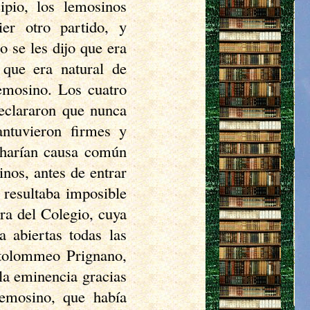
ipio, los lemosinos
er otro partido, y
 se les dijo que era
 que era natural de
lemosino. Los cuatro
declararon que nunca
antuvieron firmes y
e harían causa común
inos
, antes de entrar
 resultaba imposible
era del Colegio, cuya
a abiertas todas las
tolommeo
Prignano
,
la eminencia gracias
lemosino
, que había