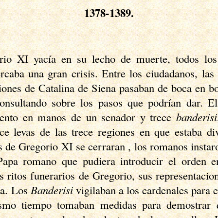
1378-1389.
io XI yacía en su lecho de muerte, todos l
ercaba una gran crisis. Entre los ciudadanos, las 
iones de Catalina de Siena pasaban de boca en bo
onsultando sobre los pasos que podrían dar. 
ento en manos de un senador y trece
banderisi
e levas de las trece regiones en que estaba di
s de Gregorio XI se cerraran , los romanos instar
Papa romano que pudiera introducir el orden e
os ritos funerarios de Gregorio, sus representaci
ia. Los
Banderisi
vigilaban a los cardenales para 
ismo tiempo tomaban medidas para demostrar 