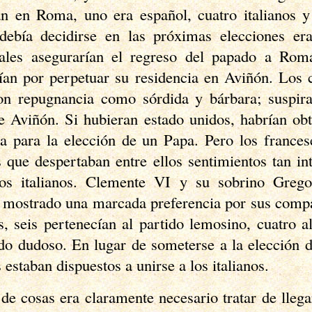
an en Roma, uno era español, cuatro italianos 
debía decidirse en las próximas elecciones era
enales asegurarían el regreso del papado a Rom
rían por perpetuar su residencia en Aviñón. Los 
 repugnancia como sórdida y bárbara; suspira
 Aviñón. Si hubieran estado unidos, habrían ob
ia para la elección de un Papa. Pero los frances
s que despertaban entre ellos sentimientos tan i
 los italianos. Clemente VI y su sobrino Greg
 mostrado una marcada preferencia por sus compa
s, seis pertenecían al partido
lemosino
, cuatro a
do dudoso. En lugar de someterse a la elección d
 estaban dispuestos a unirse a los italianos.
de cosas era claramente necesario tratar de llega