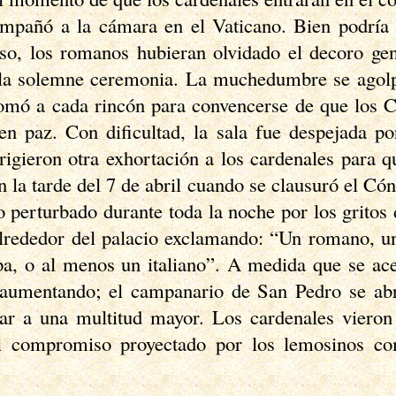
mpañó a la cámara en el Vaticano. Bien podría 
so, los romanos hubieran olvidado el decoro ge
la solemne ceremonia. La muchedumbre se agolpó
omó a cada rincón para convencerse de que los 
en paz. Con dificultad, la sala fue despejada po
irigieron otra exhortación a los cardenales para 
 la tarde del 7 de abril cuando se clausuró el Cón
io perturbado durante toda la noche por los grito
alrededor del palacio exclamando: “Un romano, 
a, o al menos un italiano”. A medida que se ace
 aumentando; el campanario de San Pedro se ab
mar a una multitud mayor. Los cardenales vieron
el compromiso proyectado por los lemosinos c
.