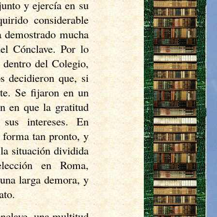
nto y ejercía en su
uirido considerable
bía demostrado mucha
del Cónclave. Por lo
 dentro del Colegio,
 decidieron que, si
e. Se fijaron en un
n en que la gratitud
sus intereses. En
 forma tan pronto, y
a situación dividida
elección en Roma,
 una larga demora, y
ato.
nclave, una multitud