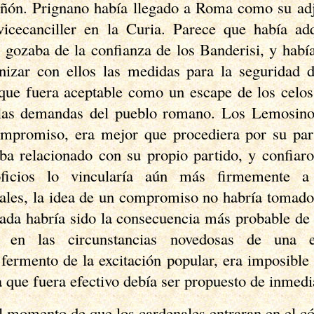
iñón.
Prignano
había llegado a Roma como su adju
vicecanciller en la Curia. Parece que había adq
 gozaba de la confianza de los Banderisi, y ha
nizar con ellos las medidas para la seguridad 
 que fuera aceptable como un escape de los celos
a las demandas del pueblo romano. Los Lemosinos
ompromiso, era mejor que procediera por su part
a relacionado con su propio partido, y confiaro
ficios lo vincularía aún más firmemente a 
ales, la idea de un compromiso no habría tomado
ada habría sido la consecuencia más probable de l
o en las circunstancias novedosas de una 
 fermento de la excitación popular, era imposible
que fuera efectivo debía ser propuesto de inmedi
l momento de que los cardenales entraran en el có