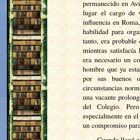
permanecido en Av
lugar el cargo de 
influencia en Roma,
habilidad para orga
tanto, era probable
mientras satisfací
era necesario un c
hombre que ya estab
por sus buenos o
circunstancias norm
una vacante prolong
del Colegio. Per
especialmente en el
un compromiso para 
Cuando llegó e