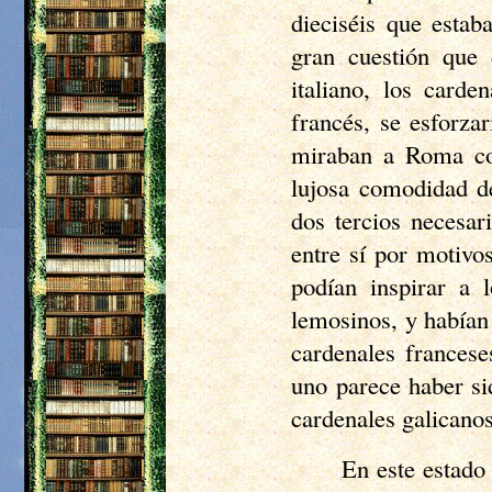
dieciséis que estab
gran cuestión que 
italiano, los card
francés, se esforza
miraban a Roma con
lujosa comodidad de
dos tercios necesar
entre sí por motivo
podían inspirar a
lemosinos, y habían
cardenales francese
uno parece haber si
cardenales galicanos
En este estado 