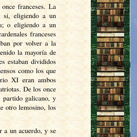
y once franceses. La
 si, eligiendo a un
a; o eligiendo a un
cardenales franceses
ban por volver a la
tenido la mayoría de
es estaban divididos
ntensos como los que
orio XI eran ambos
triotas. De los once
l partido galicano, y
e otro lemosino, los
r a un acuerdo, y se