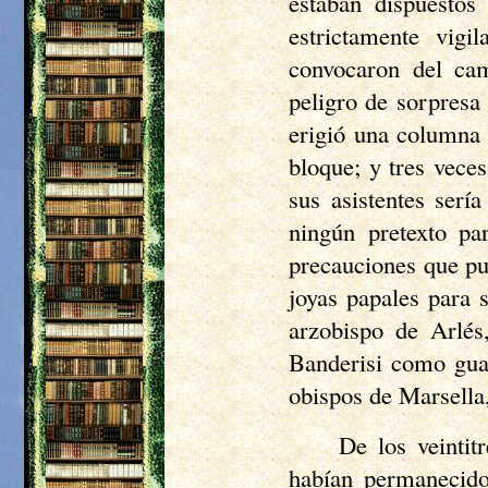
estaban dispuestos
estrictamente vig
convocaron del cam
peligro de sorpresa
erigió una columna 
bloque; y tres vece
sus asistentes serí
ningún pretexto p
precauciones que pu
joyas papales para 
arzobispo de Arlés
Banderisi como guar
obispos de Marsella,
De los veintit
habían permanecido