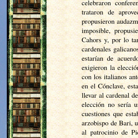
celebraron confere
trataron de aprov
propusieron audazme
imposible, propusi
Cahors
y, por lo ta
cardenales galicano
estarían de acuerd
exigieron la elecci
con los italianos an
en el Cónclave, est
llevar al cardenal d
elección no sería u
cuestiones que esta
arzobispo de Bari, 
al patrocinio de P