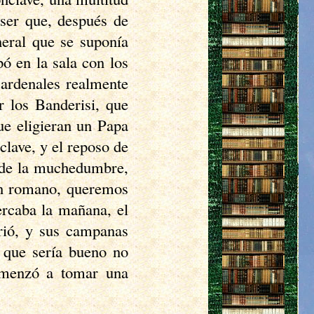
ser que, después de
neral que se suponía
 en la sala con los
Cardenales realmente
r los Banderisi, que
que eligieran un Papa
clave, y el reposo de
s de la muchedumbre,
un romano, queremos
rcaba la mañana, el
rió, y sus campanas
 que sería bueno no
omenzó a tomar una