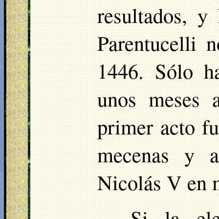
resultados, y
Parentucelli 
1446. Sólo h
unos meses a
primer acto fu
mecenas y am
Nicolás V en 
Si la el