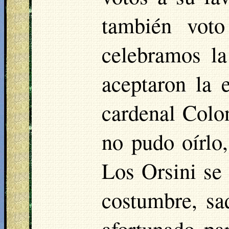
también vot
celebramos l
aceptaron la 
cardenal Colo
no pudo oírlo,
Los Orsini se 
costumbre, sa
afortunado pa