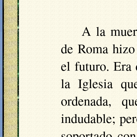
A la muer
de Roma hizo 
el futuro. Era
la Iglesia qu
ordenada, qu
indudable; per
soportado con