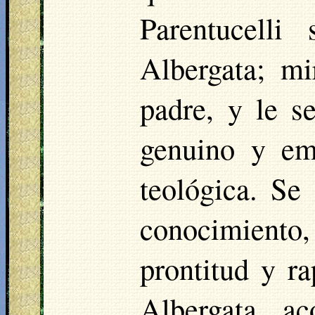
Parentucelli
Albergata; m
padre, y le s
genuino y em
teológica. Se
conocimiento
prontitud y r
Albergata a