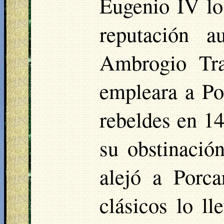
Eugenio IV lo
reputación 
Ambrogio Tra
empleara a P
rebeldes en 1
su obstinació
alejó a Porca
clásicos lo ll