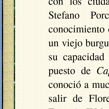
con los ciud
Stefano Por
conocimiento d
un viejo burg
su capacidad
puesto de
Ca
conoció a much
salir de Flo