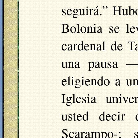
seguirá.” Hub
Bolonia se le
cardenal de T
una pausa —
eligiendo a u
Iglesia univ
usted decir
Scarampo-; s