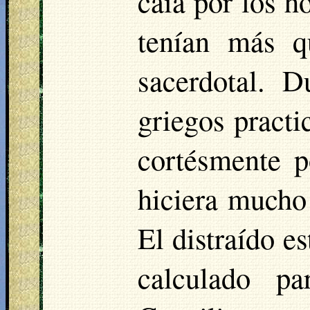
caía por los h
tenían más q
sacerdotal. D
griegos practi
cortésmente p
hiciera mucho 
El distraído e
calculado pa