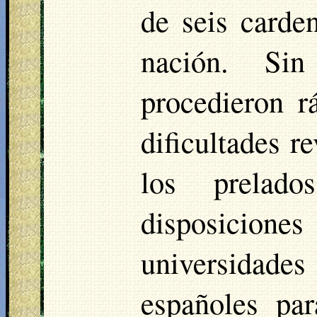
de seis carde
nación. Si
procedieron r
dificultades r
los prelado
disposicione
universidades 
españoles pa