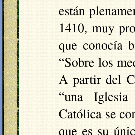
están plenamen
1410, muy pr
que conocía b
“Sobre los med
A partir del C
“una Iglesia
Católica se co
que es su úni