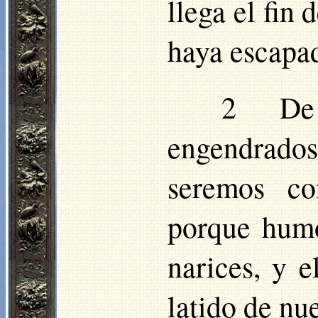
llega el fin
haya escapad
2 De 
engendrado
seremos co
porque humo
narices, y e
latido de nu