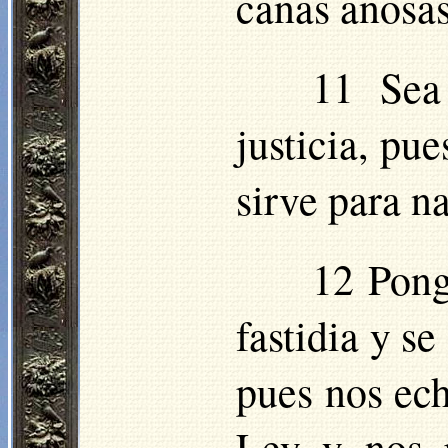
canas añosas
11 Sea
justicia, pu
sirve para n
12 Pong
fastidia y s
pues nos ech
Ley y nos r