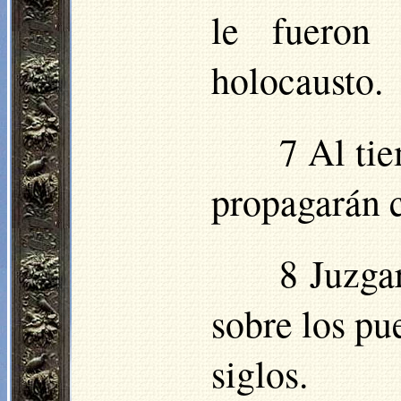
le fueron 
holocausto.
7 Al tie
propagarán c
8 Juzga
sobre los pu
siglos.