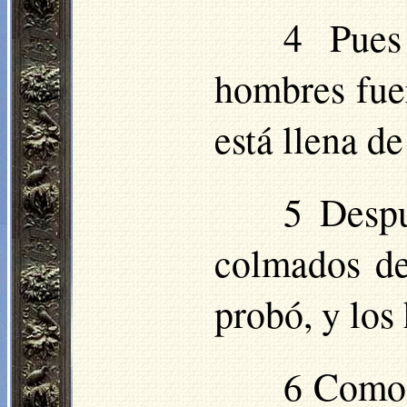
4 Pues
hombres fue
está llena d
5 Despu
colmados de
probó, y los 
6 Como e