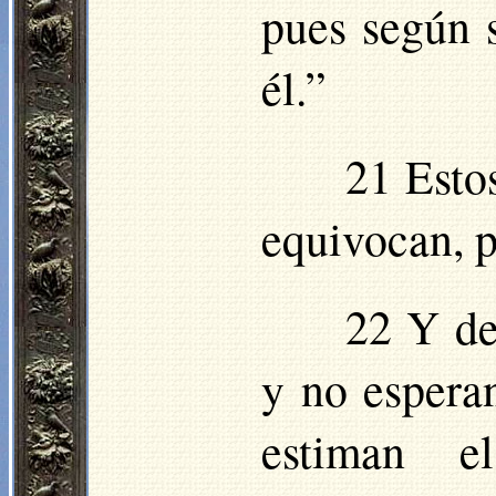
pues según s
él.”
21 Esto
equivocan, p
22 Y de
y no espera
estiman e