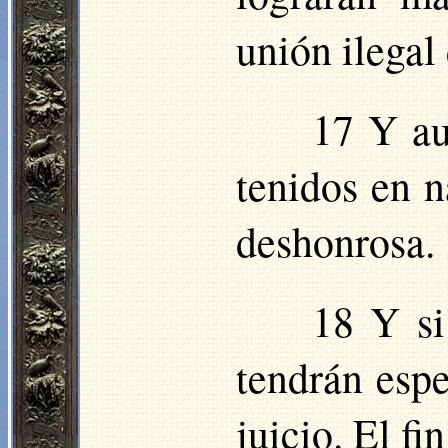
unión ilegal
17 Y au
tenidos en n
deshonrosa.
18 Y si
tendrán espe
juicio. El fi