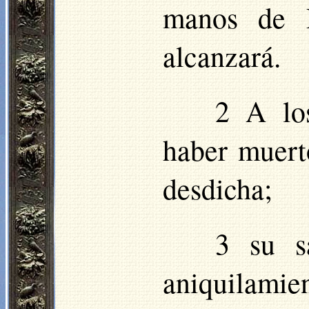
manos de D
alcanzará.
2 A lo
haber muerto
desdicha;
3 su s
aniquilamien