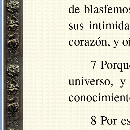
de blasfemos
sus intimid
corazón, y o
7 Porque
universo, y
conocimiento
8 Por e