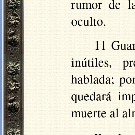
rumor de l
oculto.
11 Guar
inútiles, 
hablada; po
quedará im
muerte al al