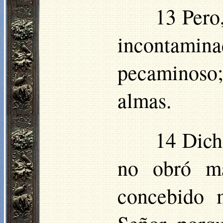
13 Pero,
incontamin
pecaminoso; 
almas.
14 Dich
no obró m
concebido 