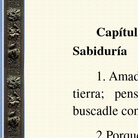
Capí
Sabiduría
1. Amad 
tierra; pe
buscadle con
2 Porque