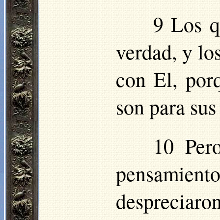
9 Los q
verdad, y lo
con El, porq
son para sus
10 Per
pensamient
despreciaro