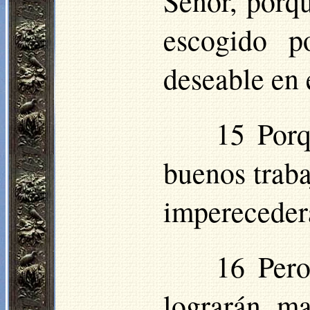
Señor, porqu
escogido p
deseable en 
15 Porq
buenos traba
impereceder
16
Pero
lograrán ma