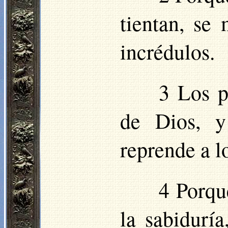
tientan, se 
incrédulos.
3 Los p
de Dios, y
reprende a l
4 Porqu
la sabidurí