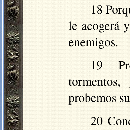
18 Porqu
le acogerá y
enemigos.
19 Pr
tormentos,
probemos su
20 Cond