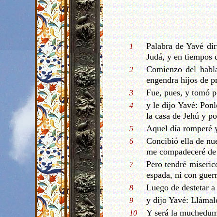
Palabra de Yavé dir
1
Judá, y en tiempos d
Comienzo del habla
2
engendra hijos de pr
Fue, pues, y tomó p
3
y le dijo Yavé: Po
4
la casa de Jehú y pon
Aquel día romperé yo
5
Concibió ella de nu
6
me compadeceré de l
Pero tendré miserico
7
espada, ni con guerr
Luego de destetar 
8
y dijo Yavé: Lláma
9
Y será la muchedumb
10