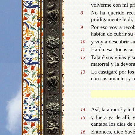
volverme con mi pr
No ha querido reco
8
pródigamente le di, 
Por eso voy a recob
9
habían de cubrir su
y voy a descubrir s
10
Haré cesar todas sus
11
Talaré sus viñas y s
12
matorral y la devora
La castigaré por los
13
con sus amantes y m
Así, la atraeré y le 
14
y fuera ya de allí,
15
cantaba los días de 
Entonces, dice Yav
16