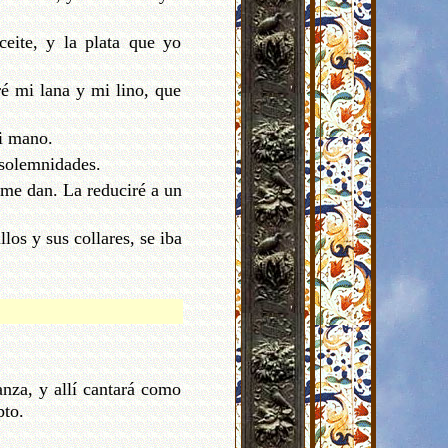
eite, y la plata que yo
é mi lana y mi lino, que
mi mano.
s solemnidades.
s me dan. La reduciré a un
los y sus collares, se iba
anza, y allí cantará como
pto.