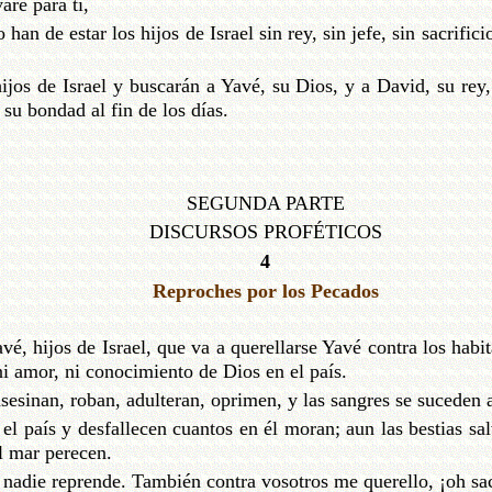
ré para ti,
an de estar los hijos de Israel sin rey, sin jefe, sin sacrifici
ijos de Israel y buscarán a Yavé, su Dios, y a David, su rey,
su bondad al fin de los días.
SEGUNDA PARTE
DISCURSOS PROFÉTICOS
4
Reproches por los Pecados
vé, hijos de Israel, que va a querellarse Yavé contra los habi
 ni amor, ni conocimiento de Dios en el país.
sesinan, roban, adulteran, oprimen, y las sangres se suceden a
 el país y desfallecen cuantos en él moran; aun las bestias sal
l mar perecen.
, nadie reprende. También contra vosotros me querello, ¡oh sa