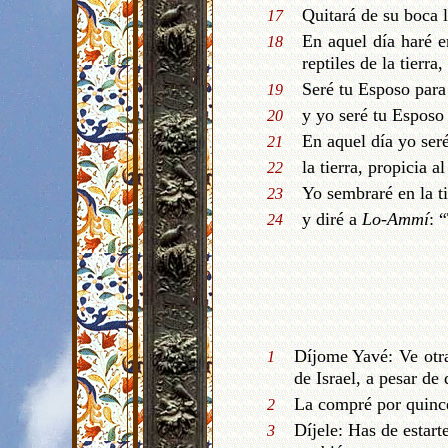
Quitará de su boca 
17
En aquel día haré e
18
reptiles de la tierr
Seré tu Esposo para 
19
y yo seré tu Esposo 
20
En aquel día yo seré 
21
la tierra, propicia a
22
Yo sembraré en la t
23
y diré a
Lo-Ammí
: 
24
Díjome Yavé: Ve otr
1
de Israel, a pesar de 
La compré por quince
2
Díjele: Has de estar
3