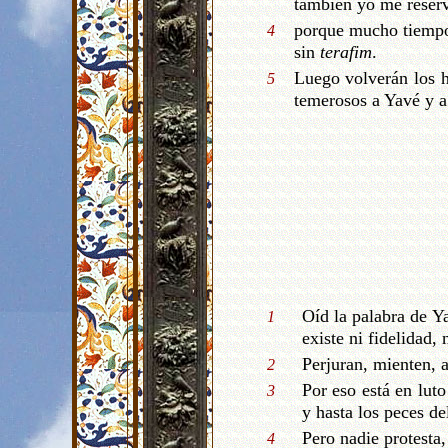
también yo me reserva
porque mucho tiempo h
4
sin
terafim
.
Luego volverán los h
5
temerosos a Yavé y a 
Oíd la palabra de Ya
1
existe ni fidelidad,
Perjuran, mienten, a
2
Por eso está en luto
3
y hasta los peces de
Pero nadie protesta
4