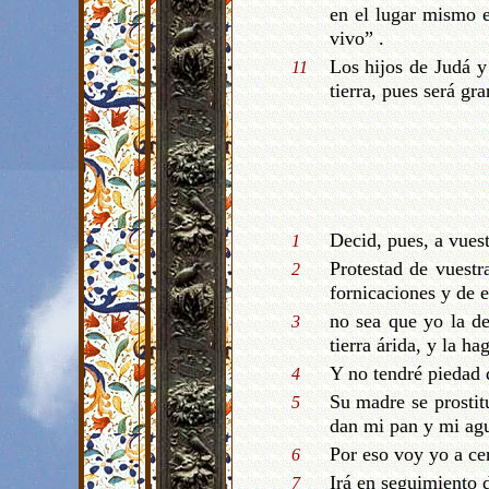
en el lugar mismo e
vivo” .
Los hijos de Judá y 
11
tierra, pues será gra
Decid, pues, a vue
1
Protestad de vuestr
2
fornicaciones y de e
no sea que yo la de
3
tierra árida, y la ha
Y no tendré piedad d
4
Su madre se prostit
5
dan mi pan y mi agu
Por eso voy yo a ce
6
Irá en seguimiento d
7