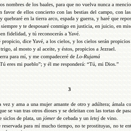
los nombres de los baales, para que no vuelva nunca a menci
n favor de ellos concierto con las bestias del campo, con las
a, y quebraré en la tierra arco, espada y guerra, y haré que repo
siempre y te desposaré conmigo en justicia, en juicio, en mis
en fidelidad, y tú reconocerás a Yavé.
propicio, dice Yavé, a los cielos, y los cielos serán propicios a
l trigo, al mosto y al aceite, y éstos, propicios a Jezrael.
ierra para mí, y me compadeceré de
Lo-Rujamá
“Tú eres mi pueblo”; y él me responderá: “Tú, mi Dios.”
3
a vez y ama a una mujer amante de otro y adúltera; ámala c
que se van tras otros dioses y se deleitan con las tortas de pas
 siclos de plata, un
jómer
de cebada y un
letej
de vino.
te reservada para mí mucho tiempo, no te prostituyas, no te e