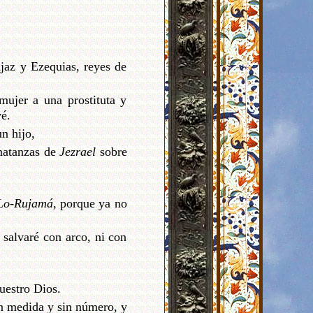
Ajaz y Ezequias, reyes de
ujer a una prostituta y
vé.
n hijo,
 matanzas de
Jezrael
sobre
Lo-Rujamá
, porque ya no
 salvaré con arco, ni con
uestro Dios.
in medida y sin número, y