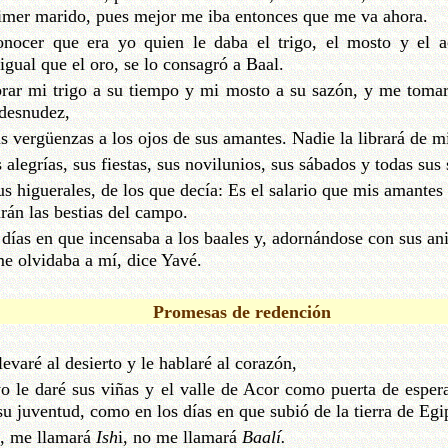
imer marido, pues mejor me iba entonces que me va ahora.
nocer que era yo quien le daba el trigo, el mosto y el ac
igual que el oro, se lo consagró a Baal.
rar mi trigo a su tiempo y mi mosto a su sazón, y me tomar
 desnudez,
us vergüenzas a los ojos de sus amantes. Nadie la librará de 
 alegrías, sus fiestas, sus novilunios, sus sábados y todas su
us higuerales, de los que decía: Es el salario que mis amante
rán las bestias del campo.
 días en que incensaba a los baales y, adornándose con sus anil
e olvidaba a mí, dice Yavé.
Promesas de redención
llevaré al desierto y le hablaré al corazón,
 yo le daré sus viñas y el valle de Acor como puerta de esper
su juventud, como en los días en que subió de la tierra de Egi
é, me llamará
Ish
i, no me llamará
Baalí.