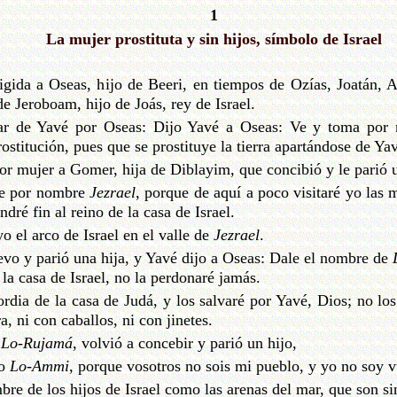
1
La mujer prostituta y sin hijos, símbolo de Israel
igida a Oseas, hijo de Beeri, en tiempos de Ozías, Joatán, 
e Jeroboam, hijo de Joás, rey de Israel.
r de Yavé por Oseas: Dijo Yavé a Oseas: Ve y toma por m
ostitución, pues que se prostituye la tierra apartándose de Ya
or mujer a Gomer, hija de Diblayim, que concibió y le parió u
nle por nombre
Jezrael
, porque de aquí a poco visitaré yo las
dré fin al reino de la casa de Israel.
 el arco de Israel en el valle de
Jezrael
.
evo y parió una hija, y Yavé dijo a Oseas: Dale el nombre de
a casa de Israel, no la perdonaré jamás.
rdia de la casa de Judá, y los salvaré por Yavé, Dios; no los
a, ni con caballos, ni con jinetes.
a
Lo-Rujamá
, volvió a concebir y parió un hijo,
lo
Lo-Ammi
, porque vosotros no sois mi pueblo, y yo no soy v
re de los hijos de Israel como las arenas del mar, que son s