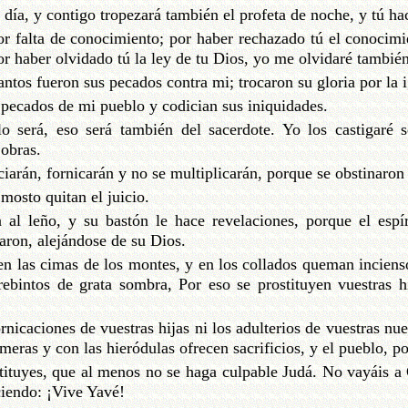
día, y contigo tropezará también el profeta de noche, y tú ha
r falta de conocimiento; por haber rechazado tú el conocimie
r haber olvidado tú la ley de tu Dios, yo me olvidaré también
antos fueron sus pecados contra mi; trocaron su gloria por la 
 pecados de mi pueblo y codician sus iniquidades.
o será, eso será también del sacerdote. Yo los castigaré 
 obras.
iarán, fornicarán y no se multiplicarán, porque se obstinaron
mosto quitan el juicio.
al leño, y su bastón le hace revelaciones, porque el espír
aron, alejándose de su Dios.
en las cimas de los montes, y en los collados queman incienso
rebintos de grata sombra, Por eso se prostituyen vuestras h
ornicaciones de vuestras hijas ni los adulterios de vuestras n
meras y con las hieródulas ofrecen sacrificios, y el pueblo, po
ostituyes, que al menos no se haga culpable Judá. No vayáis a
ciendo: ¡Vive Yavé!