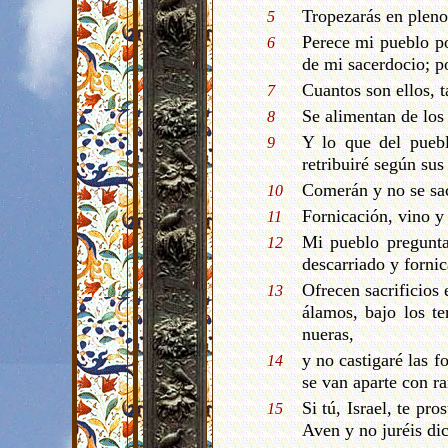
Tropezarás en pleno 
5
Perece mi pueblo po
6
de mi sacerdocio; po
Cuantos son ellos, t
7
Se alimentan de los
8
Y lo que del puebl
9
retribuiré según sus
Comerán y no se sac
10
Fornicación, vino y 
11
Mi pueblo pregunta 
12
descarriado y fornic
Ofrecen sacrificios 
13
álamos, bajo los te
nueras,
y no castigaré las f
14
se van aparte con ra
Si tú, Israel, te pr
15
Aven y no juréis di