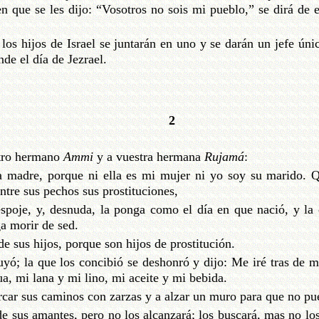
n que se les dijo: “Vosotros no sois mi pueblo,” se dirá de e
los hijos de Israel se juntarán en uno y se darán un jefe úni
nde el día de Jezrael.
2
stro hermano
Ammi
y a vuestra hermana
Rujamá
:
a madre, porque ni ella es mi mujer ni yo soy su marido. Q
ntre sus pechos sus prostituciones,
spoje, y, desnuda, la ponga como el día en que nació, y la 
ga morir de sed.
e sus hijos, porque son hijos de prostitución.
uyó; la que los concibió se deshonró y dijo: Me iré tras de 
a, mi lana y mi lino, mi aceite y mi bebida.
rcar sus caminos con zarzas y a alzar un muro para que no pue
e sus amantes, pero no los alcanzará; los buscará, mas no los