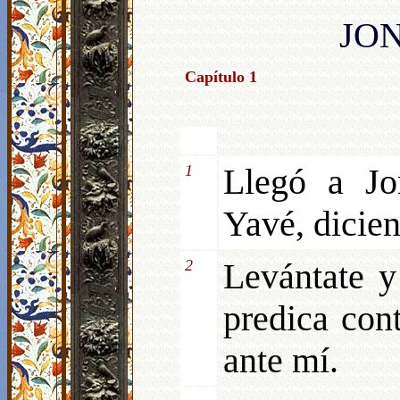
JO
Capítulo 1
1
Llegó a Jo
Yavé, dicie
2
Levántate y
predica con
ante mí.