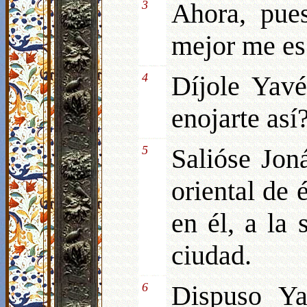
3
Ahora, pue
mejor me es 
4
Díjole Yav
enojarte así
5
Salióse Jon
oriental de 
en él, a la 
ciudad.
6
Dispuso Y