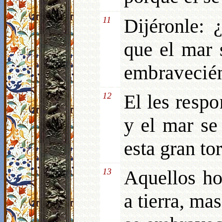
11
Di
jéronle:
que el mar 
embravecié
12
El les res
y el mar se
esta gran to
13
Aquellos ho
a tierra, ma