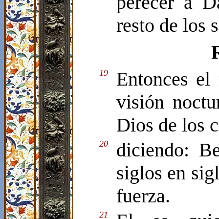
perecer a D
resto de los 
19
Entonces el 
visión noctu
Dios de los c
20
diciendo: B
siglos en sig
fuerza.
21