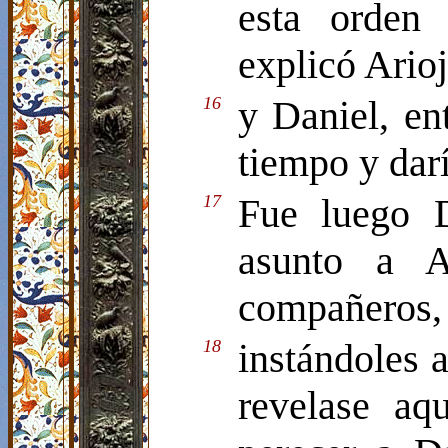
esta orden 
explicó Arioj
16
y Daniel, ent
tiempo y darí
17
Fue luego 
asunto a A
compañeros,
18
instándoles a
revelase aq