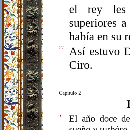
el rey les
superiores a
había en su r
21
Así estuvo D
Ciro.
Capítulo 2
El año doce de
1
sueño y turbóse 