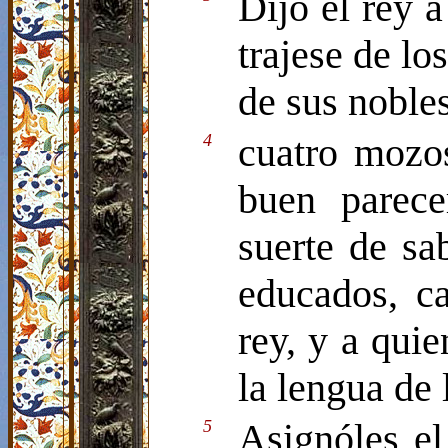
Dijo el rey 
trajese de los
de sus nobles
4
cuatro mozo
buen parece
suerte de sa
educados, ca
rey, y a quie
la lengua de 
5
Asignóles el