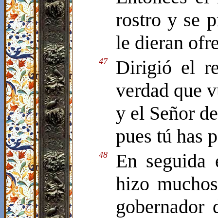
rostro y se 
le dieran of
47
Dirigió el r
verdad que vu
y el Señor de
pues tú has p
48
En seguida 
hizo muchos
gobernador d