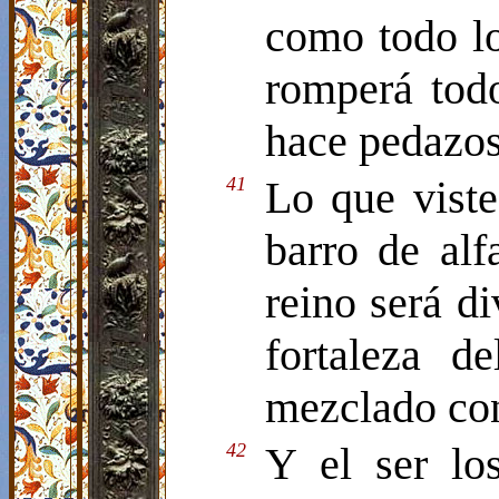
como todo lo
romperá todo
hace pedazos
41
Lo que viste
barro de alf
reino será di
fortaleza d
mezclado con
42
Y el ser lo