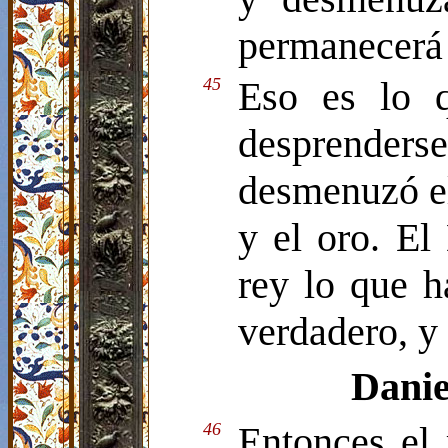
permanecerá 
45
Eso es lo q
desprenderse
desmenuzó el 
y el oro. El
rey lo que h
verdadero, y 
Daniel
46
Entonces el