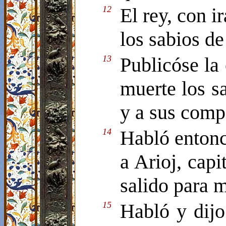
12
El rey, con i
los sabios de
13
Publicóse la 
muerte los s
y a sus comp
14
Habló entonc
a Arioj, capi
salido para m
15
Habló y dijo