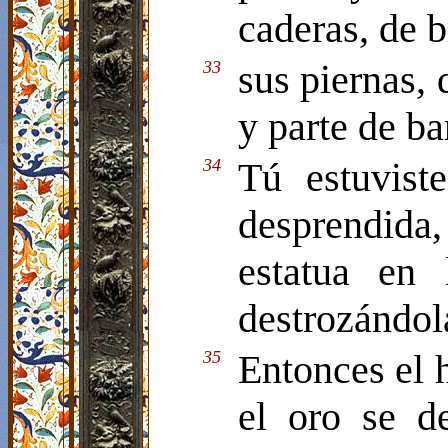
caderas, de 
33
sus piernas, 
y parte de ba
34
Tú estuvist
desprendida,
estatua en 
destrozándol
35
Entonces el h
el oro se d