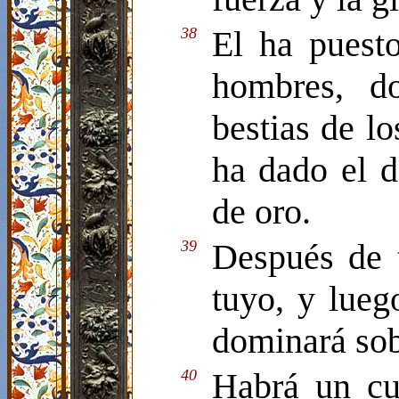
38
El ha puest
hombres, do
bestias de lo
ha dado el d
de oro.
39
Después de t
tuyo, y lueg
dominará sobr
40
Habrá un cua