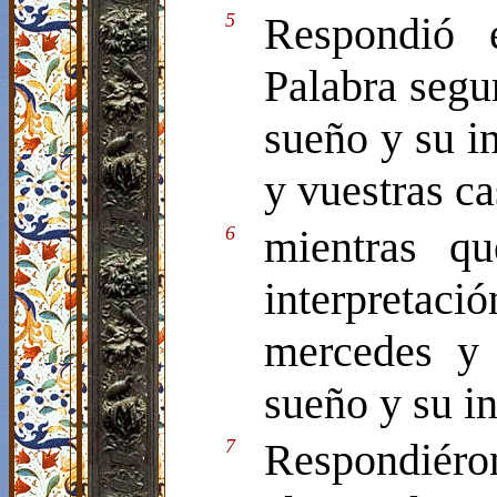
5
Respondió 
Palabra segur
sueño y su in
y vuestras c
6
mientras q
interpreta
mercedes y 
sueño y su in
7
Respondiéron