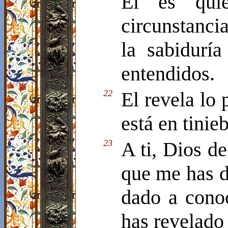
El es qui
circunstancia
la sabidurí
entendidos.
22
El revela lo 
está en tinie
23
A ti, Dios de
que me has d
dado a cono
has revelado 