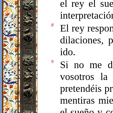
el rey el su
interpretació
8
El rey respo
dilaciones,
ido.
9
Si no me de
vosotros la
pretendéis p
mentiras mie
el sueño y c