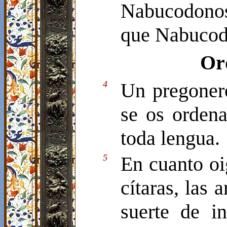
Nabucodonos
que Nabucod
Or
4
Un pregoner
se os orden
toda lengua.
5
En cuanto oig
cítaras, las a
suerte de in