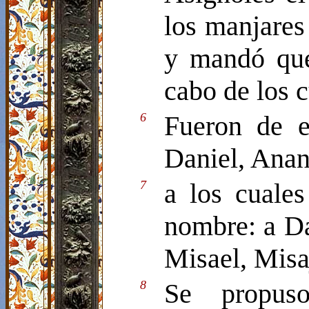
los manjares
y mandó que 
cabo de los c
6
Fueron de e
Daniel, Anan
7
a los cuale
nombre: a Dan
Misael, Misa
8
Se propus