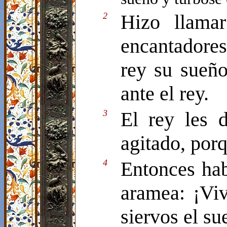
2
Hizo llama
encantadores
rey su sueño
ante el rey.
3
El rey les 
agitado, porq
4
Entonces hab
aramea: ¡Viv
siervos el su