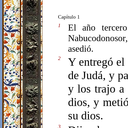
Capítulo 1
El año tercer
1
Nabucodonosor, 
asedió.
2
Y entregó el
de Judá, y pa
y los trajo a
dios, y metió
su dios.
3