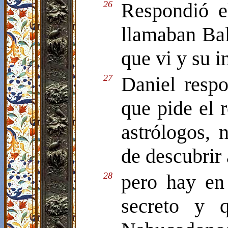
26
Respondió e
llamaban Bal
que vi y su i
27
Daniel respo
que pide el r
astrólogos, 
de descubrir 
28
pero hay en
secreto y 