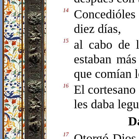
14
Concedióles
diez días,
15
al cabo de 
estaban más
que comían l
16
El cortesano 
les daba leg
Da
17
Otorgó Dios 