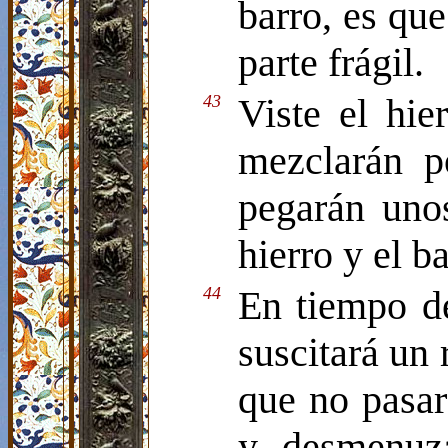
barro, es que
parte frágil.
43
Viste el hi
mezclarán p
pegarán uno
hierro y el ba
44
En tiempo de
suscitará un 
que no pasar
y desmenuza