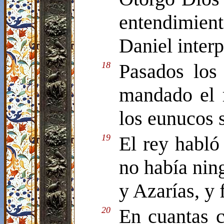
entendimient
Daniel interp
18
Pasados los
mandado el r
los eunucos 
19
El rey habló
no había nin
y Azarías, y 
20
En cuantas c