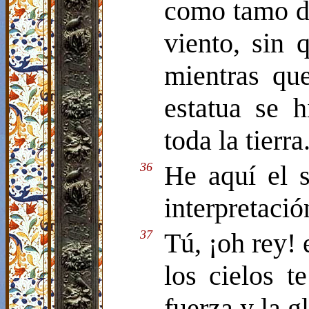
como tamo de 
viento, sin 
mientras qu
estatua se 
toda la tierra
36
He aquí el 
interpretació
37
Tú, ¡oh rey! 
los cielos t
fuerza y la gl