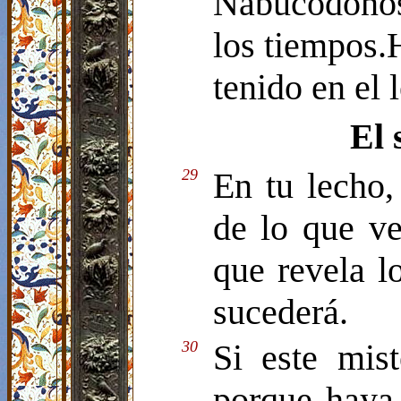
Nabucodonoso
los tiempos.H
tenido en el 
El 
29
En tu lecho,
de lo que ve
que revela l
sucederá.
30
Si este mis
porque haya 