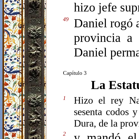
hizo jefe sup
49
Daniel rogó a
provincia a
Daniel perman
Capítulo 3
La Estat
Hizo el rey Na
1
sesenta codos y
Dura, de la prov
2
y mandó el 