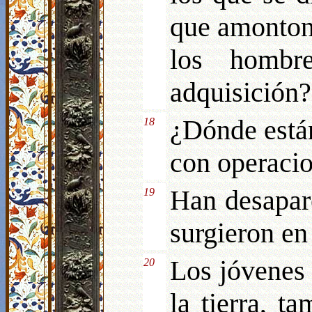
que amontona
los hombr
adquisición?
¿Dónde están
18
con operacio
Han desapare
19
surgieron en 
Los jóvenes 
20
la tierra, 