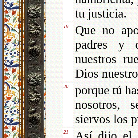
tu justicia.
Que no apoy
19
padres y d
nuestros ru
Dios nuestro
porque tú ha
20
nosotros, 
siervos los p
Así dijo el
21