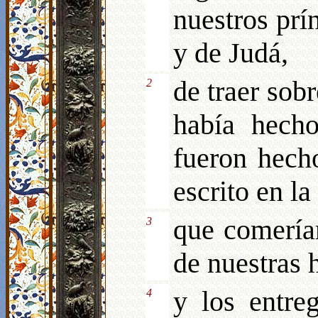
nuestros prí
y de Judá,
de traer sob
2
había hech
fueron hech
escrito en l
que comería
3
de nuestras h
y los entre
4