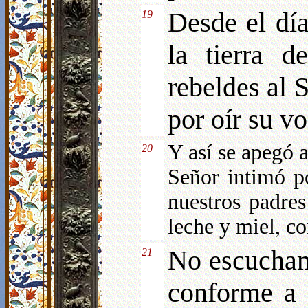
Desde el dí
19
la tierra 
rebeldes al 
por oír su vo
Y así se apegó a
20
Señor intimó p
nuestros padre
leche y miel, co
No escucham
21
conforme a 