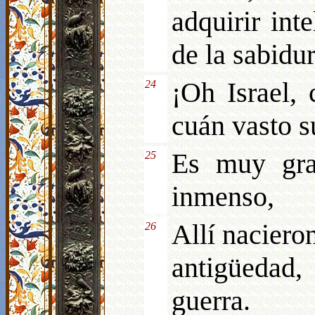
adquirir int
de la sabidu
¡Oh Israel,
24
cuán vasto s
Es muy gra
25
inmenso,
Allí naciero
26
antigüedad,
guerra.