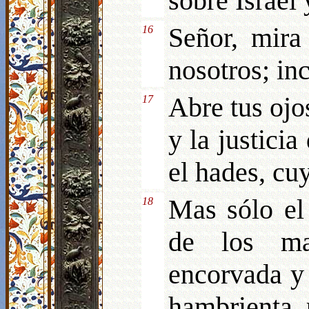
sobre Israel 
Señor, mira
16
nosotros; inc
Abre tus ojo
17
y la justici
el hades, cu
Mas sólo el
18
de los ma
encorvada y 
hambrienta, 