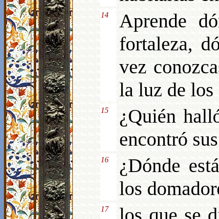
Aprende dó
14
fortaleza, d
vez conozca
la luz de los
¿Quién hall
15
encontró sus
¿Dónde está
16
los domadores
los que se d
17