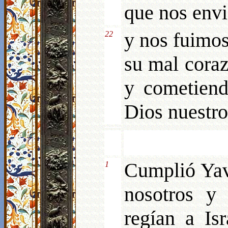
que nos envi
y nos fuimo
22
su mal coraz
y cometiend
Dios nuestro
Cumplió Yav
1
nosotros y 
regían a Isr