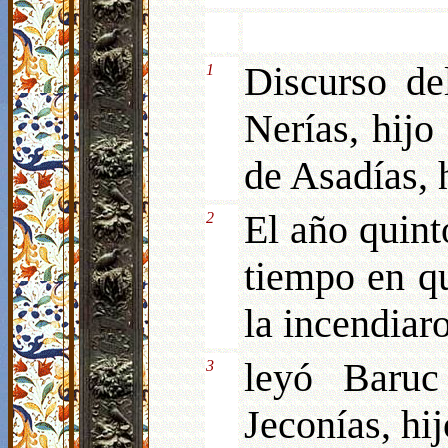
Discurso de
1
Nerías, hijo
de Asadías, 
El año quint
2
tiempo en q
la incendiar
leyó Baruc
3
Jeconías, hi