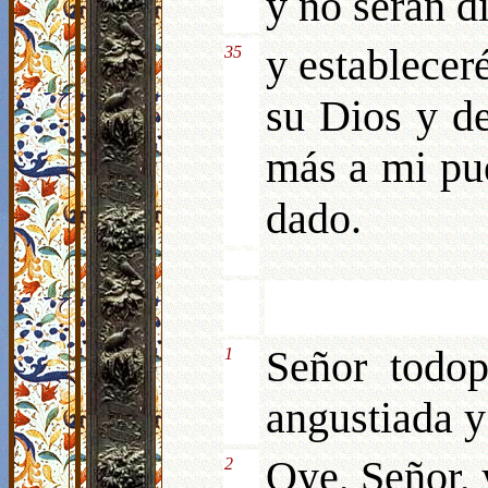
y no serán d
y estableceré
35
su Dios y d
más a mi pue
dado.
Señor todop
1
angustiada y 
Oye, Señor,
2