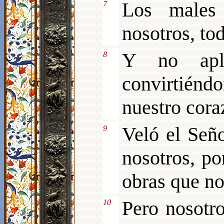
Los males
7
nosotros, to
Y no apla
8
convirtién
nuestro cora
Veló el Seño
9
nosotros, po
obras que no
Pero nosotr
10