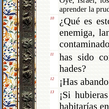
Oye, Israel, lo
aprender la pru
¿Qué es esto
10
enemiga, lan
contaminado
has sido co
11
hades?
¡Has abandon
12
¡Si hubiera
13
habitarías e