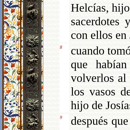
Helcías, hij
sacerdotes 
con ellos en
cuando tomó 
8
que habían
volverlos al
los vasos d
hijo de Josía
después que
9