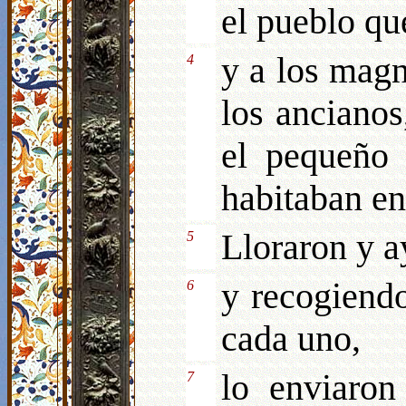
el pueblo que
y a los magna
4
los ancianos
el pequeño 
habitaban en 
Lloraron y a
5
y recogiendo
6
cada uno,
lo enviaron
7