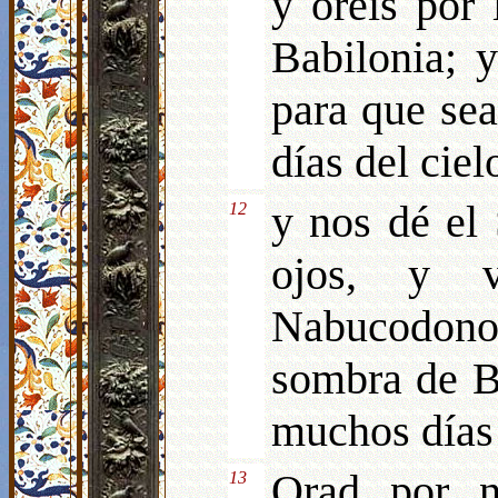
y oréis por
Babilonia; y
para que sea
días del ciel
y nos dé el 
12
ojos, y 
Nabucodonos
sombra de Ba
muchos días 
Orad por n
13