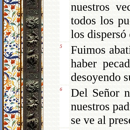
nuestros ve
todos los pu
los dispersó 
Fuimos abati
5
haber pecad
desoyendo s
Del Señor nu
6
nuestros pad
se ve al pres