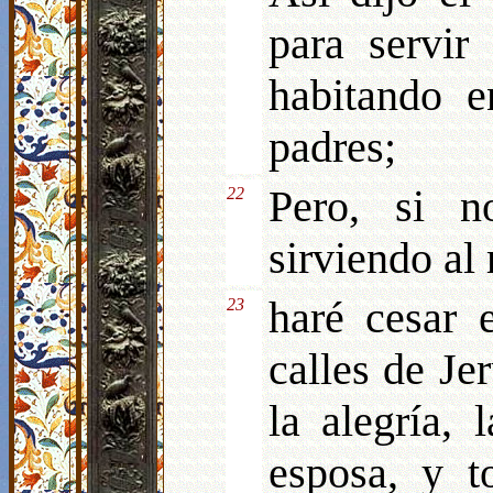
para servir
habitando e
padres;
Pero, si n
22
sirviendo al
haré cesar 
23
calles de Je
la alegría,
esposa, y t