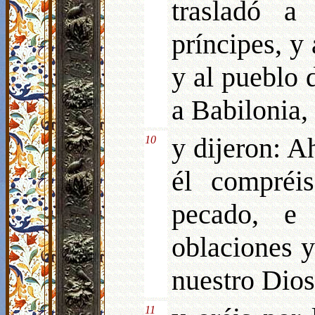
trasladó a
príncipes, y 
y al pueblo d
a Babilonia,
y dijeron: A
10
él compréi
pecado, e 
oblaciones y 
nuestro Dios
11