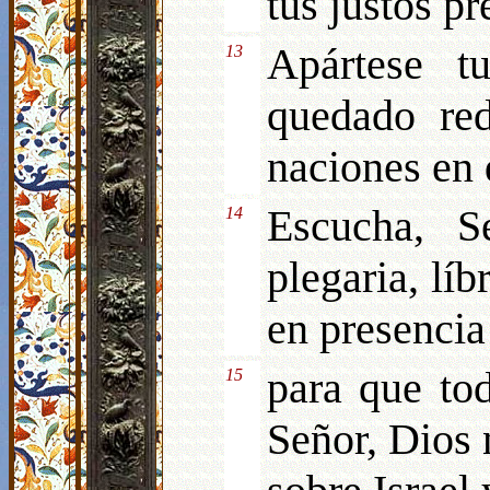
tus justos pr
Apártese t
13
quedado re
naciones en 
Escucha, S
14
plegaria, lí
en presencia
para que tod
15
Señor, Dios 